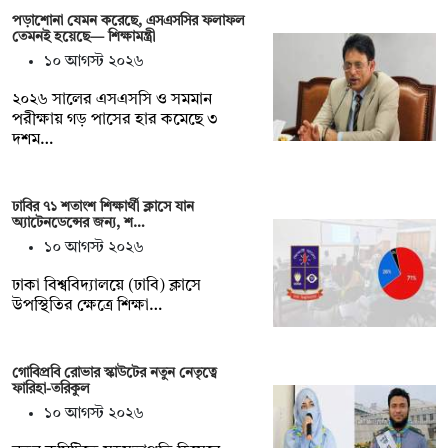
পড়াশোনা যেমন করেছে, এসএসসির ফলাফল
তেমনই হয়েছে— শিক্ষামন্ত্রী
১০ আগস্ট ২০২৬
২০২৬ সালের এসএসসি ও সমমান
পরীক্ষায় গড় পাসের হার কমেছে ৩
দশম…
ঢাবির ৭১ শতাংশ শিক্ষার্থী ক্লাসে যান
অ্যাটেনডেন্সের জন্য, শ…
১০ আগস্ট ২০২৬
ঢাকা বিশ্ববিদ্যালয়ে (ঢাবি) ক্লাসে
উপস্থিতির ক্ষেত্রে শিক্ষা…
গোবিপ্রবি রোভার স্কাউটের নতুন নেতৃত্বে
ফারিহা-তরিকুল
১০ আগস্ট ২০২৬