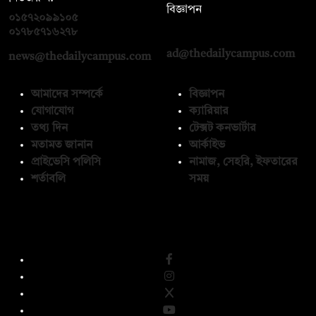
বিজ্ঞাপন
০১৫৭২০৯৯১০৫
,
০১৭১২১৩৬৫৯৩
০১৭৮৫৭১৬২৭৮
ad@thedailycampus.com
news@thedailycampus.com
আমাদের সম্পর্কে
বিজ্ঞাপন
যোগাযোগ
ক্যারিয়ার
তথ্য দিন
টেক্সট কনভার্টার
মতামত জানান
আর্কাইভ
প্রাইভেসি পলিসি
নামাজ, সেহরি, ইফতারের
শর্তাবলি
সময়
অনুসরণ করুন