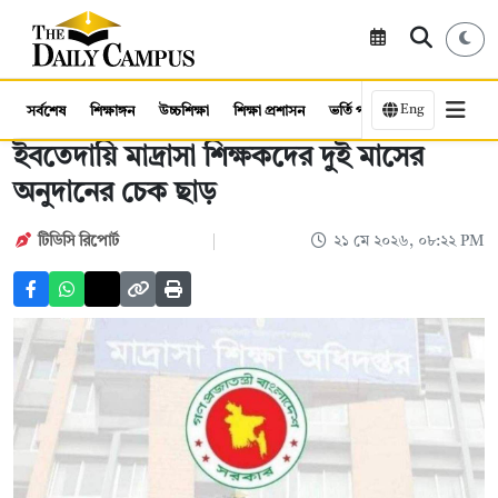
Eng
সর্বশেষ
শিক্ষাঙ্গন
উচ্চশিক্ষা
শিক্ষা প্রশাসন
ভর্তি পরীক্ষা
কর্মসংস্থান
ইবতেদায়ি মাদ্রাসা শিক্ষকদের দুই মাসের
অনুদানের চেক ছাড়
টিডিসি রিপোর্ট
২১ মে ২০২৬, ০৮:২২ PM