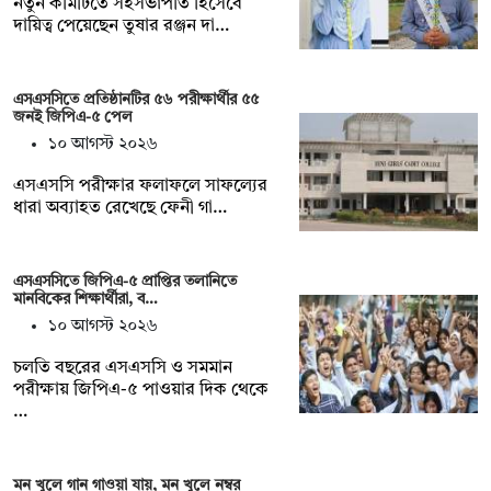
নতুন কমিটিতে সহসভাপতি হিসেবে
দায়িত্ব পেয়েছেন তুষার রঞ্জন দা…
এসএসসিতে প্রতিষ্ঠানটির ৫৬ পরীক্ষার্থীর ৫৫
জনই জিপিএ-৫ পেল
১০ আগস্ট ২০২৬
এসএসসি পরীক্ষার ফলাফলে সাফল্যের
ধারা অব্যাহত রেখেছে ফেনী গা…
এসএসসিতে জিপিএ-৫ প্রাপ্তির তলানিতে
মানবিকের শিক্ষার্থীরা, ব…
১০ আগস্ট ২০২৬
চলতি বছরের এসএসসি ও সমমান
পরীক্ষায় জিপিএ-৫ পাওয়ার দিক থেকে
…
মন খুলে গান গাওয়া যায়, মন খুলে নম্বর