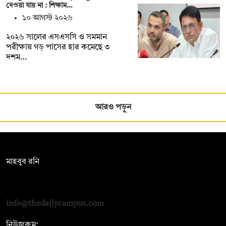
দেওয়া যায় না : শিক্ষাম…
১০ আগস্ট ২০২৬
২০২৬ সালের এসএসসি ও সমমান
পরীক্ষায় গড় পাসের হার কমেছে ৩
দশম…
আরও পড়ুন
সম্পাদক:
মাহবুব রনি
দ্য ডেইলি ক্যাম্পাস, দ্বিতীয় তলা, হাসান হোল্ডিংস, ৫২/১ নিউ ইস্কাটন
রোড, ঢাকা ১০০০
info@thedailycampus.com
নিউজরুম: