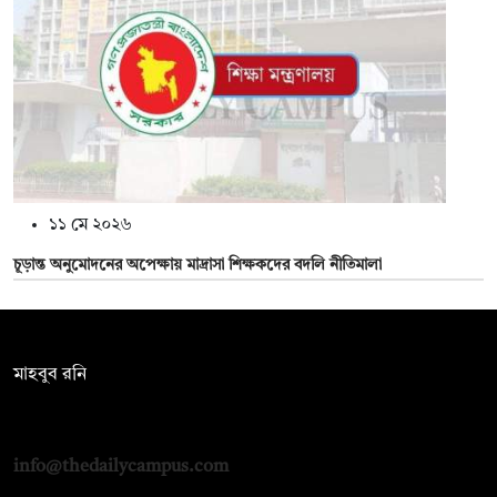
১১ মে ২০২৬
চূড়ান্ত অনুমোদনের অপেক্ষায় মাদ্রাসা শিক্ষকদের বদলি নীতিমালা
সম্পাদক:
মাহবুব রনি
দ্য ডেইলি ক্যাম্পাস, দ্বিতীয় তলা, হাসান হোল্ডিংস, ৫২/১ নিউ ইস্কাটন
রোড, ঢাকা ১০০০
info@thedailycampus.com