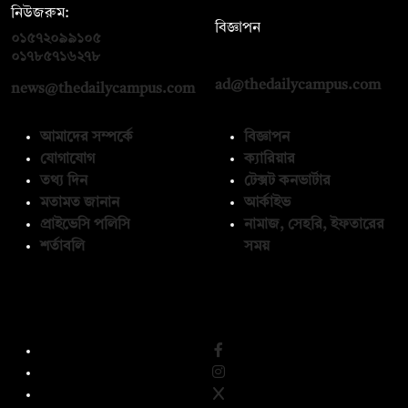
নিউজরুম:
বিজ্ঞাপন
০১৫৭২০৯৯১০৫
,
০১৭১২১৩৬৫৯৩
০১৭৮৫৭১৬২৭৮
ad@thedailycampus.com
news@thedailycampus.com
আমাদের সম্পর্কে
বিজ্ঞাপন
যোগাযোগ
ক্যারিয়ার
তথ্য দিন
টেক্সট কনভার্টার
মতামত জানান
আর্কাইভ
প্রাইভেসি পলিসি
নামাজ, সেহরি, ইফতারের
শর্তাবলি
সময়
অনুসরণ করুন