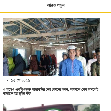
আরও পড়ুন
১৩ মে ২০২৬
৩ যুগেও এমপিওভুক্ত মাদ্রাসাটির নেই কোনো ভবন, আকাশে মেঘ জমলেই
বাজাতে হয় ছুটির ঘণ্টা