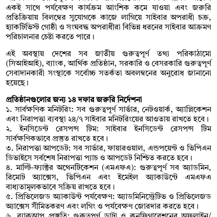
একই সাথে পর্যবেক্ষণ কার্যক্রম আংশিক কমে যাওয়া এবং জরুরি
প্রতিক্রিয়ায় বিলম্বের সুযোগকে কাজে লাগিয়ে সাইবার অপরাধী চক্র,
হ্যাকটিভিস্ট গোষ্ঠী ও সংঘবদ্ধ অপরাধীরা বিভিন্ন ধরনের সাইবার আক্রমণ
পরিচালনার চেষ্টা করতে পারে।
এই অবস্থায় দেশের সব জাতীয় গুরুত্বপূর্ণ তথ্য পরিকাঠামো
(সিআইআই), ব্যাংক, আর্থিক প্রতিষ্ঠান, সরকারি ও বেসরকারি গুরুত্বপূর্ণ
সেবাদানকারী সংস্থাকে সর্বোচ্চ সতর্কতা অবলম্বনের অনুরোধ জানানো
হয়েছে।
প্রতিষ্ঠানগুলোর জন্য ১৪ দফার জরুরি নির্দেশনা
১. সার্বক্ষণিক মনিটরিং: সব গুরুত্বপূর্ণ সার্ভার, নেটওয়ার্ক, অ্যাপ্লিকেশন
এবং নিরাপত্তা ব্যবস্থা ২৪/৭ সাইবার মনিটরিংয়ের আওতায় রাখতে হবে।
২. ইনসিডেন্ট রেসপন্স টিম: সাইবার ইনসিডেন্ট রেসপন্স টিম
সার্বক্ষণিকভাবে প্রস্তুত রাখতে হবে।
৩. নিরাপত্তা আপডেট: সব সার্ভার, ফায়ারওয়াল, এন্ডপয়েন্ট ও ভিপিএন
ডিভাইসে সর্বশেষ নিরাপত্তা প্যাচ ও আপডেট নিশ্চিত করতে হবে।
৪. মাল্টি-ফ্যাক্টর অথেনটিকেশন (এমএফএ): গুরুত্বপূর্ণ সব অ্যাডমিন,
রিমোট অ্যাক্সেস, ভিপিএন এবং ইমেইল অ্যাকাউন্টে এমএফএ
বাধ্যতামূলকভাবে সক্রিয় রাখতে হবে।
৫. প্রিভিলেজড অ্যাকাউন্ট পর্যবেক্ষণ: অ্যাডমিনিস্ট্রেটিভ ও প্রিভিলেজড
অ্যাক্সেস সীমিতকরণ এবং লগিং ও পর্যবেক্ষণ জোরদার করতে হবে।
৬. ব্যাকআপ প্রস্তুতি: গুরুত্বপূর্ণ ডাটা ও কনফিগারেশনের অফলাইন/