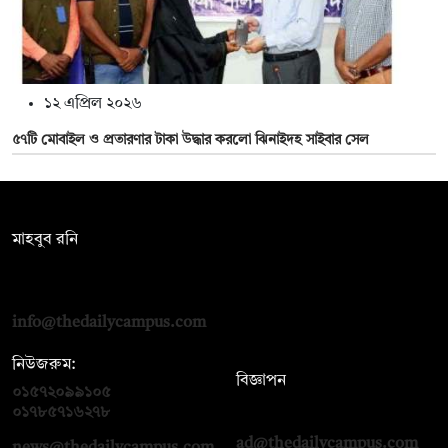
১২ এপ্রিল ২০২৬
৫৭টি মোবাইল ও প্রতারণার টাকা উদ্ধার করলো ঝিনাইদহ সাইবার সেল
সম্পাদক:
মাহবুব রনি
দ্য ডেইলি ক্যাম্পাস, দ্বিতীয় তলা, হাসান হোল্ডিংস, ৫২/১ নিউ ইস্কাটন
রোড, ঢাকা ১০০০
info@thedailycampus.com
নিউজরুম:
বিজ্ঞাপন
০১৫৭২০৯৯১০৫
,
০১৭১২১৩৬৫৯৩
০১৭৮৫৭১৬২৭৮
ad@thedailycampus.com
news@thedailycampus.com