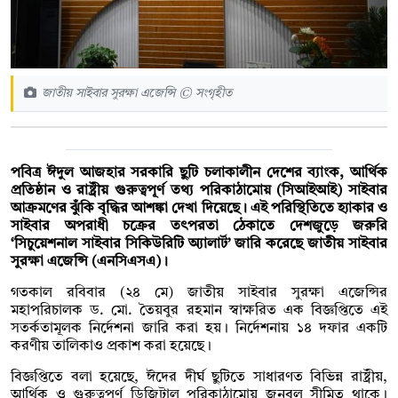
জাতীয় সাইবার সুরক্ষা এজেন্সি © সংগৃহীত
পবিত্র ঈদুল আজহার সরকারি ছুটি চলাকালীন দেশের ব্যাংক, আর্থিক
প্রতিষ্ঠান ও রাষ্ট্রীয় গুরুত্বপূর্ণ তথ্য পরিকাঠামোয় (সিআইআই) সাইবার
আক্রমণের ঝুঁকি বৃদ্ধির আশঙ্কা দেখা দিয়েছে। এই পরিস্থিতিতে হ্যাকার ও
সাইবার অপরাধী চক্রের তৎপরতা ঠেকাতে দেশজুড়ে জরুরি
‘সিচুয়েশনাল সাইবার সিকিউরিটি অ্যালার্ট’ জারি করেছে জাতীয় সাইবার
সুরক্ষা এজেন্সি (এনসিএসএ)।
গতকাল রবিবার (২৪ মে) জাতীয় সাইবার সুরক্ষা এজেন্সির
মহাপরিচালক ড. মো. তৈয়বুর রহমান স্বাক্ষরিত এক বিজ্ঞপ্তিতে এই
সতর্কতামূলক নির্দেশনা জারি করা হয়। নির্দেশনায় ১৪ দফার একটি
করণীয় তালিকাও প্রকাশ করা হয়েছে।
বিজ্ঞপ্তিতে বলা হয়েছে, ঈদের দীর্ঘ ছুটিতে সাধারণত বিভিন্ন রাষ্ট্রীয়,
আর্থিক ও গুরুত্বপূর্ণ ডিজিটাল পরিকাঠামোয় জনবল সীমিত থাকে।