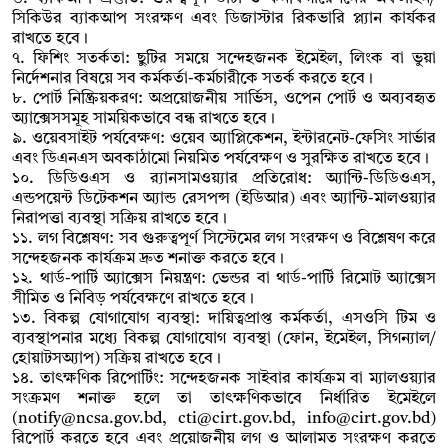
সিকিউর ব্যাকআপ সংরক্ষণ এবং ডিজাস্টার রিকভারি প্ল্যান কার্যকর
রাখতে হবে।
৭. ফিশিং সতর্কতা: ছুটির সময়ে সন্দেহজনক ইমেইল, লিংক বা ভুয়া
নির্দেশনার বিষয়ে সব কর্মকর্তা-কর্মচারীকে সতর্ক করতে হবে।
৮. পোর্ট নিষ্ক্রিয়করণ: অপ্রয়োজনীয় সার্ভিস, ওপেন পোর্ট ও অব্যবহৃত
অ্যাক্সেসসমূহ সাময়িকভাবে বন্ধ রাখতে হবে।
৯. ওয়েবসাইট পর্যবেক্ষণ: ওয়েব অ্যাপ্লিকেশন, ইন্টারনেট-ফেসিং সার্ভার
এবং ডিএনএস অবকাঠামো নিয়মিত পর্যবেক্ষণ ও সুরক্ষিত রাখতে হবে।
১০. ডিডিওএস ও র‍্যানসামওয়্যার প্রতিরোধ: অ্যান্টি-ডিডিওএস,
এন্ডপয়েন্ট ডিটেকশন অ্যান্ড রেসপন্স (ইডিআর) এবং অ্যান্টি-মালওয়্যার
নিরাপত্তা ব্যবস্থা সক্রিয় রাখতে হবে।
১১. লগ বিশ্লেষণ: সব গুরুত্বপূর্ণ সিস্টেমের লগ সংরক্ষণ ও বিশ্লেষণ করে
সন্দেহজনক কার্যক্রম দ্রুত শনাক্ত করতে হবে।
১২. থার্ড-পার্টি অ্যাক্সেস নিয়ন্ত্রণ: ভেন্ডর বা থার্ড-পার্টি রিমোট অ্যাক্সেস
সীমিত ও নিবিড় পর্যবেক্ষণে রাখতে হবে।
১৩. বিকল্প যোগাযোগ ব্যবস্থা: দায়িত্বপ্রাপ্ত কর্মকর্তা, এসওসি টিম ও
ব্যবস্থাপনার মধ্যে বিকল্প যোগাযোগ ব্যবস্থা (ফোন, ইমেইল, সিগন্যাল/
হোয়াটসঅ্যাপ) সক্রিয় রাখতে হবে।
১৪. তাৎক্ষণিক রিপোর্টিং: সন্দেহজনক সাইবার কার্যক্রম বা ম্যালওয়্যার
সংক্রমণ শনাক্ত হলে তা তাৎক্ষণিকভাবে নির্ধারিত ইমেইলে
(
notify@ncsa.gov.bd
,
cti@cirt.gov.bd
,
info@cirt.gov.bd
)
রিপোর্ট করতে হবে এবং প্রয়োজনীয় লগ ও আলামত সংরক্ষণ করতে