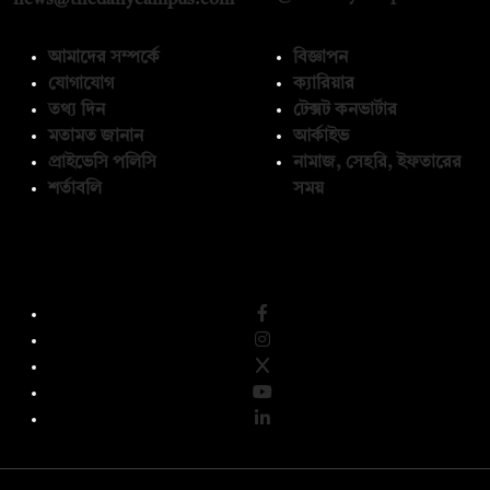
আমাদের সম্পর্কে
বিজ্ঞাপন
যোগাযোগ
ক্যারিয়ার
তথ্য দিন
টেক্সট কনভার্টার
মতামত জানান
আর্কাইভ
প্রাইভেসি পলিসি
নামাজ, সেহরি, ইফতারের
শর্তাবলি
সময়
অনুসরণ করুন