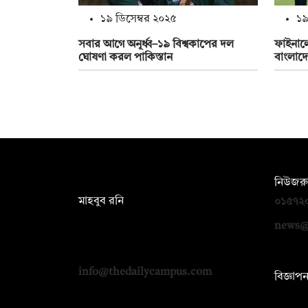
১৯ ডিসেম্বর ২০২৫
১৯
সবার আগে অনূর্ধ্ব–১৯ বিশ্বকাপের দল
ফাইনাল
ঘোষণা করল পাকিস্তান
বাংলাদ
সম্পাদক:
নিউজরু
মাহবুব রনি
০১৫৭২
দ্য ডেইলি ক্যাম্পাস, দ্বিতীয় তলা, হাসান
news@
হোল্ডিংস, ৫২/১ নিউ ইস্কাটন রোড, ঢাকা
১০০০
info@thedailycampus.com
বিজ্ঞাপ
০১৭১২