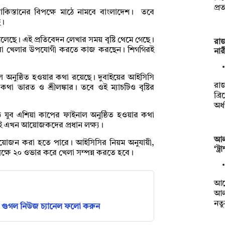
প্র
াকিস্তানের বিপক্ষে মাঠে নামবে বাংলাদেশ। তবে
ে।
মিলেছে। এই প্রতিবেদন লেখার সময় বৃষ্টি থেমে গেছে।
রাজ
্মীরা খেলার উপযোগী করতে কাজ করছেন। শিগগিরই
নার
াল অনুষ্ঠিত হওয়ার কথা রয়েছে। দুবাইয়ের আইসিসি
রাজ
থা ভারত ও শ্রীলঙ্কার। তবে ওই ম্যাচটিও বৃষ্টির
ব্র
অর
ে যুব এশিয়া কাপের ফাইনাল অনুষ্ঠিত হওয়ার কথা
 এখন আয়োজকদের প্রধান লক্ষ্য।
আল
ারে আয়োজন করা হতে পারে। আইসিসির নিয়ম অনুযায়ী,
‘ট্
ষে ২০ ওভার করে খেলা সম্পন্ন করতে হবে।
আর্
আল
নত
গুগল নিউজ চ্যানেল ফলো করুন