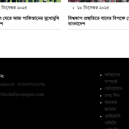
 ডিসেম্বর ২০২৫
১৮ ডিসেম্বর ২০২৫
ে যেতে আজ পাকিস্তানের মুখোমুখি
বিশ্বকাপ প্রস্তুতিতে যাদের বিপক্ষে
েশ
বাংলাদেশ
আমাদের
ম:
সম্পর্কে
০৯৯১০৫
,
০১৭৮৫৭১৬২৭৮
যোগাযোগ
thedailycampus.com
তথ্য দিন
মতামত
জানান
ন
প্রাইভেসি
পলিসি
১৩৬৫৯৩