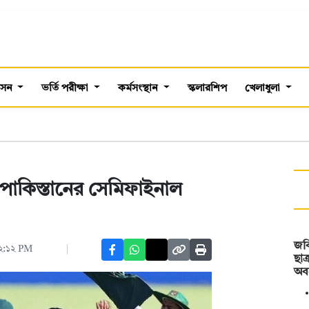
শাসন
ভর্তি পরীক্ষা
কর্মসংস্থান
স্কলারশিপ
খেলাধুলা
শ–পাকিস্তানের সেমিফাইনাল
জবি
০২:১২ PM
ছাত
অব