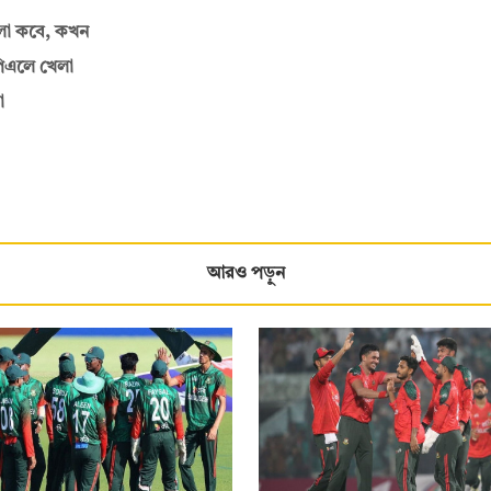
খেলা কবে, কখন
পিএলে খেলা
া
আরও পড়ুন