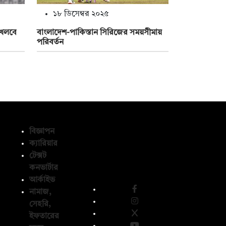
১৮ ডিসেম্বর ২০২৫
 খেলবে
বাংলাদেশ-পাকিস্তান সিরিজের সময়সীমায়
পরিবর্তন
বিজ্ঞাপন
ক্যারিয়ার
টেক্সট
অনুসরণ করুন
কনভার্টার
আর্কাইভ
নামাজ,
সেহরি,
ইফতারের