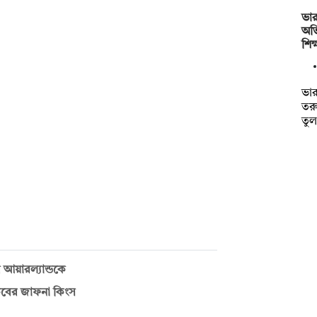
ভার
অভ
শিক
ভার
তরু
তু
 আয়ারল্যান্ডকে
কিবের জাফনা কিংস