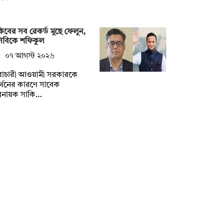
িবের সব রেকর্ড মুছে ফেলুন,
সিবিকে শফিকুল
০৭ আগস্ট ২০২৬
ৈরাচারী আওয়ামী সরকারকে
্থনের কারণে সাবেক
িনায়ক সাকি…