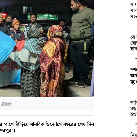
সাম
সংক
সহ
সে 
বোত
হাস
দর্
আঘা
মুখ
শান
 টিডিসি
গড়
হও
ের পাশে দাঁড়িয়ে মানবিক উদ্যোগে বছরের শেষ দিন
শেরপুর’।
নির