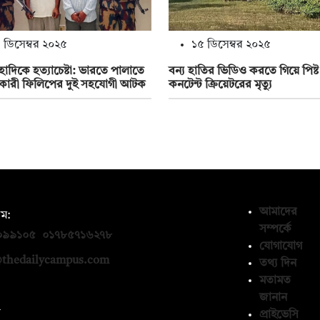
 ডিসেম্বর ২০২৫
১৫ ডিসেম্বর ২০২৫
াদিকে হত্যাচেষ্টা: ভারতে পালাতে
বন্য হাতির ভিডিও করতে গিয়ে পিষ্ট
কারী ফিলিপের দুই সহযোগী আটক
কনটেন্ট ক্রিয়েটরের মৃত্যু
আমাদের
ম:
সম্পর্কে
০৯৯১০৫
,
০১৭৮৫৭১৬২৭৮
যোগাযোগ
thedailycampus.com
তথ্য দিন
মতামত
জানান
ন
প্রাইভেসি