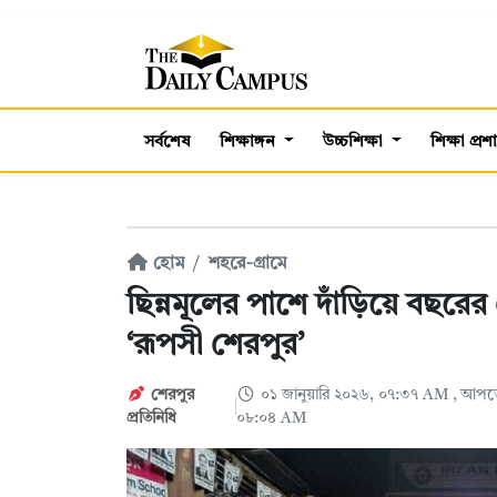
সর্বশেষ
শিক্ষাঙ্গন
উচ্চশিক্ষা
শিক্ষা প্র
হোম
শহরে-গ্রামে
ছিন্নমূলের পাশে দাঁড়িয়ে বছর
‘রূপসী শেরপুর’
শেরপুর
০১ জানুয়ারি ২০২৬, ০৭:৩৭ AM
, আপডে
প্রতিনিধি
০৮:০৪ AM