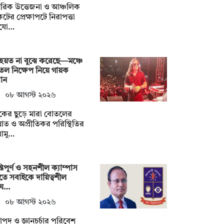
রিক উত্তেজনা ও আঞ্চলিক
টের প্রেক্ষাপটে নিরাপত্তা
যো…
হয়ত না ‍বুঝে করেছে—মঞ্চে
ল নিক্ষেপ নিয়ে গায়ক
ান
০৮ আগস্ট ২০২৬
শকের ছুড়ে মারা বোতলের
ত ও অপ্রীতিকর পরিস্থিতির
োমু…
্তিপূর্ণ ও সহনশীল ক্যাম্পাস
তে সবাইকে দায়িত্বশীল
য…
০৮ আগস্ট ২০২৬
াপদ ও জ্ঞানচর্চার পরিবেশ