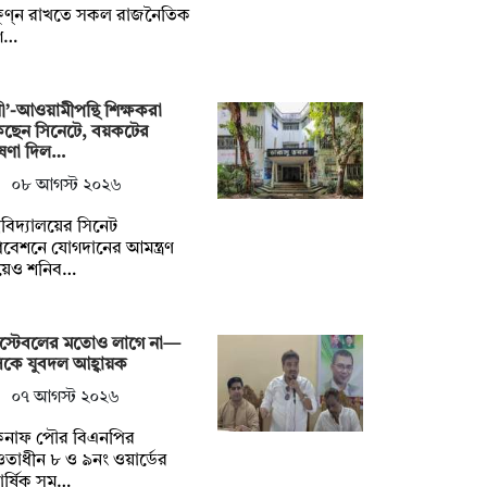
ষুণ্ন রাখতে সকল রাজনৈতিক
গ…
নী’-আওয়ামীপন্থি শিক্ষকরা
কছেন সিনেটে, বয়কটের
ষণা দিল…
০৮ আগস্ট ২০২৬
্ববিদ্যালয়ের সিনেট
বেশনে যোগদানের আমন্ত্রণ
য়েও শনিব…
স্টেবলের মতোও লাগে না—
কে যুবদল আহ্বায়ক
০৭ আগস্ট ২০২৬
কনাফ পৌর বিএনপির
াধীন ৮ ও ৯নং ওয়ার্ডের
িবার্ষিক সম…