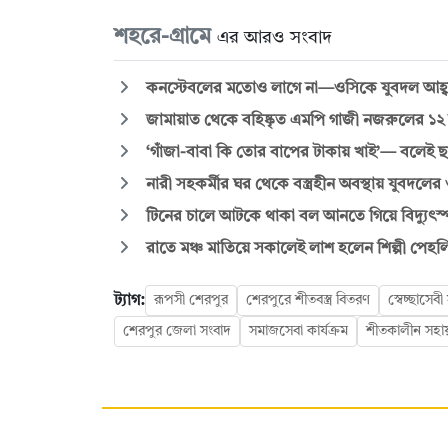
শহরে-গ্রামে
এর আরও সংবাদ
কনস্টেবলের মতোও লাগে না—ওসিকে যুবদল আহ্
জামায়াত থেকে বহিষ্কৃত এমপি গাজী নজরুলের ১২
‘গাঁজা-বাবা কি তোর বাপের টাকায় খাই’— বলেই 
নারী সহকর্মীর ঘর থেকে বস্ত্রহীন অবস্থায় যুবদল
টিনের চালে আটকে থাকা বল আনতে গিয়ে বিদ্যুৎস্পৃষ্টে 
রাতে মঞ্চ মাতিয়ে সকালেই লাশ হলেন শিল্পী পেহল
ট্যাগ:
রূপসী শেরপুর
শেরপুরে শীতবস্ত্র বিতরণ
স্বেচ্ছাসেব
শেরপুর জেলা সংবাদ
সমাজসেবা কার্যক্রম
শীতকালীন সহা