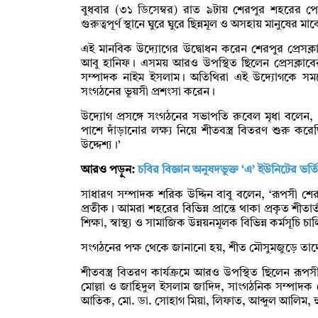
বুধবার (৩১ ডিসেম্বর) রাত ৯টায় শেরপুর শহরের প
গুরুত্বপূর্ণ স্থানে ঘুরে ঘুরে ছিন্নমূল ও অসহায় মানুষের
এই মানবিক উদ্যোগের উদ্বোধন করেন শেরপুর প্রেসক
আবু হানিফ। এসময় আরও উপস্থিত ছিলেন প্রেসক্লাবে
সম্পাদক নাইম ইসলাম। অতিথিরা এই উদ্যোগকে সময়ো
সংগঠনের ভূয়সী প্রশংসা করেন।
উদ্যোগ প্রসঙ্গে সংগঠনের সভাপতি রুবেল মৃধা বলেন,
পাশে দাঁড়ানোর লক্ষ্য নিয়ে শীতবস্ত্র বিতরণ শুরু ক
উদ্দেশ্য।’
আরও পড়ুন:
চবির বিজ্ঞান অনুষদভুক্ত ‘এ’ ইউনিটের ভর্ত
সাধারণ সম্পাদক শরিক উদ্দিন বাবু বলেন, ‘রূপসী 
প্রতীক। আমরা শহরের বিভিন্ন প্রান্তে থাকা প্রকৃত শী
শিক্ষা, স্বাস্থ্য ও সামাজিক উন্নয়নমূলক বিভিন্ন কর্মসূচি
সংগঠনের পক্ষ থেকে জানানো হয়, শীত মৌসুমজুড়ে তাদের 
শীতবস্ত্র বিতরণ কার্যক্রমে আরও উপস্থিত ছিলেন রূপ
মোল্লা ও জাহিদুল ইসলাম জাদিদ, সাংগঠনিক সম্পাদক
আতিক, মো. ডা. সোহাগ মিয়া, লিফাত, আব্দুল আলিম, হু