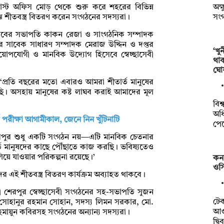
অক্
োস্ট অফিস মোড় থেকে শুরু করে শহরের বিভিন্ন
সং
 মাঝে শীতবস্ত্র বিতরণ করেন সংগঠনের সদস্যরা।
্লাবের সভাপতি কাকন রেজা ও সাংগঠনিক সম্পাদক
র সাবেক সাধারণ সম্পাদক মেরাজ উদ্দিন ও দপ্তর
‘খু
পযোগী ও মানবিক উদ্যোগ হিসেবে স্বেচ্ছাসেবী
থা
ঘো
 ‘প্রতি বছরের মতো এবারও আমরা শীতার্ত মানুষের
রেছি। অসহায় মানুষের কষ্ট লাঘব করাই আমাদের মূল
বিশ
অধি
ি পরীক্ষা আগামীকাল, জেনে নিন খুঁটিনাটি
পে
শেরপুর শুধু একটি সংগঠন নয়—এটি মানবিক চেতনার
তার্ত মানুষদের কাছে পৌঁছাতে কাজ করছি। ভবিষ্যতেও
 চালিয়ে যাওয়ার পরিকল্পনা রয়েছে।’
কন
ওসি
এই শীতবস্ত্র বিতরণ কার্যক্রম অব্যাহত থাকবে।
সী শেরপুর স্বেচ্ছাসেবী সংগঠনের সহ-সভাপতি সুজন
টে
 সোহানুর রহমান সোহান, সদস্য লিমন সরকার, মো.
আওত
মায়ুন কবিরসহ সংগঠনের অন্যান্য সদস্যরা।
দ্ব