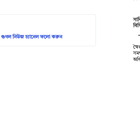
সাক
বি
গুগল নিউজ চ্যানেল ফলো করুন
স্ব
সমর
অধ