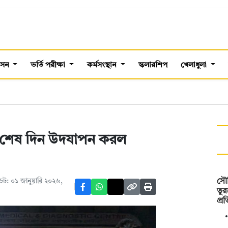
শাসন
ভর্তি পরীক্ষা
কর্মসংস্থান
স্কলারশিপ
খেলাধুলা
ের শেষ দিন উদযাপন করল
ট: ০১ জানুয়ারি ২০২৬,
সৌদ
তুর
প্র