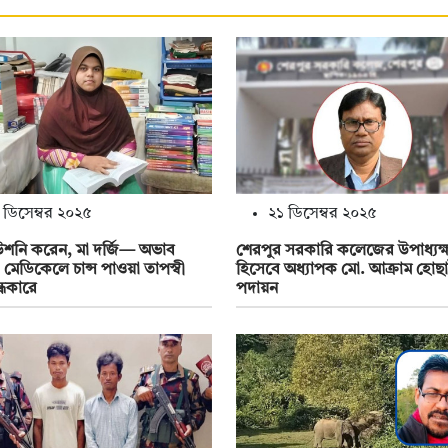
 ডিসেম্বর ২০২৫
২১ ডিসেম্বর ২০২৫
উশনি করেন, মা দর্জি— অভাব
শেরপুর সরকারি কলেজের উপাধ্যক্
মেডিকেলে চান্স পাওয়া তাপস্বী
হিসেবে অধ্যাপক মো. আক্রাম হোছ
্ধকারে
পদায়ন