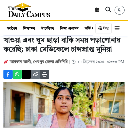
Eng
সর্বশেষ
শিক্ষাঙ্গন
উচ্চশিক্ষা
শিক্ষা প্রশাসন
ভর্তি পরীক্ষা
কর্মসংস্থান
খাওয়া এবং ঘুম ছাড়া বাকি সময় পড়াশোনায়
করেছি: ঢাকা মেডিকেলে চান্সপ্রাপ্ত মুনিয়া
আরফান আলী
,
শেরপুর জেলা প্রতিনিধি
১৮ ডিসেম্বর ২০২৫, ০২:৩৫ PM