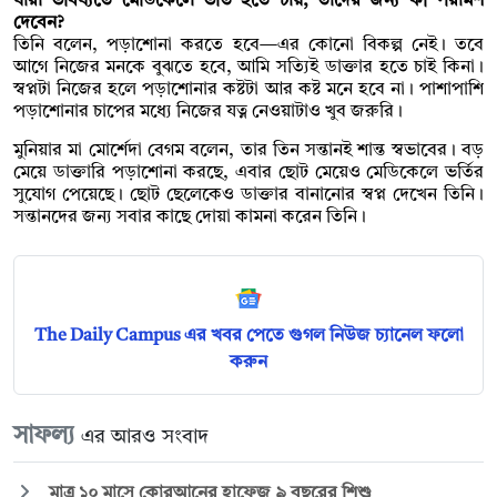
যারা ভবিষ্যতে মেডিকেলে ভর্তি হতে চায়, তাদের জন্য কী পরামর্শ
দেবেন?
তিনি বলেন, পড়াশোনা করতে হবে—এর কোনো বিকল্প নেই। তবে
আগে নিজের মনকে বুঝতে হবে, আমি সত্যিই ডাক্তার হতে চাই কিনা।
স্বপ্নটা নিজের হলে পড়াশোনার কষ্টটা আর কষ্ট মনে হবে না। পাশাপাশি
পড়াশোনার চাপের মধ্যে নিজের যত্ন নেওয়াটাও খুব জরুরি।
মুনিয়ার মা মোর্শেদা বেগম বলেন, তার তিন সন্তানই শান্ত স্বভাবের। বড়
মেয়ে ডাক্তারি পড়াশোনা করছে, এবার ছোট মেয়েও মেডিকেলে ভর্তির
সুযোগ পেয়েছে। ছোট ছেলেকেও ডাক্তার বানানোর স্বপ্ন দেখেন তিনি।
সন্তানদের জন্য সবার কাছে দোয়া কামনা করেন তিনি।
The Daily Campus এর খবর পেতে গুগল নিউজ চ্যানেল ফলো
করুন
সাফল্য
এর আরও সংবাদ
মাত্র ১০ মাসে কোরআনের হাফেজ ৯ বছরের শিশু