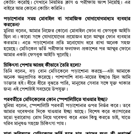
কোচিং করেছি। সেখানে নিয়মিত ক্লাস ও পরীক্ষায় অংশ নিয়েছি। এর
বাইরে আর কোনো কোচিং করিনি।
পড়াশোনার সময় মোবাইল বা সামাজিক যোগাযোগমাধ্যম ব্যবহার
করতেন?
মুনিয়া বলেন, আমার নিজের কোনো মোবাইল ফোন বা ফেসবুক আইডি
ছিল না। কারো সঙ্গে যোগাযোগের প্রয়োজন হলে আম্মুর ফোন ব্যবহার
করতাম। এতে পড়াশোনার প্রতি মনোযোগ ধরে রাখা অনেক সহজ
হয়েছে। মেডিকেল ভর্তি পরীক্ষার ফলাফল প্রকাশের পর আম্মুর ফোনে
আমার একটা ফেসবুক আইডি খুলেছি।
চিকিৎসা পেশায় আগ্রহ কীভাবে তৈরি হলো?
তিনি বলেন, বড় বোন মেডিকেলে পড়াশোনা করছে—এটা আমাকে
অনেক অনুপ্রাণিত করেছে। পাশাপাশি বাবা–মায়ের ইচ্ছাও ছিল আমি
ডাক্তার হই। ধীরে ধীরে বুঝতে পারি, মানুষের সেবার সঙ্গে যুক্ত থাকার
জন্য এই পেশাটাই সবচেয়ে উপযুক্ত।
পরবর্তীতে মেডিকেলের কোন স্পেশালিটিতে যাওয়ার ইচ্ছা?
মুনিয়া বলেন, স্পেশালিটি পরবর্তী পড়াশোনার ওপর নির্ভর করে। তবে
আমার গবেষণার দিকে যাওয়ার ইচ্ছা আছে। বিশেষ করে ক্যান্সারের
মতো দুরারোগ্য রোগ নিয়ে গবেষণা করে এমন কিছু করতে চাই, যাতে
গরিব মানুষও সহজে চিকিৎসা পায়।