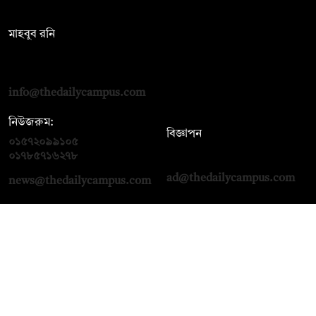
সম্পাদক:
মাহবুব রনি
দ্য ডেইলি ক্যাম্পাস, দ্বিতীয় তলা, হাসান হোল্ডিংস, ৫২/১ নিউ ইস্কাটন
রোড, ঢাকা ১০০০
info@thedailycampus.com
নিউজরুম:
বিজ্ঞাপন
০১৫৭২০৯৯১০৫
,
০১৭১২১৩৬৫৯৩
০১৭৮৫৭১৬২৭৮
ad@thedailycampus.com
news@thedailycampus.com
আমাদের সম্পর্কে
বিজ্ঞাপন
যোগাযোগ
ক্যারিয়ার
তথ্য দিন
টেক্সট কনভার্টার
মতামত জানান
আর্কাইভ
প্রাইভেসি পলিসি
নামাজ, সেহরি, ইফতারের
শর্তাবলি
সময়