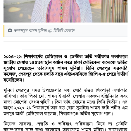
তাবাসসুম শামস মুনিয়া © টিডিসি ফোটো
২০২৫–২৬ শিক্ষাবর্ষের মেডিকেল ও ডেন্টাল ভর্তি পরীক্ষার ফলাফলে
জাতীয় মেধায় ১৫৫তম স্থান অর্জন করে ঢাকা মেডিকেল কলেজে ভর্তির
সুযোগ পেয়েছেন তাবাসসুম শামস মুনিয়া। তিনি শেরপুর সরকারি
কলেজ, শেরপুর থেকে চলতি বছর এইচএসসিতে জিপিএ-৫ পেয়ে উত্তীর্ণ
হয়েছিলেন।
মুনিয়া শেরপুর সদর উপজেলার মধ্য শেরি উত্তর শিংপাড়া এলাকার
বাসিন্দা। তার পিতা মো. শামস ই রাব্বী পেশায় একজন ইঞ্জিনিয়ার এবং
মাতা মোর্শেদা বেগম গৃহিণী। তিন ভাই–বোনের মধ্যে তিনি দ্বিতীয়। এর
আগে ২০২০–২১ শিক্ষাবর্ষে তার বড় বোন সুমাইয়া শামস রুহি শহীদ এম
মনসুর আলী মেডিকেল কলেজ, সিরাজগঞ্জে ভর্তির সুযোগ পান।
নিজের সাফল্য, প্রস্তুতি ও ভবিষ্যৎ পরিকল্পনা নিয়ে দ্য ডেইলি
ক্যাম্পাসের সঙ্গে কথা বলেছেন তাবাসসুম শামস মুনিয়া। সাক্ষাৎকার