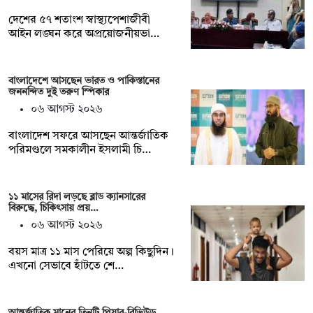
দেশের ৫৭ শতাংশ স্বাস্থ্যপেশাজীবী
আইন লঙ্ঘন করে অপ্রয়োজনীয়ভা…
বাংলাদেশে আসছেন ভারত ও পাকিস্তানের
জননন্দিত দুই তরুণ স্পিকার
০৬ আগস্ট ২০২৬
বাংলাদেশ সফরে আসছেন আন্তর্জাতিক
পরিমণ্ডলে সমকালীন ইসলামী চি…
১১ মাসের রিদা লড়ছে ব্লাড ক্যানসারের
বিরুদ্ধে, চিকিৎসায় প্রয়…
০৬ আগস্ট ২০২৬
বয়স মাত্র ১১ মাস পেরিয়ে অল্প কিছুদিন।
এখনো সেভাবে হাঁটতে শে…
আন্তর্জাতিক মানের তিনটি পিয়ার-রিভিউড