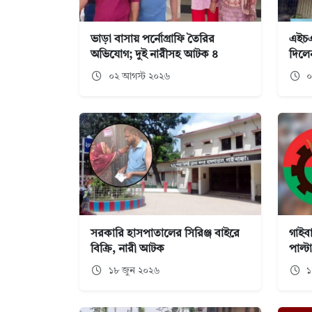
ভাড়া বাসায় পর্নোগ্রাফি তৈরির
এইচএস
অভিযোগ; দুই নারীসহ আটক ৪
দিলেন
০২ আগস্ট ২০২৬
০
সরকারি হাসপাতালের সিরিঞ্জ বাইরে
গাইব
বিক্রি, নারী আটক
পাল্
১৮ জুন ২০২৬
১