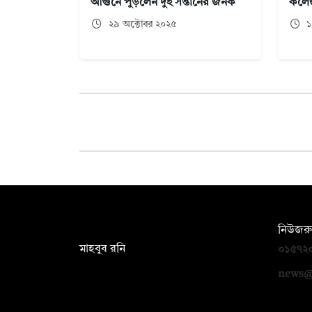
আগুনে পুড়লেন দুই সন্তানের জনক
কলেজ
২৯ অক্টোবর ২০২৫
১
সম্পাদক:
নিউজরু
মাহবুব রনি
০১৫৭২
দ্য ডেইলি ক্যাম্পাস, দ্বিতীয় তলা, হাসান
news@
হোল্ডিংস, ৫২/১ নিউ ইস্কাটন রোড, ঢাকা
১০০০