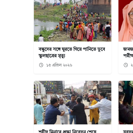
বন্ধুদের সঙ্গে ঘুরতে গিয়ে পানিতে ডুবে
জমজ 
স্কুলছাত্রের মৃত্যু
পরীক
১৫ এপ্রিল ২০২৬
২৭
শহীদ মিনারে শ্রদ্ধা নিবেদন শেষে
যুবদ