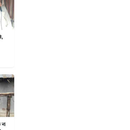
ি,
 না