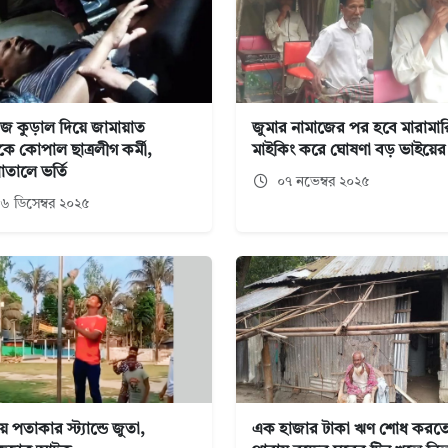
িজ কুড়াল দিয়ে জামায়াত
জুমার নামাজের পর হবে মারামার
কে কোপাল ছাত্রলীগ কর্মী,
মাইকিং করে ঘোষণা বড় ভাইয়ের
াতালে ভর্তি
০৭ নভেম্বর ২০২৫
৬ ডিসেম্বর ২০২৫
 পতাকার স্ট্যান্ডে জুতা,
এক হাজার টাকা ঋণ শোধ করতে