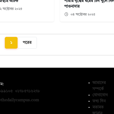
ছাত্র আটক
পারায় বৃদ্ধের ঘরের টিন খুলে নি
পাওনাদার
২ অক্টোবর ২০২৫
০৪ অক্টোবর ২০২৫
১
পরের
আমাদের
ম:
সম্পর্কে
০৯৯১০৫
,
০১৭৮৫৭১৬২৭৮
যোগাযোগ
thedailycampus.com
তথ্য দিন
মতামত
জানান