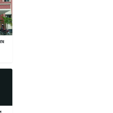
য়ায়
শ