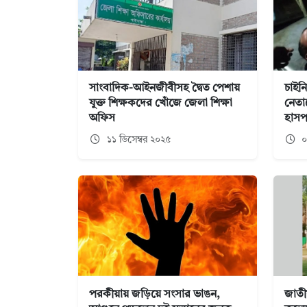
সাংবাদিক-আইনজীবীসহ দ্বৈত পেশায়
চাইন
যুক্ত শিক্ষকদের খোঁজে জেলা শিক্ষা
নেতা
অফিস
হাসপ
১১ ডিসেম্বর ২০২৫
০
পরকীয়ায় জড়িয়ে সংসার ভাঙন,
জাতীয়