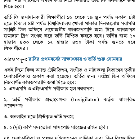
নিজ নিজ প্যানেলে লগইন করে নিম্নে নির্ধারিত ভর্তি ফি অনলাইনে জমা
দিতে হবে।
ভর্তি ফি জমাদানকারী শিক্ষার্থীরা ১৬ থেকে ১৯ জুন পর্যন্ত সকাল ৯টা
হতে বিকাল ৪টা পর্যন্ত বিশ্ববিদ্যালয় খোলা থাকার দিনগুলোয় সরাসরি
সংশ্লিষ্ট ডিন অফিসে প্রয়োজনীয় কাগজপত্রাদি জমা দিয়ে কাগজপত্র
জমাদান স্লিপ সংগ্রহ করে ভর্তি নিশ্চিত করতে হবে। ভর্তির জন্য ১০
হাজার ৪৩০ থেকে ১২ হাজার ৪৩০ টাকা পর্যন্ত গুনতে হবে
শিক্ষার্থীদের।
আরও পড়ুন:
রাবির প্রথমবর্ষের সাক্ষাৎকার ও ভর্তি শুরু সোমবার
একই দিনে ফিল্ম অ্যান্ড টেলিভিশন, সংগীত ও নাট্যকলা বিভাগের তৃতীয়
মেধাতালিকাও প্রকাশ করা হয়েছে। ভর্তির জন্য সংশ্লিষ্ট ডিন অফিসে
নিম্নবর্ণিত কাগজপত্রাদি জমা দিতে হবে:
১. এসএসসি ও এইচএসসি পরীক্ষার মূল নম্বরপত্র;
২. ভর্তি পরীক্ষার প্রত্যবেক্ষক (Invigilator) কর্তৃক স্বাক্ষরিত
প্রবেশপত্র;
৩. অনলাইন হতে প্রিন্টকৃত ভর্তি ফরম;
৪. ২ (দুই) কপি সদ্যতোলা পাসপোর্ট সাইজের রঙিন ছবি।
ষষ্ঠ মেধাতালিকা ও পঞ্চম মাইগ্রেশনের তালিকা এবং তিন বিশেষায়িত