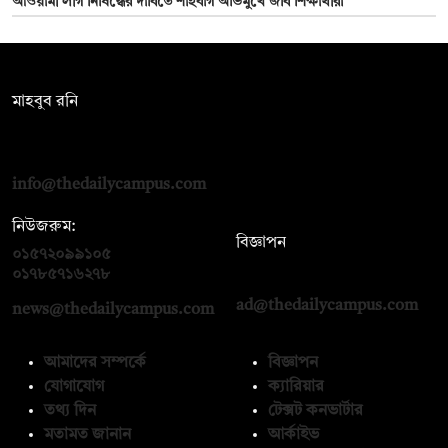
আওয়ামী লীগ নিষিদ্ধের দাবিতে শাহবাগ অভিমুখে জবি শিক্ষার্থীরা
সম্পাদক:
মাহবুব রনি
দ্য ডেইলি ক্যাম্পাস, দ্বিতীয় তলা, হাসান হোল্ডিংস, ৫২/১ নিউ ইস্কাটন
রোড, ঢাকা ১০০০
info@thedailycampus.com
নিউজরুম:
বিজ্ঞাপন
০১৫৭২০৯৯১০৫
,
০১৭১২১৩৬৫৯৩
০১৭৮৫৭১৬২৭৮
ad@thedailycampus.com
news@thedailycampus.com
আমাদের সম্পর্কে
বিজ্ঞাপন
যোগাযোগ
ক্যারিয়ার
তথ্য দিন
টেক্সট কনভার্টার
মতামত জানান
আর্কাইভ