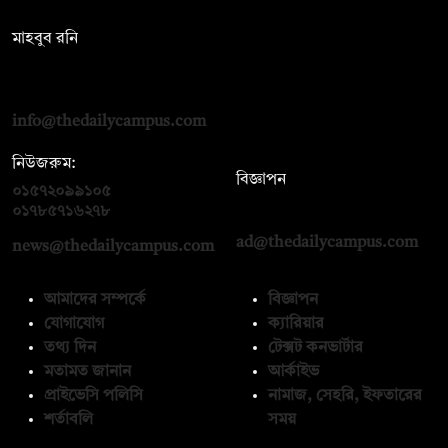
সম্পাদক:
মাহবুব রনি
দ্য ডেইলি ক্যাম্পাস, দ্বিতীয় তলা, হাসান হোল্ডিংস, ৫২/১ নিউ ইস্কাটন
রোড, ঢাকা ১০০০
info@thedailycampus.com
নিউজরুম:
বিজ্ঞাপন
০১৫৭২০৯৯১০৫
,
০১৭১২১৩৬৫৯৩
০১৭৮৫৭১৬২৭৮
ad@thedailycampus.com
news@thedailycampus.com
আমাদের সম্পর্কে
বিজ্ঞাপন
যোগাযোগ
ক্যারিয়ার
তথ্য দিন
টেক্সট কনভার্টার
মতামত জানান
আর্কাইভ
প্রাইভেসি পলিসি
নামাজ, সেহরি, ইফতারের
শর্তাবলি
সময়