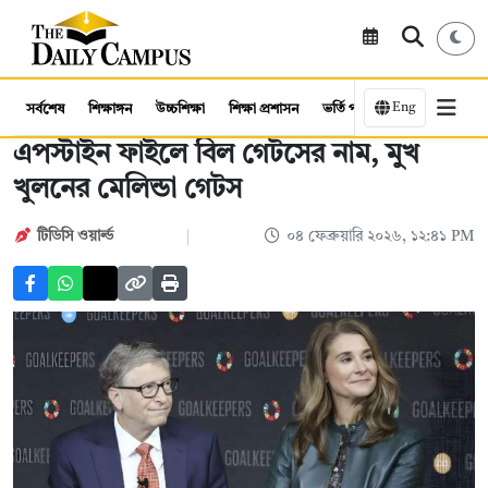
Eng
সর্বশেষ
শিক্ষাঙ্গন
উচ্চশিক্ষা
শিক্ষা প্রশাসন
ভর্তি পরীক্ষা
কর্মসংস্থান
এপস্টাইন ফাইলে বিল গেটসের নাম, মুখ
খুলনের মেলিন্ডা গেটস
টিডিসি ‍ওয়ার্ল্ড
০৪ ফেব্রুয়ারি ২০২৬, ১২:৪১ PM