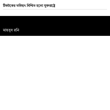
টিকটকের ভবিষ্যৎ নিশ্চিত হলো যুক্তরাষ্ট্রে
সম্পাদক:
মাহবুব রনি
দ্য ডেইলি ক্যাম্পাস, দ্বিতীয় তলা, হাসান হোল্ডিংস, ৫২/১ নিউ ইস্কাটন
রোড, ঢাকা ১০০০
info@thedailycampus.com
নিউজরুম:
বিজ্ঞাপন
০১৫৭২০৯৯১০৫
,
০১৭১২১৩৬৫৯৩
০১৭৮৫৭১৬২৭৮
ad@thedailycampus.com
news@thedailycampus.com
আমাদের সম্পর্কে
বিজ্ঞাপন
যোগাযোগ
ক্যারিয়ার
তথ্য দিন
টেক্সট কনভার্টার