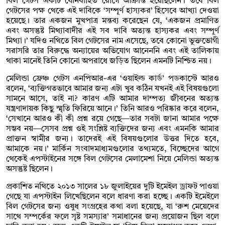
বিল গেটস একটি যৌনবাহিত রোগে আক্রান্ত হয়েছিলেন। তবে বিল
গেটসের পক্ষ থেকে এই দাবিকে ‘সম্পূর্ণ হাস্যকর’ হিসেবে আখ্যা দেওয়া
হয়েছে। তার একজন মুখপাত্র মন্তব্য করেছেন যে, ‘একজন প্রমাণিত
এবং অসন্তুষ্ট মিথ্যাবাদীর এই সব দাবি অত্যন্ত হাস্যকর এবং সম্পূর্ণ
মিথ্যা।’ যদিও নথিতে বিল গেটসের নাম এসেছে, তবে কোনো ভুক্তভোগী
সরাসরি তার বিরুদ্ধে অন্যায়ের অভিযোগ আনেননি এবং এই তালিকায়
থাকা মানেই তিনি কোনো অপরাধে জড়িত ছিলেন এমনটি নিশ্চিত নয়।
মেলিন্ডা ফ্রেঞ্চ গেটস এনপিআর-এর ‘ওয়াইল্ড কার্ড’ পডকাস্টে আরও
বলেন, ‘ব্যক্তিগতভাবে আমার জন্য এটা খুব কঠিন যখনই এই বিষয়গুলো
সামনে আসে, তাই না? কারণ এটি আমার দাম্পত্য জীবনের অত্যন্ত
যন্ত্রণাদায়ক কিছু স্মৃতি ফিরিয়ে আনে।’ তিনি আরও পরিষ্কার করে বলেন,
‘সেখানে আরও কী কী প্রশ্ন রয়ে গেছে—তার সবটা জানা আমার পক্ষে
সম্ভব নয়—সেসব প্রশ্ন ওই সংশ্লিষ্ট ব্যক্তিদের জন্য এবং এমনকি আমার
প্রাক্তন স্বামীর জন্য। তাদেরই এই বিষয়গুলোর উত্তর দিতে হবে,
আমাকে নয়।’ মার্কিন সংবাদমাধ্যমগুলোর তথ্যমতে, বিচ্ছেদের আগে
থেকেই এপস্টাইনের সঙ্গে বিল গেটসের মেলামেশা নিয়ে মেলিন্ডা অত্যন্ত
অসন্তুষ্ট ছিলেন।
প্রকাশিত নথিতে ২০১৩ সালের ১৮ জুলাইয়ের দুটি ইমেইল ড্রাফট পাওয়া
গেছে যা এপস্টাইন লিখেছিলেন বলে ধারণা করা হচ্ছে। একটি ইমেইলে
বিল গেটসের জন্য ওষুধ সংগ্রহের কথা বলা হয়েছে, যা ‘রুশ মেয়েদের
সাথে সম্পর্কের ফলে সৃষ্ট সমস্যার’ সমাধানের জন্য প্রয়োজন ছিল বলে