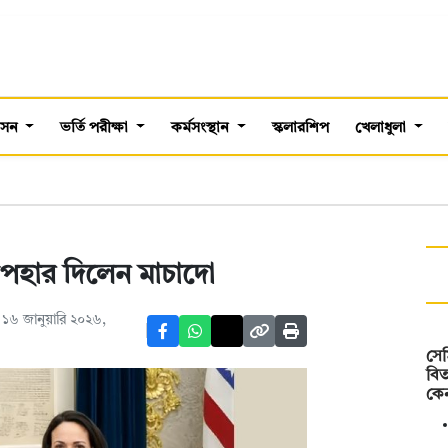
শাসন
ভর্তি পরীক্ষা
কর্মসংস্থান
স্কলারশিপ
খেলাধুলা
উপহার দিলেন মাচাদো
১৬ জানুয়ারি ২০২৬,
সেম
বিত
কে