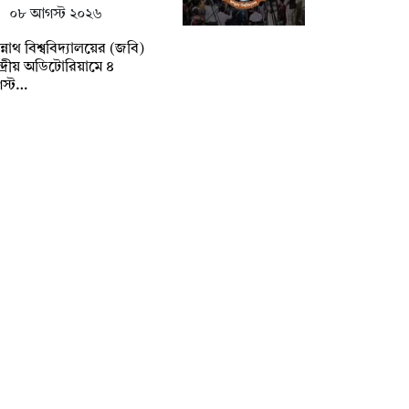
০৮ আগস্ট ২০২৬
্নাথ বিশ্ববিদ্যালয়ের (জবি)
্দ্রীয় অডিটোরিয়ামে ৪
স্ট…