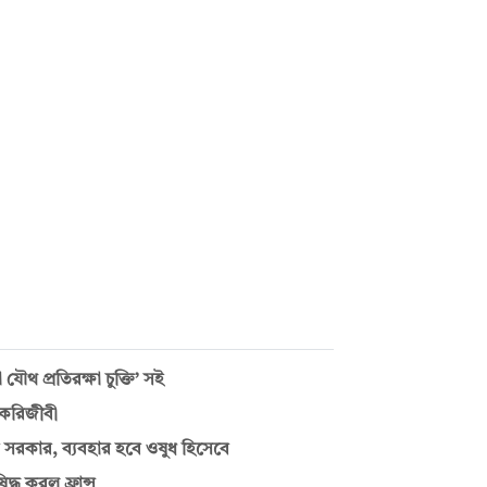
ৌথ প্রতিরক্ষা চুক্তি’ সই
চাকরিজীবী
 সরকার, ব্যবহার হবে ওষুধ হিসেবে
্ধ করল ফ্রান্স