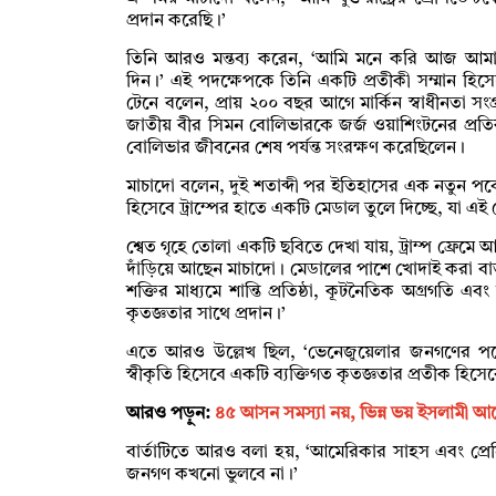
প্রদান করেছি।’
তিনি আরও মন্তব্য করেন, ‘আমি মনে করি আজ আমাদ
দিন।’ এই পদক্ষেপকে তিনি একটি প্রতীকী সম্মান হিস
টেনে বলেন, প্রায় ২০০ বছর আগে মার্কিন স্বাধীনতা সং
জাতীয় বীর সিমন বোলিভারকে জর্জ ওয়াশিংটনের প্রতি
বোলিভার জীবনের শেষ পর্যন্ত সংরক্ষণ করেছিলেন।
মাচাদো বলেন, দুই শতাব্দী পর ইতিহাসের এক নতুন পর্
হিসেবে ট্রাম্পের হাতে একটি মেডাল তুলে দিচ্ছে, যা এই ক
শ্বেত গৃহে তোলা একটি ছবিতে দেখা যায়, ট্রাম্প ফ্রেম
দাঁড়িয়ে আছেন মাচাদো। মেডালের পাশে খোদাই করা বার্তা
শক্তির মাধ্যমে শান্তি প্রতিষ্ঠা, কূটনৈতিক অগ্রগতি এবং
কৃতজ্ঞতার সাথে প্রদান।’
এতে আরও উল্লেখ ছিল, ‘ভেনেজুয়েলার জনগণের পক্ষে 
স্বীকৃতি হিসেবে একটি ব্যক্তিগত কৃতজ্ঞতার প্রতীক হিস
আরও পড়ুন:
৪৫ আসন সমস্যা নয়, ভিন্ন ভয় ইসলামী আ
বার্তাটিতে আরও বলা হয়, ‘আমেরিকার সাহস এবং প্রেসি
জনগণ কখনো ভুলবে না।’