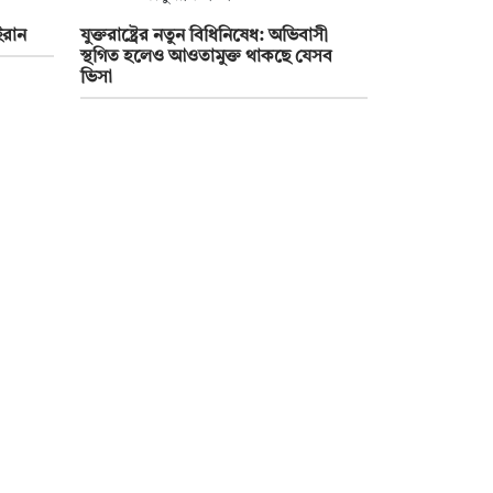
ইরান
যুক্তরাষ্ট্রের নতুন বিধিনিষেধ: অভিবাসী
স্থগিত হলেও আওতামুক্ত থাকছে যেসব
ভিসা