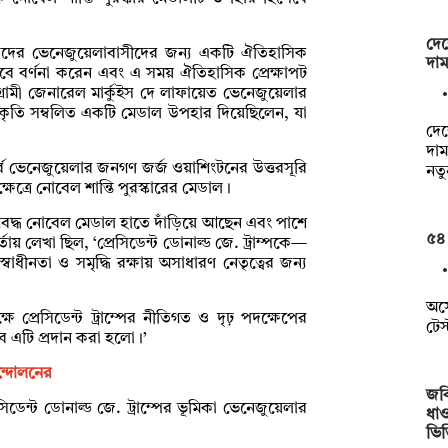
দেশ
ের ভেনেজুয়েলাবাসীদের জন্য একটি ঐতিহাসিক
দা
েবে বর্ণনা করেন এবং এ সময় ঐতিহাসিক প্রেক্ষাপট
গ্রামী জেনারেল মার্কুইস দে লাফায়েত ভেনেজুয়েলার
কৃতি সম্বলিত একটি মেডাল উপহার দিয়েছিলেন, যা
দে
দা
বে ভেনেজুয়েলার জনগণ জর্জ ওয়াশিংটনের উত্তরসূরি
নতু
্ষেত্রে নোবেল শান্তি পুরস্কারের মেডাল।
ে আবদ্ধ নোবেল মেডাল হাতে দাঁড়িয়ে আছেন এবং পাশে
৫৪
য় লেখা ছিল, ‘প্রেসিডেন্ট ডোনাল্ড জে. ট্রাম্পকে—
 স্বাধীনতা ও সমৃদ্ধি রক্ষায় অসাধারণ নেতৃত্বের জন্য
অস্
প্রেসিডেন্ট ট্রাম্পের নীতিগত ও দৃঢ় পদক্ষেপের
টেস
েবে এটি প্রদান করা হলো।’
ন্দোলনের
জবি
ডেন্ট ডোনাল্ড জে. ট্রাম্পের ভূমিকা ভেনেজুয়েলার
ধাও
ভি