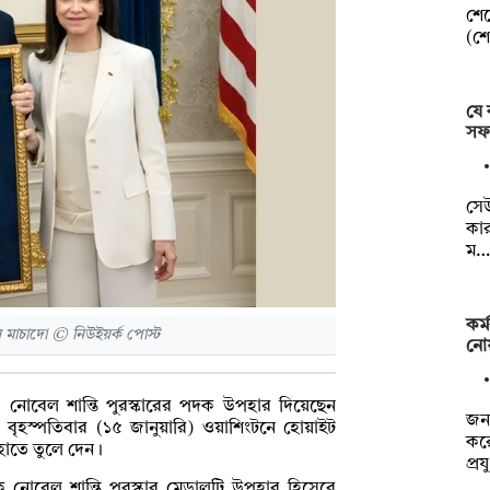
শের
(শে
যে 
সফ
সেউ
কার
ম…
কর্
মাচাদো © নিউইয়র্ক পোস্ট
নোয়
পাওয়া নোবেল শান্তি পুরস্কারের পদক উপহার দিয়েছেন
জনব
। বৃহস্পতিবার (১৫ জানুয়ারি) ওয়াশিংটনে হোয়াইট
করে
 হাতে তুলে দেন।
প্র
টকে নোবেল শান্তি পুরস্কার মেডালটি উপহার হিসেবে