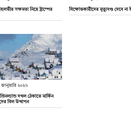
হলভীর সক্ষমতা নিয়ে ট্রাম্পের
বিক্ষোভকারীদের মৃত্যুদণ্ড দেবে না 
 জানুয়ারি ২০২৬
র গ্রিনল্যান্ড দখল ঠেকাতে মার্কিন
দের বিল উত্থাপন