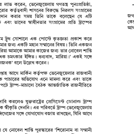
 লাভ করেন, ভেনেজুয়েলায় গণতন্ত্র পুনঃপ্রতিষ্ঠা,
োর কর্তৃত্ববাদী শাসনের বিরুদ্ধে নিরলস সংগ্রামের
জগন
াল প্রদান করার সময় তিনি তাকে বলেছেন যে এটি
কেন
বং তাদের স্বাধীনতার সংগ্রামের প্রতি ট্রাম্পের
আগ
যম ট্রুথ সোশালে এক পোস্টে কৃতজ্ঞতা প্রকাশ করে
আমার জন্য একটি মহান সম্মানের বিষয়। তিনি একজন
মারিয়া আমাকে আমার কাজের জন্য তার নোবেল শান্তি
ক চমৎকার ইঙ্গিত। ধন্যবাদ, মারিয়া।’ একই সঙ্গে
মানজনক’ বলে উল্লেখ করেন।
াহ আগে মার্কিন কর্তৃপক্ষ ভেনেজুয়েলার রাজধানী
 মাদক পাচারের অভিযোগ এনে মামলা করে এবং তাকে
টে ট্রাম্প–মাচাদো বৈঠক আন্তর্জাতিক রাজনীতিতে
করলেও যুক্তরাষ্ট্রের প্রেসিডেন্ট ডোনাল্ড ট্রাম্প
্বীকৃতি দেননি। এর পরিবর্তে ট্রাম্প ভেনেজুয়েলায়
সি রদ্রিগেজের সঙ্গে যোগাযোগ বজায় রাখছেন, যিনি আগে
ে নোবেল শান্তি পুরস্কারের ‘শিরোনাম বা সম্মানী