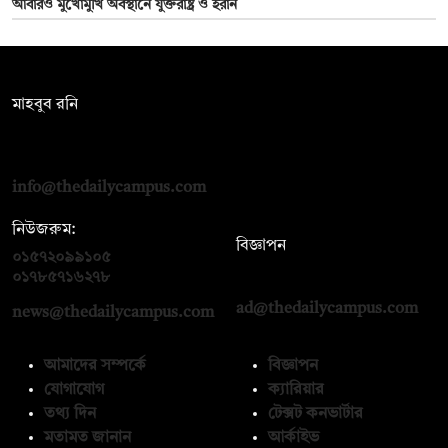
আবারও মুখোমুখি অবস্থানে যুক্তরাষ্ট্র ও ইরান
সম্পাদক:
মাহবুব রনি
দ্য ডেইলি ক্যাম্পাস, দ্বিতীয় তলা, হাসান হোল্ডিংস, ৫২/১ নিউ ইস্কাটন
রোড, ঢাকা ১০০০
info@thedailycampus.com
নিউজরুম:
বিজ্ঞাপন
০১৫৭২০৯৯১০৫
,
০১৭১২১৩৬৫৯৩
০১৭৮৫৭১৬২৭৮
ad@thedailycampus.com
news@thedailycampus.com
আমাদের সম্পর্কে
বিজ্ঞাপন
যোগাযোগ
ক্যারিয়ার
তথ্য দিন
টেক্সট কনভার্টার
মতামত জানান
আর্কাইভ