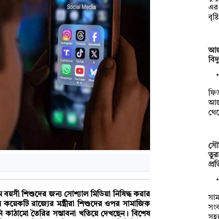
এর
বৃষ্
আজ
বিদ
ফিড
আজ
থে
সৌদ
তুর
প্র
বয়সী শিশুদের জন্য সোশ্যাল মিডিয়া নিষিদ্ধ করার
সাম
য়েকটি রাজ্যের মন্ত্রীরা শিশুদের ওপর সামাজিক
সংক
 কাঠামো তৈরির সম্ভাবনা খতিয়ে দেখছেন। বিশেষ
সহ