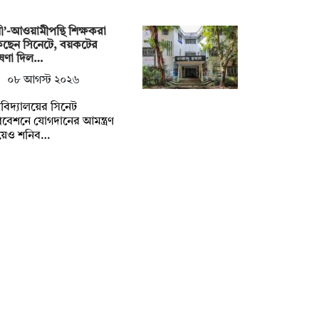
নী’-আওয়ামীপন্থি শিক্ষকরা
কছেন সিনেটে, বয়কটের
ষণা দিল…
০৮ আগস্ট ২০২৬
্ববিদ্যালয়ের সিনেট
বেশনে যোগদানের আমন্ত্রণ
য়েও শনিব…