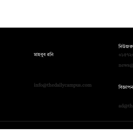
সম্পাদক:
নিউজরু
মাহবুব রনি
০১৫৭২
দ্য ডেইলি ক্যাম্পাস, দ্বিতীয় তলা, হাসান
news@
হোল্ডিংস, ৫২/১ নিউ ইস্কাটন রোড, ঢাকা
১০০০
info@thedailycampus.com
বিজ্ঞাপ
০১৭১২
ad@th