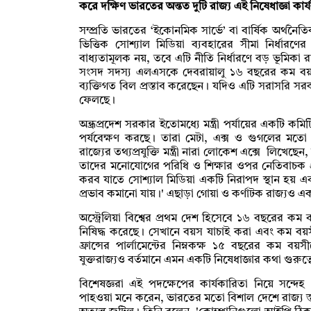
করে দক্ষিণ ভারতের অন্তত দুটি রাজ্য এই নিষেধাজ্ঞা কা
সম্প্রতি ভারতের ‘ইকোনমিক সার্ভে’ বা বার্ষিক অর্থনৈতি
ভিত্তিক সোশ্যাল মিডিয়া ব্যবহারের সীমা নির্ধার
বাধ্যতামূলক নয়, তবে এটি নীতি নির্ধারণে বড় ভূমিকা 
সংসদ সদস্য এলএসকে দেবরায়ালু ১৬ বছরের কম বয়সী
ব্যক্তিগত বিল প্রস্তাব করেছেন। যদিও এটি সরাসরি সরক
ফেলছে।
অন্ধ্রপ্রদেশ সরকার ইতোমধ্যে মন্ত্রী পর্যায়ের একটি কমি
পর্যবেক্ষণ করছে। তারা মেটা, এক্স ও গুগলের মত
রাজ্যের তথ্যপ্রযুক্তি মন্ত্রী নারা লোকেশ এক্সে লিখেছেন
তাদের মনোযোগের পরিধি ও শিক্ষার ওপর নেতিবাচক 
করব যাতে সোশ্যাল মিডিয়া একটি নিরাপদ স্থান হয়
প্রভাব কমানো যায়।' এছাড়া গোয়া ও কর্ণাটক রাজ্যও এ
অস্ট্রেলিয়া বিশ্বের প্রথম দেশ হিসেবে ১৬ বছরের কম বয
নিষিদ্ধ করেছে। সেখানে বয়স যাচাই করা এবং কম বয়স
ফ্রান্সের পার্লামেন্টের নিম্নকক্ষ ১৫ বছরের কম
যুক্তরাজ্যও বর্তমানে এমন একটি নিষেধাজ্ঞার কথা গুরুত
বিশেষজ্ঞরা এই পদক্ষেপের কার্যকারিতা নিয়ে সন্দে
পাহওয়া মনে করেন, ভারতের মতো বিশাল দেশে রাজ্য স্