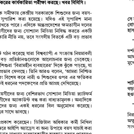
র্যকরের কার্যকারিতা পরীক্ষা করছে। খবর বিবিসি।
ক সমীক্ষায় কেন্দ্রীয় সরকারকে শিশুদের জন্য বয়স-
সে 
ণের সুপারিশ করা হয়েছে। যদিও এই সুপারিশ মানা
বোত
রাখতে পারে। এদিকে অন্ধ্রপ্রদেশের ক্ষমতাসীন দলের
হাস
দের জন্য সোশ্যাল মিডিয়া নিষিদ্ধ করতে একটি
ারি নীতি নয়, তবে সংসদীয় বিতর্কে এটি বড় প্রভাব
দর্
টি গঠন করেছে যারা বিশ্বব্যাপী এ সংক্রান্ত নিয়মাবলী
আঘা
ো বড় প্রতিষ্ঠানগুলোকে আলোচনার জন্য ডেকেছে।
মুখ
, শিশুরা 'বিরামহীন ব্যবহারের' দিকে ঝুঁকে পড়ছে, যা
প্রভাব ফেলছে। তিনি আরও বলেন, 'আমরা নিশ্চিত
 এবং বিশেষ করে নারী ও শিশুদের ওপর এর ক্ষতিকর
শান
কই ধরনের পদক্ষেপের প্রতি আগ্রহ দেখিয়েছে।
গড়
়সীদের জন্য বেশিরভাগ সোশ্যাল মিডিয়া প্ল্যাটফর্ম
হও
ীদের অ্যাকাউন্ট বন্ধ করা বাধ্যতামূলক। অন্যদিকে
 বয়সীদের জন্য একই ধরনের বিল অনুমোদন করেছে।
্বের সাথে ভাবছে।
নির
অক্
হ প্রকাশ করেছেন। ডিজিটাল অধিকার কর্মী নিখিল
সং
তরে আইপি অ্যাড্রেস বা অন্য উপায়ে বয়স যাচাই করা