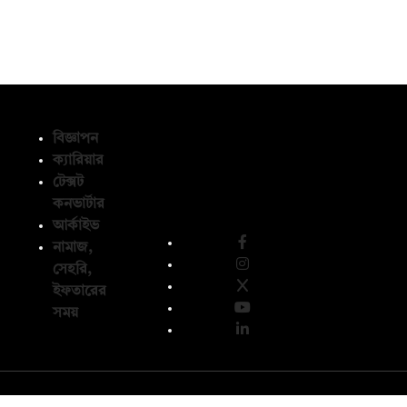
বিজ্ঞাপন
ক্যারিয়ার
টেক্সট
অনুসরণ করুন
কনভার্টার
আর্কাইভ
নামাজ,
সেহরি,
ইফতারের
সময়