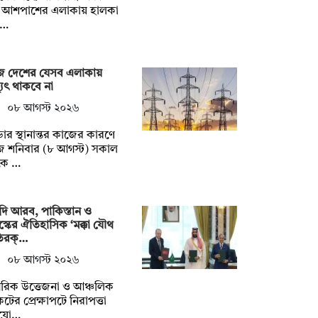
 আশপাশের এলাকায় হালকা
টি…
 দেশের যেসব এলাকায়
্যুৎ থাকবে না
০৮ আগস্ট ২০২৬
ার স্থানান্তর কাজের কারণে
 শনিবার (৮ আগস্ট) সকাল
কে …
ি আরব, পাকিস্তান ও
স্কের ঐতিহাসিক ‘মক্কা যৌথ
তিরক্…
০৮ আগস্ট ২০২৬
রিক উত্তেজনা ও আঞ্চলিক
টের প্রেক্ষাপটে নিরাপত্তা
যো…