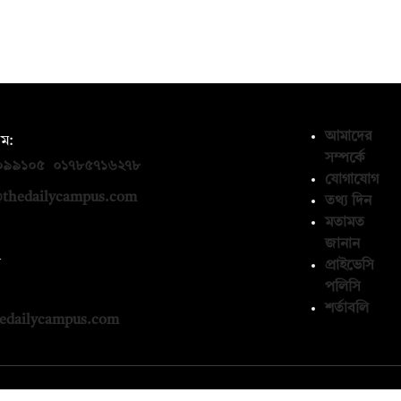
আমাদের
ম:
সম্পর্কে
০৯৯১০৫
,
০১৭৮৫৭১৬২৭৮
যোগাযোগ
thedailycampus.com
তথ্য দিন
মতামত
জানান
ন
প্রাইভেসি
পলিসি
১৩৬৫৯৩
শর্তাবলি
edailycampus.com
© কপিরাইট 2026, দ্য ডেইলি ক্যাম্পাস লিমিটেড