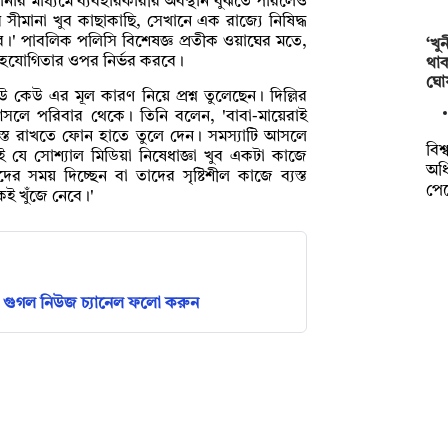
নার মাধ্যমে ব্যবহারকারীর অবস্থান বুঝতে পারলেও
 সীমানা খুব কাছাকাছি, সেখানে এক রাজ্যে নিষিদ্ধ
ে।' পাবলিক পলিসি বিশেষজ্ঞ প্রতীক ওয়াঘের মতে,
‘খু
র সহযোগিতার ওপর নির্ভর করবে।
থা
ঘো
েউ এর মূল কারণ নিয়ে প্রশ্ন তুলেছেন। দিল্লির
া আসলে পরিবার থেকে। তিনি বলেন, 'বাবা-মায়েরাই
ব্যস্ত রাখতে ফোন হাতে তুলে দেন। সমস্যাটি আসলে
বিশ
ই যে সোশ্যাল মিডিয়া নিষেধাজ্ঞা খুব একটা কাজে
অধি
র সময় দিচ্ছেন বা তাদের সৃষ্টিশীল কাজে ব্যস্ত
পে
কই খুঁজে নেবে।'
গুগল নিউজ চ্যানেল ফলো করুন