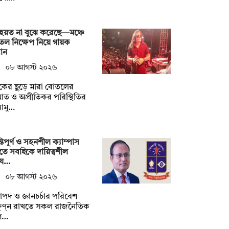
হয়ত না ‍বুঝে করেছে—মঞ্চে
ল নিক্ষেপ নিয়ে গায়ক
ান
০৮ আগস্ট ২০২৬
শকের ছুড়ে মারা বোতলের
ত ও অপ্রীতিকর পরিস্থিতির
োমু…
্তিপূর্ণ ও সহনশীল ক্যাম্পাস
তে সবাইকে দায়িত্বশীল
য…
০৮ আগস্ট ২০২৬
াপদ ও জ্ঞানচর্চার পরিবেশ
ষুণ্ন রাখতে সকল রাজনৈতিক
গ…