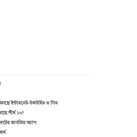
য়
মিলছে ইন্টারনেট-টকটাইম ও সিম
ছে শীর্ষ ১০?
ফটের জনপ্রিয় অ্যাপ
র্থ