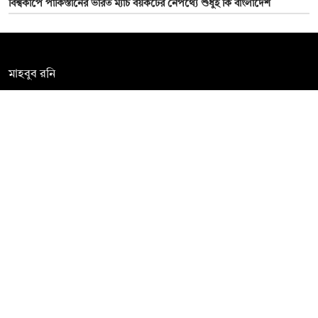
বিশ্বকাপে পাকিস্তানের ভারত ম্যাচ বয়কটের নেপথ্যে শুধুই কি বাংলাদেশ
সম্পাদক:
মাহবুব রনি
দ্য ডেইলি ক্যাম্পাস, দ্বিতীয় তলা, হাসান হোল্ডিংস, ৫২/১ নিউ ইস্কাটন
রোড, ঢাকা ১০০০
info@thedailycampus.com
নিউজরুম:
বিজ্ঞাপন
০১৫৭২০৯৯১০৫
,
০১৭১২১৩৬৫৯৩
০১৭৮৫৭১৬২৭৮
ad@thedailycampus.com
news@thedailycampus.com
আমাদের সম্পর্কে
বিজ্ঞাপন
যোগাযোগ
ক্যারিয়ার
তথ্য দিন
টেক্সট কনভার্টার
মতামত জানান
আর্কাইভ