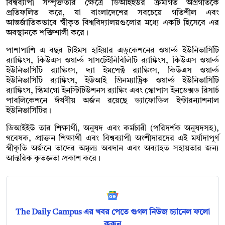
বিশ্বব্যাপী সম্পৃক্ততার ক্ষেত্রে ডিআইইউর ক্রমাগত অগ্রগতিকে
প্রতিফলিত করে, যা বাংলাদেশের সবচেয়ে গতিশীল এবং
আন্তর্জাতিকভাবে স্বীকৃত বিশ্ববিদ্যালয়গুলোর মধ্যে একটি হিসেবে এর
অবস্থানকে শক্তিশালী করে।
পাশাপাশি এ বছর টাইমস হাইয়ার এডুকেশনের ওয়ার্ল্ড ইউনিভার্সিটি
র‌্যাঙ্কিংস, কিউএস ওয়ার্ল্ড সাসটেইনিবিলিটি র‌্যাঙ্কিংস, কিউএস ওয়ার্ল্ড
ইউনিভার্সিটি র‌্যাঙ্কিংস, দ্যা ইমপেক্ট র‌্যাঙ্কিংস, কিউএস ওয়ার্ল্ড
ইউনিভার্সিটি র‌্যাঙ্কিংস, ইউআই গ্রিনম্যাট্রিক ওয়ার্ল্ড ইউনিভার্সিটি
র‌্যাঙ্কিংস, স্কিমাগো ইনস্টিটিউশনস র‌্যাঙ্কিং এবং স্কোপাস ইনডেক্সড রিসার্চ
পাবলিকেশনে ঈর্ষণীয় অর্জন রয়েছে ড্যাফোডিল ইন্টারন্যাশনাল
ইউনিভার্সিটির।
ডিআইইউ তার শিক্ষার্থী, অনুষদ এবং কর্মচারী (পরিদর্শক অনুষদসহ),
গবেষক, প্রাক্তন শিক্ষার্থী এবং বিশ্বব্যাপী অংশীদারদের এই মর্যাদাপূর্ণ
স্বীকৃতি অর্জনে তাদের অমূল্য অবদান এবং অব্যাহত সহায়তার জন্য
আন্তরিক কৃতজ্ঞতা প্রকাশ করে।
The Daily Campus এর খবর পেতে গুগল নিউজ চ্যানেল ফলো
করুন