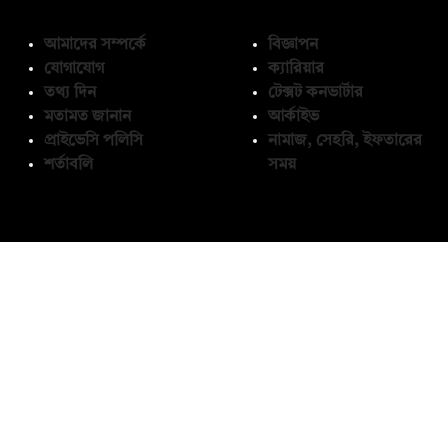
আমাদের সম্পর্কে
বিজ্ঞাপন
যোগাযোগ
ক্যারিয়ার
তথ্য দিন
টেক্সট কনভার্টার
মতামত জানান
আর্কাইভ
প্রাইভেসি পলিসি
নামাজ, সেহরি, ইফতারের
শর্তাবলি
সময়
অনুসরণ করুন