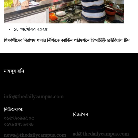
১৮ অক্টোবর ২০২৫
শিক্ষার্থীদের নিরাপদ খাবার নিশ্চিতে ক্যান্টিন পরিদর্শনে ডিআইইউ প্রক্টরিয়াল টিম
সম্পাদক:
মাহবুব রনি
দ্য ডেইলি ক্যাম্পাস, দ্বিতীয় তলা, হাসান হোল্ডিংস, ৫২/১ নিউ ইস্কাটন
রোড, ঢাকা ১০০০
info@thedailycampus.com
নিউজরুম:
বিজ্ঞাপন
০১৫৭২০৯৯১০৫
,
০১৭১২১৩৬৫৯৩
০১৭৮৫৭১৬২৭৮
ad@thedailycampus.com
news@thedailycampus.com