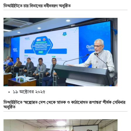
ডিআইইউতে চার বিভাগের নবীনবরণ অনুষ্ঠিত
১৯ অক্টোবর ২০২৫
ডিআইইউতে ‘স্বল্পোন্নত দেশ থেকে স্নাতক ও কাঠামোগত রূপান্তর’ শীর্ষক সেমিনার
অনুষ্ঠিত