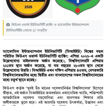
কিউএস ওয়ার্ল্ড ইউনিভার্সিটি র‌্যাঙ্কিং ও ড্যাফোডিল ইন্টারন্যাশনাল
ইউনিভার্সিটির লোগো © সংগৃহীত
ড্যাফোডিল ইন্টারন্যাশনাল ইউনিভার্সিটি (ডিআইইউ) বিশ্বের বহুল
পরিচিত কিউএস ওয়ার্ল্ড ইউনিভার্সিটি র‌্যাঙ্কিং: এশিয়া ২০২৬-এ একটি
উল্লেখযোগ্য মাইলফলক অর্জন করেছে।, বিশ্ববিদ্যালয়টি এশিয়ায়
২২১তম স্থান অর্জন করেছে, যা গত বছরের ২৮০তম স্থান থেকে
উল্লেখযোগ্য উন্নতি। ডিআইইউ এখন দক্ষিণ এশিয়ায় ৪৩তম, বেসরকারি
বিশ্ববিদ্যালয়গুলির মধ্যে দ্বিতীয় এবং বাংলাদেশের সকল বিশ্ববিদ্যালয়ের
মধ্যে চতুর্থ স্থানে রয়েছ।
কিউএস কর্তৃক ‘খুবই উঁচ মানের গবেষণানির্ভর বিশ্ববিদ্যালয়’ হিসেবে
স্বীকৃত, এই অর্জন ডিআইইউর ক্রমবর্ধমান একাডেমিক খ্যাতি, শক্তিশালী
আন্তর্জাতিক গবেষণা সহযোগিতা এবং মানসম্মত শিক্ষার প্রতি
অঙ্গীকারকে তুলে ধরে। এই অগ্রগতি গবেষণা উৎকর্ষতা, উদ্ভাবন এবং