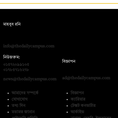
সম্পাদক:
মাহবুব রনি
দ্য ডেইলি ক্যাম্পাস, দ্বিতীয় তলা, হাসান হোল্ডিংস, ৫২/১ নিউ ইস্কাটন
রোড, ঢাকা ১০০০
info@thedailycampus.com
নিউজরুম:
বিজ্ঞাপন
০১৫৭২০৯৯১০৫
,
০১৭১২১৩৬৫৯৩
০১৭৮৫৭১৬২৭৮
ad@thedailycampus.com
news@thedailycampus.com
আমাদের সম্পর্কে
বিজ্ঞাপন
যোগাযোগ
ক্যারিয়ার
তথ্য দিন
টেক্সট কনভার্টার
মতামত জানান
আর্কাইভ