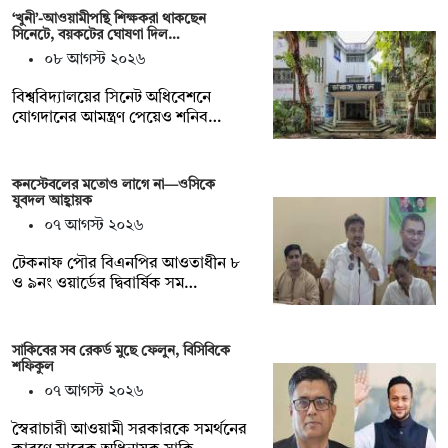
‘খুনী’-আওয়ামীপন্থি শিক্ষকরা থাকছেন
সিনেটে, বয়কটের ঘোষণা দিল…
০৮ আগস্ট ২০২৬
বিশ্ববিদ্যালয়ের সিনেট অধিবেশনে
যোগদানের আমন্ত্রণ পেয়েও শনিব…
কনস্টেবলের মতোও লাগে না—ওসিকে
যুবদল আহ্বায়ক
০৭ আগস্ট ২০২৬
টেকনাফ পৌর বিএনপির আওতাধীন ৮
ও ৯নং ওয়ার্ডের দ্বিবার্ষিক সম…
সাকিবের সব রেকর্ড মুছে ফেলুন, বিসিবিকে
শফিকুল
০৭ আগস্ট ২০২৬
স্বৈরাচারী আওয়ামী সরকারকে সমর্থনের