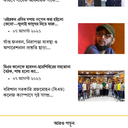
কারণে সাবেক অধিনায়ক সাকি…
‘এইরকম এতিম দশায় ওপেন করা হইলো
কেনো’—জুলাই জাদুঘর নিয়ে ফারু…
০৭ আগস্ট ২০২৬
র্যাপ্ত জনবল, নিরাপত্তা ব্যবস্থা ও
অপারেশনাল প্রস্তুতি ছাড়া…
বিএম কলেজে ছাত্রদল-ছাত্রশিবিরের সমঝোতা
বৈঠক, শান্ত হলো ক্যা…
০৭ আগস্ট ২০২৬
বরিশাল সরকারি ব্রজমোহন (বিএম)
কলেজ ক্যাম্পাসে সৃষ্ট সাম্প্র…
আরও পড়ুন