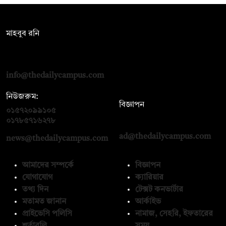
সম্পাদক:
মাহবুব রনি
দ্য ডেইলি ক্যাম্পাস, দ্বিতীয় তলা, হাসান হোল্ডিংস, ৫২/১ নিউ ইস্কাটন
রোড, ঢাকা ১০০০
info@thedailycampus.com
নিউজরুম:
বিজ্ঞাপন
০১৫৭২০৯৯১০৫
,
০১৭১২১৩৬৫৯৩
০১৭৮৫৭১৬২৭৮
ad@thedailycampus.com
news@thedailycampus.com
আমাদের সম্পর্কে
বিজ্ঞাপন
যোগাযোগ
ক্যারিয়ার
তথ্য দিন
টেক্সট কনভার্টার
মতামত জানান
আর্কাইভ
প্রাইভেসি পলিসি
নামাজ, সেহরি, ইফতারের
শর্তাবলি
সময়