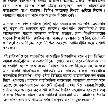
দ্য ডেইলি ক্যাম্পাসকে বলেন, আমাদের অন্যতম একজন শুভাকাঙ্ক্ষী
তিনি। কিন্তু তিনিও মাত্রই মন্ত্রিত্ব ছেড়েছেন, একটা রাজনৈতিক
কমপ্লেক্সের মধ্যে আছেন। তিনিও আরেকটু নিশ্চয় গুছিয়ে নিবেন ।
আমাদের সাথে তার মানে কারও কোন বিরোধ নেই ।
এদিকে ঢাকা বিশ্ববিদ্যালয় (ঢাবি) ছাত্র ইউনিয়নের সভাপতি মেঘমল্লার
বসু নতুন এই প্লাটফর্মে যুক্ত হচ্ছেন। পাশাপাশি বৈষম্যবিরোধী ছাত্র
আন্দোলনের সাবেক সমন্বয়ক নাজিফা জান্নাত, ঢাকা বিশ্ববিদ্যালয়ের
সাবেক শিক্ষার্থী মীর হুযাইফা আল মামদূহসহ আরও বেশ কিছু নেতা এই
প্লাটফর্মে যোগ দিবেন বলে নিশ্চিত করেছেন প্লাটফর্মটির সঙ্গে সংশ্লিষ্ট
কয়েকজন।
এই প্লাটফর্ম থেকে পরবর্তীতে কালেক্টিভ লিডারশিপ গড়ে ওঠার ভিত্তিতে
আমরা রাজনৈতিক দল করার দিকে এগোবো মন্তব্য করে নাজিফা জান্নাত
দ্য ডেইলি ক্যাম্পাসকে বলেন, `রাজনৈতিক দল হিসেবে নয়, আসলে
এটি একটি রাজনৈতিক প্লাটফর্ম। এই প্লাটফর্ম থেকে পরবর্তীতে
কালেক্টিভ লিডারশিপ গড়ে ওঠার ভিত্তিতে আমরা রাজনৈতিক দল করার
দিকে এগোবো। বর্তমান রাজনৈতিক বাস্তবতায় আমাদের আসলে মনে
হয়েছে যে গণ-অভুত্থানের পর যেই ঘটনাবলির মধ্য দিয়ে আমরা গিয়েছি
সেটার পরে আসলে নতুন এই প্লাটফর্ম তৈরির প্রয়োজন হয়েছে। শুধু
তারুণ্য ভিত্তিক রাজনৈতিক প্লাটফর্ম এরকমটি নয়, আমাদের জৈষ্ঠ্য
অনেকদিন ধরে রাজনীতিতে সংশ্লিষ্ট মানুষও এখানে যুক্ত হচ্ছেন।’