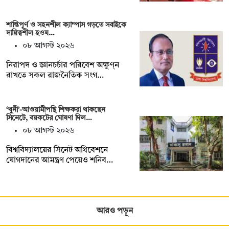
শান্তিপূর্ণ ও সহনশীল ক্যাম্পাস গড়তে সবাইকে
দায়িত্বশীল হওয…
০৮ আগস্ট ২০২৬
নিরাপদ ও জ্ঞানচর্চার পরিবেশ অক্ষুণ্ন
রাখতে সকল রাজনৈতিক সংগ…
‘খুনী’-আওয়ামীপন্থি শিক্ষকরা থাকছেন
সিনেটে, বয়কটের ঘোষণা দিল…
০৮ আগস্ট ২০২৬
বিশ্ববিদ্যালয়ের সিনেট অধিবেশনে
যোগদানের আমন্ত্রণ পেয়েও শনিব…
আরও পড়ুন