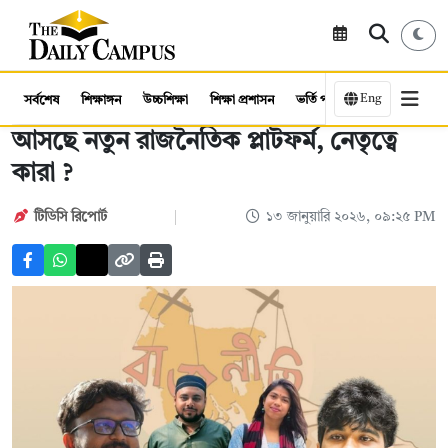
Eng
সর্বশেষ
শিক্ষাঙ্গন
উচ্চশিক্ষা
শিক্ষা প্রশাসন
ভর্তি পরীক্ষা
কর্মসংস্থান
আসছে নতুন রাজনৈতিক প্লাটফর্ম, নেতৃত্বে
কারা ?
টিডিসি রিপোর্ট
১৩ জানুয়ারি ২০২৬, ০৯:২৫ PM