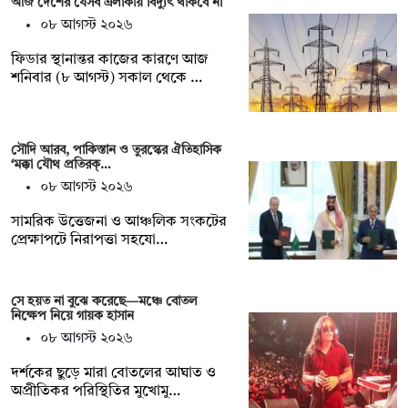
আজ দেশের যেসব এলাকায় বিদ্যুৎ থাকবে না
০৮ আগস্ট ২০২৬
ফিডার স্থানান্তর কাজের কারণে আজ
শনিবার (৮ আগস্ট) সকাল থেকে …
সৌদি আরব, পাকিস্তান ও তুরস্কের ঐতিহাসিক
‘মক্কা যৌথ প্রতিরক্…
০৮ আগস্ট ২০২৬
সামরিক উত্তেজনা ও আঞ্চলিক সংকটের
প্রেক্ষাপটে নিরাপত্তা সহযো…
সে হয়ত না ‍বুঝে করেছে—মঞ্চে বোতল
নিক্ষেপ নিয়ে গায়ক হাসান
০৮ আগস্ট ২০২৬
দর্শকের ছুড়ে মারা বোতলের আঘাত ও
অপ্রীতিকর পরিস্থিতির মুখোমু…