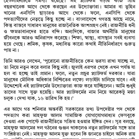
হেডলাইনটিতে সমস্যা রয়েছে। এই প্ল্যাটফর্ম গড়ার কাজ প্রায়
বছরখানেক আগে থেকে করছেন এর উদ্যোক্তারা। আমার বা তুহিন
খানের এনসিপি ছাড়ারও আগে থেকে। ফলে, এনসিপি থেকে
পদত্যাগীদের নেতৃত্বে কিছু হচ্ছে না। ‎বাংলাদেশে গণতন্ত্র আছে নামে,
কিন্তু বাস্তবে সাধারণ মানুষের রাজনৈতিক অংশগ্রহণ নেই। রাজনীতি ধনী
ও ক্ষমতাবানদের হাতে বন্দি। অন্যদিকে, বাজার অর্থনীতি মানুষের
জীবনকে আরও অনিরাপদ করেছে। শিক্ষা, স্বাস্থ্য, বাসস্থান সবই ব্যবসা
হয়ে গেছে। শ্রমিক, কৃষক, মধ্যবিত্ত কারো কথাই নীতিনির্ধারণে গুরুত্ব
পায় না।
তিনি আরও লেখেন, ‘‎পুরোনো রাজনীতিতে কেন ভরসা রাখা যাচ্ছে না,
তা নিয়ে নতুন করে বলার কিছু নাই। জুলাই এরপর থেকে এখন পর্যন্ত যা
হল বা হচ্ছে তাই প্রমান। ফলে, নতুন প্রচুর প্ল্যাটফর্ম দরকার। যারা
মানুষের মৌলিক অধিকার নিশ্চিতের লক্ষ্যে লড়াইটা চালিয়ে যাবে। ‎এই
উদ্দেশ্যেই এই প্ল্যাটফর্মের উদ্যোক্তারা কাজ করে যাচ্ছিলেন। আমি শুধুই
তাদের সাথে যুক্ত হয়েছি। আর প্ল্যাটফর্মের নাম নিয়ে আরেকটু মজা
চলুক। দেখা যাক, ১৬ তারিখ কি হয়।’
এর আগে গত শনিবার অন্তর্বর্তী সরকারের তথ্য উপদেষ্টার পদ থেকে
পদত্যাগ করা মাহফুজ আলম সামাজিক যোগাযোগমাধ্যম ফেসবুকে
দেওয়া এক পোস্টে রাজনীতিতে সক্রিয় হওয়ার ইঙ্গিত দেন। সূত্র বলছে,
মাহফুজ আলমের দল গঠনের গুঞ্জন থাকলেও নতুন প্লাটফর্মের সঙ্গে তার
সংশ্লিষ্ঠতা নেই। মাহফুজ আলম যুক্ত হবেন কি জানতে চাইলে অনিক রায়