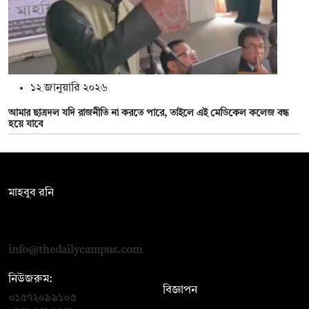
১২ জানুয়ারি ২০২৬
আমার ছাত্রদল যদি রাজনীতি না করতে পারে, তাইলে এই মেডিকেল কলেজ বন্ধ
হয়ে যাবে
সম্পাদক:
মাহবুব রনি
দ্য ডেইলি ক্যাম্পাস, দ্বিতীয় তলা, হাসান হোল্ডিংস, ৫২/১ নিউ ইস্কাটন
রোড, ঢাকা ১০০০
info@thedailycampus.com
নিউজরুম:
বিজ্ঞাপন
০১৫৭২০৯৯১০৫
,