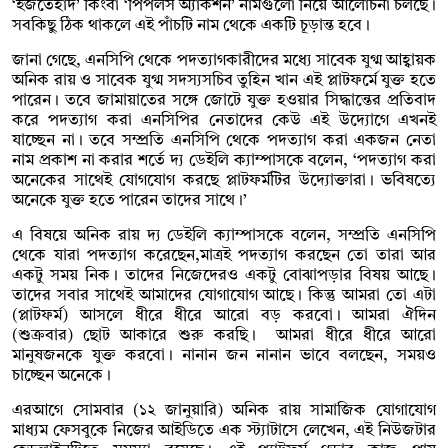
‘ইজতেহাদ’ কিংবা ‘পিপলস অ্যাকশন’ নামগুলো নিয়ে আলোচনা চলছে।
সবকিছু ঠিক থাকলে এই পাঁচটি নাম থেকে একটি চূড়ান্ত হবে।
জানা গেছে, এনসিপি থেকে পদত্যাগকারীদের মধ্যে সাবেক যুগ্ম আহ্বায়ক
অনিক রায় ও সাবেক যুগ্ম সদস্যসচিব তুহিন খান এই প্লাটফর্মে যুক্ত হতে
পারেন। তবে জামায়াতের সঙ্গে জোটে যুক্ত হওয়ার সিদ্ধান্তের প্রতিবাদ
করে পদত্যাগ করা এনসিপির নেতাদের কেউ এই উদ্যোগে এখনই
যাচ্ছেন না। তবে সম্প্রতি এনসিপি থেকে পদত্যাগ করা একজন নেতা
নাম প্রকাশ না করার শর্তে দ্য ডেইলি ক্যাম্পাসকে বলেন, ‘পদত্যাগ করা
অনেকের সাথেই যোগযোগ করছে প্লাটফর্মটির উদ্যোক্তারা। ভবিষত্যে
অনেকে যুক্ত হতে পারেন তাদের সাথে।’
এ বিষয়ে অনিক রায় দ্য ডেইলি ক্যাম্পাসকে বলেন, সম্প্রতি এনসিপি
থেকে যারা পদত্যাগ করেছেন,মাত্রই পদত্যাগ করছেন তো তারা আর
একটু সময় নিক। তাদের নিজেদেরও একটু বোঝাপড়ার বিষয় আছে।
তাদের সবার সাথেই আমাদের যোগাযোগ আছে। কিন্তু আমরা তো এটা
(প্লাটফর্ম) আসলে ধীরে ধীরে আরো বড় করবো। আমরা ঐদিন
(শুক্রবার) ছোট আকারে শুরু করছি। আমরা ধীরে ধীরে আরো
মানুষজনকে যুক্ত করবো। নানান জন নানান ভাবে বলছেন, সময়ও
চাচ্ছেন অনেকে।
এরআগে সোমবার (১২ জানুয়ারি) অনিক রায় সামাজিক যোগাযোগ
মাধ্যম ফেসবুকে নিজের আইডিতে এক স্ট্যাটাসে লেখেন, এই নিউজটার