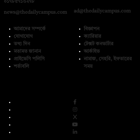
০১৭১২১৩৬৫৯৩
০১৭৮৫৭১৬২৭৮
ad@thedailycampus.com
news@thedailycampus.com
আমাদের সম্পর্কে
বিজ্ঞাপন
যোগাযোগ
ক্যারিয়ার
তথ্য দিন
টেক্সট কনভার্টার
মতামত জানান
আর্কাইভ
প্রাইভেসি পলিসি
নামাজ, সেহরি, ইফতারের
শর্তাবলি
সময়
অনুসরণ করুন