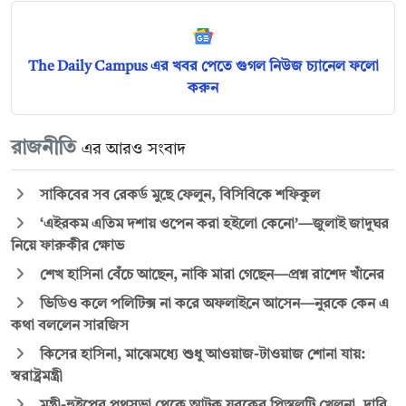
The Daily Campus এর খবর পেতে গুগল নিউজ চ্যানেল ফলো
করুন
রাজনীতি
এর আরও সংবাদ
সাকিবের সব রেকর্ড মুছে ফেলুন, বিসিবিকে শফিকুল
‘এইরকম এতিম দশায় ওপেন করা হইলো কেনো’—জুলাই জাদুঘর
নিয়ে ফারুকীর ক্ষোভ
শেখ হাসিনা বেঁচে আছেন, নাকি মারা গেছেন—প্রশ্ন রাশেদ খাঁনের
ভিডিও কলে পলিটিক্স না করে অফলাইনে আসেন—নুরকে কেন এ
কথা বললেন সারজিস
কিসের হাসিনা, মাঝেমধ্যে শুধু আওয়াজ-টাওয়াজ শোনা যায়:
স্বরাষ্ট্রমন্ত্রী
মন্ত্রী-হুইপের পথসভা থেকে আটক যুবকের পিস্তলটি খেলনা, দাবি