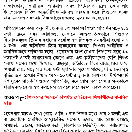
হিউম্যান ফ্যাক্টরস’-এ প্রকাশিত হয়েছে। গবেষকরা ফেস-টু-ফেস
সাক্ষাৎকার, শারীরিক পরিমাপ এবং পিটসবার্গ স্লিপ কোয়ালিটি
ইনডেক্সসহ বিভিন্ন আন্তর্জাতিক মানদণ্ড ব্যবহার করে শিশুদের ঘুমের
মান, আচরণ এবং মানসিক স্বাস্থ্যের অবস্থা মূল্যায়ন করেছেন।
প্রতিবেদনের তথ্য অনুযায়ী, ঢাকার ৮৩ শতাংশ শিশুই প্রতিদিন গড়ে ৪.৬
ঘণ্টা স্ক্রিনে সময় কাটাচ্ছে, যেখানে আন্তর্জাতিকভাবে শিশুদের
বিনোদনমূলক স্ক্রিন ব্যবহারের সর্বোচ্চ সুপারিশকৃত সময়সীমা হলো মাত্র
২ ঘণ্টা। এই অতিরিক্ত স্ক্রিন ব্যবহারের কারণে শিশুরা শারীরিক ও
মানসিকভাবে ক্ষতিগ্রস্ত হচ্ছে। গবেষণায় অংশ নেওয়া শিশুদের মধ্যে ৮০
শতাংশই প্রায়ই মাথাব্যথায় ভোগে এবং এক-তৃতীয়াংশের বেশি শিশুর
চোখে সমস্যা দেখা দিয়েছে। এছাড়া, অতিরিক্ত স্ক্রিন ব্যবহারের ফলে
শিশুরা রাতে গড়ে মাত্র ৭.৩ ঘণ্টা ঘুমানোর সুযোগ পাচ্ছে, যা তাদের সুস্থ
বৃদ্ধির জন্য প্রয়োজনীয় ৮ থেকে ১০ ঘণ্টার তুলনায় বেশ কম। দীর্ঘমেয়াদি
এই ঘুমের ঘাটতি শিশুদের স্মৃতিশক্তি, মনোযোগ এবং শেখার ক্ষমতাকে
মারাত্মকভাবে ব্যাহত করতে পারে বলে বিশেষজ্ঞরা সতর্ক করেছেন।
আরও পড়ুন:
শিক্ষকের ‘শাসনে’ বিপর্যস্ত মেডিকেল শিক্ষার্থীদের মানসিক
স্বাস্থ্য
গবেষণায় আরও দেখা গেছে, প্রতি ৫ জন শিশুর মধ্যে প্রায় ২ জনই এক
বা একাধিক মানসিক স্বাস্থ্যজনিত সমস্যায় ভুগছে, যার মধ্যে রয়েছে
বিষণ্ণতা, উদ্বেগ, অতিচঞ্চলতা (হাইপারঅ্যাক্টিভিটি) এবং আচরণগত
জটিলতা। এছাড়া দীর্ঘ সময় বসে স্ক্রিন দেখার কারণে শিশুদের খেলাধুলা