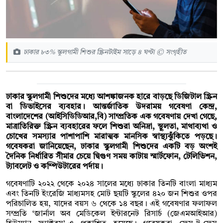
ঢাকার ৮৩% স্কুলগামী শিশুর স্ক্রিনটাইম সাড়ে ৪ ঘণ্টা © সংগৃহীত
ঢাকার স্কুলগামী শিশুদের মধ্যে আশঙ্কাজনক হারে বাড়ছে ডিজিটাল স্ক্রিন
বা ডিভাইসের ব্যবহার। আন্তর্জাতিক উদরাময় গবেষণা কেন্দ্র,
বাংলাদেশের (আইসিডিডিআর,বি) সাম্প্রতিক এক গবেষণায় দেখা গেছে,
মাত্রাতিরিক্ত স্ক্রিন ব্যবহারের ফলে শিশুরা অনিদ্রা, স্থূলতা, মাথাব্যথা ও
চোখের সমস্যার পাশাপাশি মারাত্মক মানসিক স্বাস্থ্যঝুঁকিতে পড়ছে।
গবেষকরা জানিয়েছেন, ঢাকার স্কুলগামী শিশুদের একটি বড় অংশই
দৈনিক নির্ধারিত সীমার চেয়ে দ্বিগুণ সময় কাটায় স্মার্টফোন, টেলিভিশন,
ট্যাবলেট ও কম্পিউটারের পর্দায়।
গবেষণাটি ২০২২ থেকে ২০২৪ সালের মধ্যে ঢাকার তিনটি বাংলা মাধ্যম
এবং তিনটি ইংরেজি মাধ্যমসহ মোট ছয়টি স্কুলের ৪২০ জন শিশুর ওপর
পরিচালিত হয়, যাদের বয়স ৬ থেকে ১৪ বছর। এই গবেষণার ফলাফল
সম্প্রতি ‘জার্নাল অব মেডিকেল ইন্টারনেট রিসার্চ (জেএমআইআর)