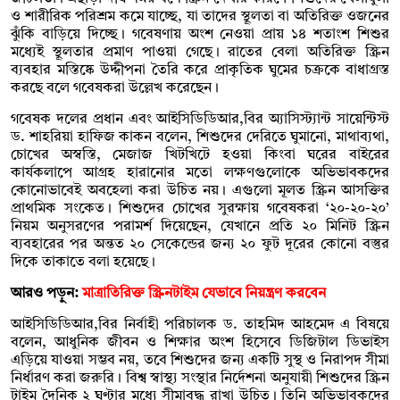
ও শারীরিক পরিশ্রম কমে যাচ্ছে, যা তাদের স্থূলতা বা অতিরিক্ত ওজনের
ঝুঁকি বাড়িয়ে দিচ্ছে। গবেষণায় অংশ নেওয়া প্রায় ১৪ শতাংশ শিশুর
মধ্যেই স্থূলতার প্রমাণ পাওয়া গেছে। রাতের বেলা অতিরিক্ত স্ক্রিন
ব্যবহার মস্তিষ্কে উদ্দীপনা তৈরি করে প্রাকৃতিক ঘুমের চক্রকে বাধাগ্রস্ত
করছে বলে গবেষকরা উল্লেখ করেছেন।
গবেষক দলের প্রধান এবং আইসিডিডিআর,বির অ্যাসিস্ট্যান্ট সায়েন্টিস্ট
ড. শাহরিয়া হাফিজ কাকন বলেন, শিশুদের দেরিতে ঘুমানো, মাথাব্যথা,
চোখের অস্বস্তি, মেজাজ খিটখিটে হওয়া কিংবা ঘরের বাইরের
কার্যকলাপে আগ্রহ হারানোর মতো লক্ষণগুলোকে অভিভাবকদের
কোনোভাবেই অবহেলা করা উচিত নয়। এগুলো মূলত স্ক্রিন আসক্তির
প্রাথমিক সংকেত। শিশুদের চোখের সুরক্ষায় গবেষকরা ‘২০-২০-২০’
নিয়ম অনুসরণের পরামর্শ দিয়েছেন, যেখানে প্রতি ২০ মিনিট স্ক্রিন
ব্যবহারের পর অন্তত ২০ সেকেন্ডের জন্য ২০ ফুট দূরের কোনো বস্তুর
দিকে তাকাতে বলা হয়েছে।
আরও পড়ুন:
মাত্রাতিরিক্ত স্ক্রিনটাইম যেভাবে নিয়ন্ত্রণ করবেন
আইসিডিডিআর,বির নির্বাহী পরিচালক ড. তাহমিদ আহমেদ এ বিষয়ে
বলেন, আধুনিক জীবন ও শিক্ষার অংশ হিসেবে ডিজিটাল ডিভাইস
এড়িয়ে যাওয়া সম্ভব নয়, তবে শিশুদের জন্য একটি সুস্থ ও নিরাপদ সীমা
নির্ধারণ করা জরুরি। বিশ্ব স্বাস্থ্য সংস্থার নির্দেশনা অনুযায়ী শিশুদের স্ক্রিন
টাইম দৈনিক ২ ঘণ্টার মধ্যে সীমাবদ্ধ রাখা উচিত। তিনি অভিভাবকদের