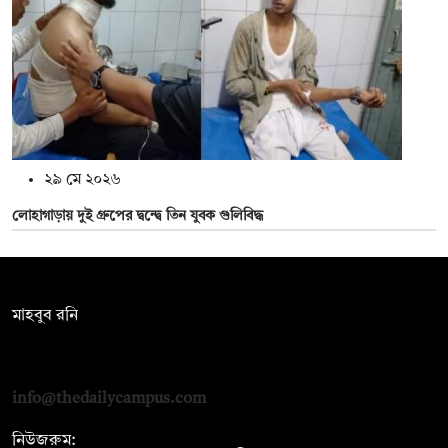
২৯ মে ২০২৬
লোহাগাড়ায় দুই গ্রুপের দ্বন্দ্বে তিন যুবক গুলিবিদ্ধ
সম্পাদক:
মাহবুব রনি
দ্য ডেইলি ক্যাম্পাস, দ্বিতীয় তলা, হাসান হোল্ডিংস, ৫২/১ নিউ ইস্কাটন
রোড, ঢাকা ১০০০
info@thedailycampus.com
নিউজরুম: