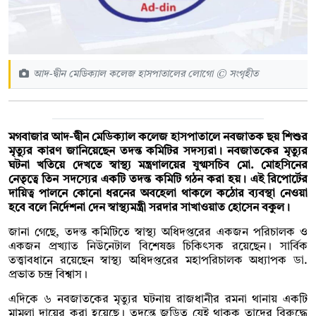
আদ-দ্বীন মেডিক্যাল কলেজ হাসপাতালের লোগো © সংগৃহীত
মগবাজার আদ-দ্বীন মেডিক্যাল কলেজ হাসপাতালে নবজাতক ছয় শিশুর
মৃত্যুর কারণ জানিয়েছেন তদন্ত কমিটির সদস্যরা। নবজাতকের মৃত্যুর
ঘটনা খতিয়ে দেখতে স্বাস্থ্য মন্ত্রণালয়ের যুগ্মসচিব মো. মোহসিনের
নেতৃত্বে তিন সদস্যের একটি তদন্ত কমিটি গঠন করা হয়। এই রিপোর্টের
দায়িত্ব পালনে কোনো ধরনের অবহেলা থাকলে কঠোর ব্যবস্থা নেওয়া
হবে বলে নির্দেশনা দেন স্বাস্থ্যমন্ত্রী সরদার সাখাওয়াত হোসেন বকুল।
জানা গেছে, তদন্ত কমিটিতে স্বাস্থ্য অধিদপ্তরের একজন পরিচালক ও
একজন প্রখ্যাত নিউনেটাল বিশেষজ্ঞ চিকিৎসক রয়েছেন। সার্বিক
তত্ত্বাবধানে রয়েছেন স্বাস্থ্য অধিদপ্তরের মহাপরিচালক অধ্যাপক ডা.
প্রভাত চন্দ্র বিশ্বাস।
এদিকে ৬ নবজাতকের মৃত্যুর ঘটনায় রাজধানীর রমনা থানায় একটি
মামলা দায়ের করা হয়েছে। তদন্তে জড়িত যেই থাকুক তাদের বিরুদ্ধে