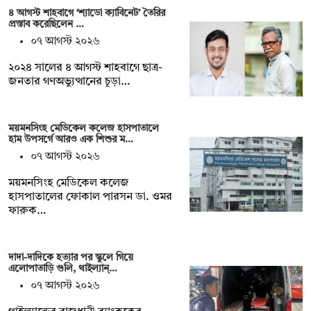
৪ আগস্ট শাহবাগে ‘শ্যাডো ক্যাবিনেট’ তৈরির
প্রস্তাব করেছিলেন …
০৭ আগস্ট ২০২৬
২০২৪ সালের ৪ আগস্ট শাহবাগে ছাত্র-
জনতার গণঅভ্যুত্থানের চূড়া…
ময়মনসিংহ মেডিকেল কলেজ হাসপাতালে
হাম উপসর্গে আরও এক শিশুর ম…
০৭ আগস্ট ২০২৬
ময়মনসিংহ মেডিকেল কলেজ
হাসপাতালের ফোকাল পারসন ডা. ওমর
ফারুক…
দাদা-দাদিকে হত্যার পর স্কুলে গিয়ে
এলোপাতাড়ি গুলি, থাইল্যান্…
০৭ আগস্ট ২০২৬