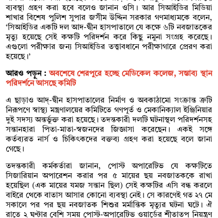
ব্যবস্থা গ্রহণ করা হবে বলেও জানান ওসি। আর সিআইডির মিডিয়া
শাখার বিশেষ পুলিশ সুপার জসীম উদ্দিন সরকার গণমাধ্যমকে বলেন,
‘সিআইডির একটি দল আদ-দ্বীন হাসপাতালে যে কক্ষে ৬টি নবজাতকের
মৃত্যু হয়েছে সেই কক্ষটি পরিদর্শন করে কিছু নমুনা সংগ্রহ করেছে।
এগুলো পরীক্ষার জন্য সিআইডির তত্ত্বাবধানে পরীক্ষাগারে প্রেরণ করা
হয়েছে।’
আরও পড়ুন :
অবশেষে শেরপুরে হচ্ছে মেডিকেল কলেজ, সম্ভাব্য স্থান
পরিদর্শনে আসছে কমিটি
এ ছাড়াও আদ্-দ্বীন হাসপাতালের নির্মাণ ও অবকাঠামো সংক্রান্ত ত্রুটি
নিরূপণে স্বাস্থ্য মন্ত্রণালয়ের কমিটিতে গণপূর্ত ও মেকানিক্যাল ইঞ্জিনিয়ার
দুই সদস্য অন্তর্ভুক্ত করা হয়েছে। তদন্তকারী দলটি ঘটনাস্থল পরিদর্শনসহ
সন্তানহারা পিতা-মাতা-স্বজনদের জিজ্ঞাসা করেছেন। একই সঙ্গে
কর্তব্যরত নার্স ও চিকিৎকদের বক্তব্য গ্রহণ করা হয়েছে বলে জানা
গেছে।
তদন্তকারী কর্মকর্তারা জানান, পোস্ট অপারেটিভ যে কক্ষটিতে
সিজারিয়ান অপারেশন করার পর ৫ মায়ের ছয় নবজাতককে রাখা
হয়েছিল (এক মায়ের যমজ সন্তান ছিল) সেই কক্ষটির এসি বন্ধ করলে
বাইরে থেকে বাতাস আসার কোনো ব্যবস্থা নেই। সে কারণেই গত ২৭ মে
সকালে পর পর ছয় নবজাতক শিশুর মর্মান্তিক মৃত্যুর ঘটনা ঘটে। ঐ
রাতে ২ ঘণ্টার বেশি সময় পোস্ট-অপারেটিভ ওয়ার্ডের শীতাতপ নিয়ন্ত্রণ