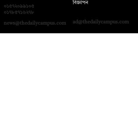
বিজ্ঞাপন
০১৫৭২০৯৯১০৫
,
০১৭১২১৩৬৫৯৩
০১৭৮৫৭১৬২৭৮
ad@thedailycampus.com
news@thedailycampus.com
আমাদের সম্পর্কে
বিজ্ঞাপন
যোগাযোগ
ক্যারিয়ার
তথ্য দিন
টেক্সট কনভার্টার
মতামত জানান
আর্কাইভ
প্রাইভেসি পলিসি
নামাজ, সেহরি, ইফতারের
শর্তাবলি
সময়
অনুসরণ করুন