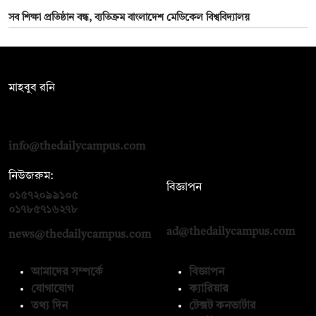
সব শিক্ষা প্রতিষ্ঠান বন্ধ, ব্যতিক্রম বাংলাদেশ মেডিকেল বিশ্ববিদ্যালয়
সম্পাদক:
মাহবুব রনি
দ্য ডেইলি ক্যাম্পাস, দ্বিতীয় তলা, হাসান হোল্ডিংস, ৫২/১ নিউ ইস্কাটন
রোড, ঢাকা ১০০০
info@thedailycampus.com
নিউজরুম:
বিজ্ঞাপন
০১৫৭২০৯৯১০৫
,
০১৭১২১৩৬৫৯৩
০১৭৮৫৭১৬২৭৮
ad@thedailycampus.com
news@thedailycampus.com
আমাদের সম্পর্কে
বিজ্ঞাপন
যোগাযোগ
ক্যারিয়ার
তথ্য দিন
টেক্সট কনভার্টার