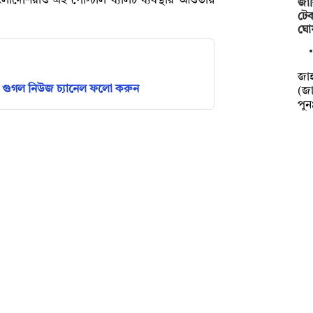
বাংলাদেশিরাও এই পোস্টাল ব্যালট ব্যবস্থার আওতায়
জাব
টেক
ঘো
‎‎জ
গুগল নিউজ চ্যানেল ফলো করুন
(জা
পু