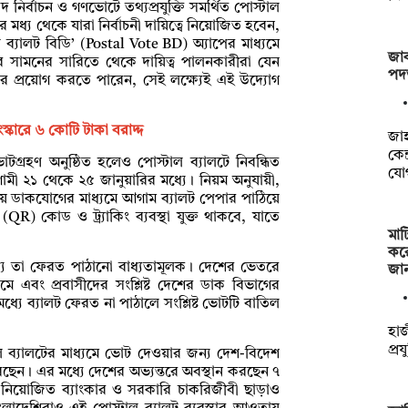
নির্বাচন ও গণভোটে তথ্যপ্রযুক্তি সমর্থিত পোস্টাল
র মধ্য থেকে যারা নির্বাচনী দায়িত্বে নিয়োজিত হবেন,
্যালট বিডি’ (Postal Vote BD) অ্যাপের মাধ্যমে
জাক
পনার সামনের সারিতে থেকে দায়িত্ব পালনকারীরা যেন
পদত
িকার প্রয়োগ করতে পারেন, সেই লক্ষ্যেই এই উদ্যোগ
 সংস্কারে ৬ কোটি টাকা বরাদ্দ
‎জা
কেন
টগ্রহণ অনুষ্ঠিত হলেও পোস্টাল ব্যালটে নিবন্ধিত
যো
মী ২১ থেকে ২৫ জানুয়ারির মধ্যে। নিয়ম অনুযায়ী,
ায় ডাকযোগের মাধ্যমে আগাম ব্যালট পেপার পাঠিয়ে
R) কোড ও ট্র্যাকিং ব্যবস্থা যুক্ত থাকবে, যাতে
মাট
কর
মধ্যে তা ফেরত পাঠানো বাধ্যতামূলক। দেশের ভেতরে
জা
ে এবং প্রবাসীদের সংশ্লিষ্ট দেশের ডাক বিভাগের
ধ্যে ব্যালট ফেরত না পাঠালে সংশ্লিষ্ট ভোটটি বাতিল
হাজ
প্র
াল ব্যালটের মাধ্যমে ভোট দেওয়ার জন্য দেশ-বিদেশ
েছেন। এর মধ্যে দেশের অভ্যন্তরে অবস্থান করছেন ৭
্বে নিয়োজিত ব্যাংকার ও সরকারি চাকরিজীবী ছাড়াও