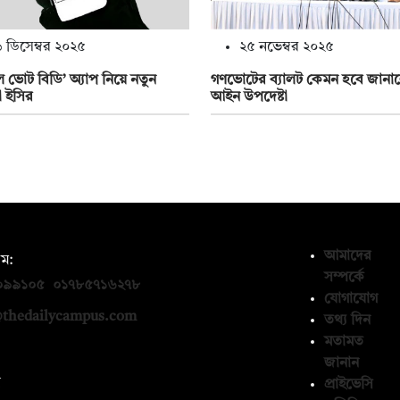
 ডিসেম্বর ২০২৫
২৫ নভেম্বর ২০২৫
ল ভোট বিডি’ অ্যাপ নিয়ে নতুন
গণভোটের ব্যালট কেমন হবে জানা
না ইসির
আইন উপদেষ্টা
আমাদের
ম:
সম্পর্কে
০৯৯১০৫
,
০১৭৮৫৭১৬২৭৮
যোগাযোগ
thedailycampus.com
তথ্য দিন
মতামত
জানান
ন
প্রাইভেসি