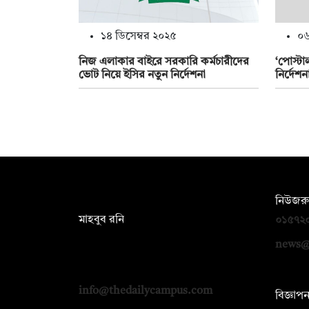
১৪ ডিসেম্বর ২০২৫
০৬
নিজ এলাকার বাইরে সরকারি কর্মচারীদের
‘পোস্টা
ভোট নিয়ে ইসির নতুন নির্দেশনা
নির্দেশ
সম্পাদক:
নিউজরু
মাহবুব রনি
০১৫৭২
দ্য ডেইলি ক্যাম্পাস, দ্বিতীয় তলা, হাসান
news@
হোল্ডিংস, ৫২/১ নিউ ইস্কাটন রোড, ঢাকা
১০০০
info@thedailycampus.com
বিজ্ঞাপ