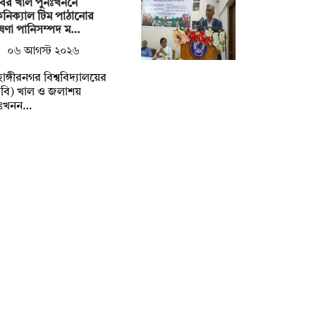
ির খাল পুনঃখননে
নিক্যাল টিম পাঠানোর
ষণা পানিসম্পদ ম…
০৬ আগস্ট ২০২৬
াহাঙ্গীরনগর বিশ্ববিদ্যালয়ের
বি) খাল ও জলাশয়
নঃখনন…