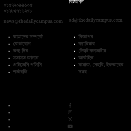
বিজ্ঞাপন
০১৫৭২০৯৯১০৫
,
০১৭১২১৩৬৫৯৩
০১৭৮৫৭১৬২৭৮
ad@thedailycampus.com
news@thedailycampus.com
আমাদের সম্পর্কে
বিজ্ঞাপন
যোগাযোগ
ক্যারিয়ার
তথ্য দিন
টেক্সট কনভার্টার
মতামত জানান
আর্কাইভ
প্রাইভেসি পলিসি
নামাজ, সেহরি, ইফতারের
শর্তাবলি
সময়
অনুসরণ করুন