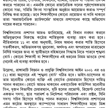
মতাদর্শের প্রচার, পোস্টার, লিফলেট, ব্যানার, প্রতীক বা পতাকা প্রদর্শন
করতে পারবেন না। এমনকি কোনো রাজনৈতিক দলের পৃষ্ঠপোষকতায়
কোনো সভা, সমিতি কিংবা সাংস্কৃতিক অনুষ্ঠান আয়োজন করাও সম্পূর্ণ
নিষিদ্ধ করা হয়েছে। তবে শিক্ষার্থীদের কোনো প্রয়োজন বা দাবি থাকলে
তারা ‘অরাজনৈতিক প্ল্যাটফর্মের’ মাধ্যমে প্রশাসনের কাছে অভিযোগ
দায়ের করতে পারবেন।
বিশ্ববিদ্যালয় প্রশাসন আরও জানিয়েছে, এই বিধান লঙ্ঘন করলে
অভিযুক্তদের বিরুদ্ধে কঠোর শাস্তিমূলক ব্যবস্থা গ্রহণ করা হবে।
নীতিমালার ১১ নং ধারা অনুযায়ী, নিয়ম অমান্য করার শাস্তি হিসেবে
সতর্কীকরণ, অভিভাবকসহ মুচলেকা, অর্থদণ্ড এবং অপরাধের মাত্রাভেদে
নির্দিষ্ট সময়ের জন্য বা স্থায়ীভাবে বহিষ্কারের সিদ্ধান্ত নিতে পারবে শৃঙ্খলা
বোর্ড। কোনো শিক্ষার্থী বা শিক্ষার্থীদের এই ধরনের নিয়ম ভাঙতে দেখা
গেলেই এই ব্যবস্থা কার্যকর হবে।
উল্লেখ্য, রাঙ্গামাটি বিজ্ঞান ও প্রযুক্তি বিশ্ববিদ্যালয় আইন ২০০১ এর ৩৪
(১) ধারা অনুসারে এই ‘শৃঙ্খলা বোর্ড’ গঠিত হবে। ভাইস-চ্যান্সেলর বা
তার মনোনীত কোনো ব্যক্তি এই বোর্ডের চেয়ারম্যান হিসেবে দায়িত্ব
পালন করবেন। বোর্ডে আরও থাকবেন একাডেমিক কাউন্সিল মনোনীত
ডিন, দুজন বিভাগীয় চেয়ারম্যান, দুটি হলের প্রভোস্ট, রিজেন্ট বোর্ডের
একজন সদস্য, ছাত্র পরামর্শ ও নির্দেশনা পরিচালক এবং প্রক্টর, যিনি
সদস্য সচিব হিসেবে দায়িত্ব পালন করবেন। বিশ্ববিদ্যালয় প্রশাসনের
এমন কঠোর অবস্থানে ক্যাম্পাসের সাধারণ শিক্ষার্থীদের মধ্যে মিশ্র