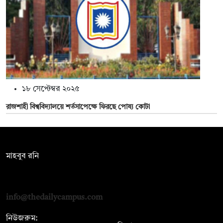
১৮ সেপ্টেম্বর ২০২৫
রাজশাহী বিশ্ববিদ্যালয়ে শর্তসাপেক্ষে ফিরছে পোষ্য কোটা
সম্পাদক:
মাহবুব রনি
দ্য ডেইলি ক্যাম্পাস, দ্বিতীয় তলা, হাসান হোল্ডিংস, ৫২/১ নিউ ইস্কাটন
রোড, ঢাকা ১০০০
info@thedailycampus.com
নিউজরুম: