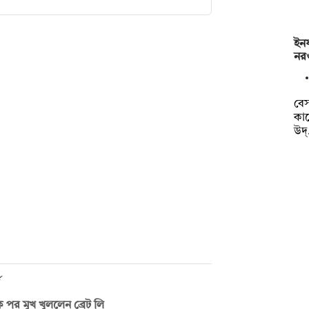
ইনফ
নর
বেস
কাছ
উদ
দশক পর মুখ খুললেন ব্রেট লি