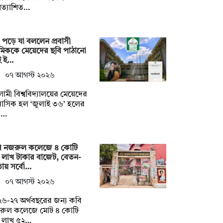
রত্যাশিত…
 পড়ে যা বললেন প্রবাসী
েমিককে মেয়েদের ছবি পাঠানো
ই ই…
০৭ আগস্ট ২০২৬
ামী বিশ্ববিদ্যালয়ের মেয়েদের
াসিক হল ‘জুলাই ৩৬’ হলের
ক…
ি নজরুল কলেজে ৪ কোটি
 লাখ টাকার বাজেট, বেতন-
ায় সর্বো…
০৭ আগস্ট ২০২৬
৬-২৭ অর্থবছরের জন্য কবি
রুল কলেজে মোট ৪ কোটি
 লাখ ৫২…