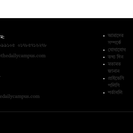
আমাদের
ম:
সম্পর্কে
০৯৯১০৫
,
০১৭৮৫৭১৬২৭৮
যোগাযোগ
thedailycampus.com
তথ্য দিন
মতামত
জানান
ন
প্রাইভেসি
পলিসি
১৩৬৫৯৩
শর্তাবলি
edailycampus.com
© কপিরাইট 2026, দ্য ডেইলি ক্যাম্পাস লিমিটেড