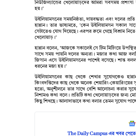
নিউজিল্যান্ডের খেলোয়াড়দের আমরা সবসময় প্রশংসা করি
হয়।'
উইলিয়ামসনের সময়নিষ্ঠতা, দায়বদ্ধতা এবং দলের প্র
হান্নান। তার ভাষ্যমতে, 'কেন উইলিয়ামসন সকাল সা
সেটাতেও যোগ দিয়েছে। এরপর রুমে গেছে বিশ্রাম নি
খেলোয়াড়।'
হান্নান বলেন, 'আজকে সকালেই সে টিম মিটিংয়ে উপস্থিত
সাথে সময় পায়নি দলের অন্যরা। মজার কথা আজ বলছি
জিসান এসে উইলিয়ামসনের পাশেই বসেছে। শান্ত বলল
ধরনের মজা হয়।'
উইলিয়ামসনের কাছ থেকে শেখার সুযোগকেও হান্না
কিংবদন্তিদের কাছ থেকে অনেক শেয়ারিং-কেয়ারিংয়ের
হতো, অনুশীলনে তার সাথে বেশি আলোচনা করার সুয
নিশামও কথা বলে। প্রতিটি কথা খেলোয়াড়দের জন্য ম
কিছু শিখছে। আলাদাভাবে কথা বলার তেমন সুযোগ পাচ্ছে 
The Daily Campus এর খবর পেতে 