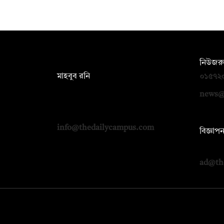
সম্পাদক:
নিউজরু
মাহবুব রনি
০১৫৭২
দ্য ডেইলি ক্যাম্পাস, দ্বিতীয় তলা, হাসান
news@
হোল্ডিংস, ৫২/১ নিউ ইস্কাটন রোড, ঢাকা
১০০০
info@thedailycampus.com
বিজ্ঞাপ
০১৭১২
ad@th