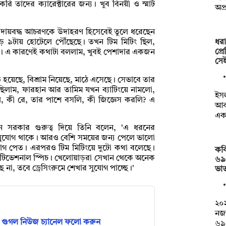
 তাদের ক্যারেক্টারের জন্য। খুব বিনয়ী ও স্মার্ট
অপ্
তি দায়বদ্ধ আচরণকে উদাহরণ হিসেবেই তুলে ধরেছেন
ধরা
ড়ে ৯টায় হোটেলে পৌঁছেছে। তখন টিম মিটিং ছিল,
প্র
তে। এ কারণেই কথাটা বললাম, খুবই পেশাদার একজন
সে
 হয়েছে, বিশ্রাম নিয়েছে, মাঠে এসেছে। সেভাবে তার
লাম, ফারহান আর তামিম যখন ব্যাটিংয়ে নামলো,
ইসল
, কী রে, তার পাশে বসলি, কী জিজ্ঞেস করলি? এ
আব
এ
ন সরকার গুরুত্ব দিয়ে তিনি বলেন, 'এ ধরনের
 সুযোগ থাকে। আরও বেশি সময়ের জন্য পেলে ভালো
োগ পেত। এরপরও টিম মিটিংয়ে দুটো কথা বলেছে।
কব
োটিভেশনাল স্পিচ। খেলোয়াড়রা সেখান থেকে অনেক
৬৯
না, তবে ড্রেসিংরুমে শেখার সুযোগ পাচ্ছে।'
ভাত
২০২
নজ
গুগল নিউজ চ্যানেল ফলো করুন
৬৯