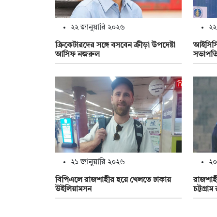
২২ জানুয়ারি ২০২৬
২২
ক্রিকেটারদের সঙ্গে বসবেন ক্রীড়া উপদেষ্টা
আইসিসির
আসিফ নজরুল
সভাপতি
২১ জানুয়ারি ২০২৬
২০
বিপিএলে রাজশাহীর হয়ে খেলতে ঢাকায়
রাজশাহ
উইলিয়ামসন
চট্টগ্রা