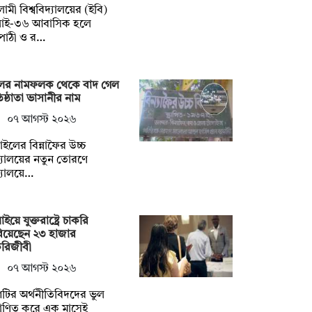
ামী বিশ্ববিদ্যালয়ের (ইবি)
লাই-৩৬ আবাসিক হলে
পাঠী ও র…
ুলের নামফলক থেকে বাদ গেল
তিষ্ঠাতা ভাসানীর নাম
০৭ আগস্ট ২০২৬
্গাইলের বিন্নাফৈর উচ্চ
্যালয়ের নতুন তোরণে
্যালয়ে…
াইয়ে যুক্তরাষ্ট্রে চাকরি
িয়েছেন ২৩ হাজার
করিজীবী
০৭ আগস্ট ২০২৬
টির অর্থনীতিবিদদের ভুল
মাণিত করে এক মাসেই