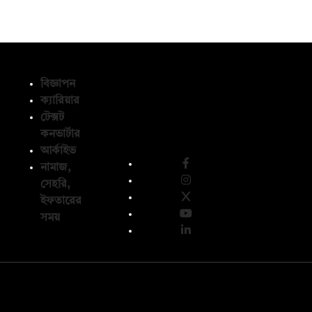
বিজ্ঞাপন
ক্যারিয়ার
টেক্সট
অনুসরণ করুন
কনভার্টার
আর্কাইভ
নামাজ,
সেহরি,
ইফতারের
সময়