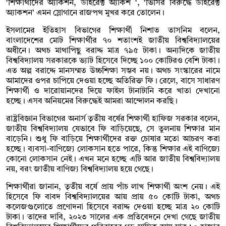
‘শিক্ষার্থীদের অ্যাকশন, ডাইরেক্ট অ্যাকশ ‘, ‘ভিসির বিরুদ্ধে ডাইরেক্ট
অ্যাকশন’ এমন স্লোগানে রাজপথ মুখর করে তোলেন।
ইসলামের ইতিহাস বিভাগের শিক্ষার্থী নিশাত তাসনিম বলেন,
বাংলাদেশের মোট শিক্ষার্থীর ৭০ শতাংশই জাতীয় বিশ্ববিদ্যালয়ের
অধীনে। অথচ মাথাপিছু বরাদ্দ মাত্র ৭৯৫ টাকা। অন্যদিকে জাতীয়
বিশ্ববিদ্যালয় সরকারকে ভ্যাট হিসেবে দিচ্ছে ১০০ কোটিরও বেশি টাকা।
এত অল্প বরাদ্দে মানসম্মত উচ্চশিক্ষা সম্ভব নয়। অথচ সংস্কারের নামে
আমাদের ওপর চাপিয়ে দেওয়া হচ্ছে অতিরিক্ত ফি। রেলে, বাসে সাধারণ
শিক্ষার্থী ও দারোয়ানদের দিয়ে ফাইল টানাটানি করে খাতা দেখানো
হচ্ছে। এসব অনিয়মের বিরুদ্ধেই আমরা আন্দোলন করছি।
রাষ্ট্রবিজ্ঞান বিভাগের অনার্স তৃতীয় বর্ষের শিক্ষার্থী হাফিজ সরকার বলেন,
জাতীয় বিশ্ববিদ্যালয় যেভাবে ফি বাড়িয়েছে, সে তুলনায় শিক্ষার মান
বাড়েনি। শুধু ফি বাড়িয়ে শিক্ষার্থীদের রক্ত চোষার মতো আচরণ করা
হচ্ছে। ব্যবসা-বাণিজ্যে লোকসান হতে পারে, কিন্তু শিক্ষার এই বাণিজ্যে
কোনো লোকসান নেই। এখন মনে হচ্ছে এটি আর জাতীয় বিশ্ববিদ্যালয়
নয়, বরং জাতীয় বাণিজ্য বিশ্ববিদ্যালয় হয়ে গেছে।
শিক্ষার্থীরা জানান, তৃতীয় বর্ষে প্রায় পাঁচ লাখ শিক্ষার্থী অংশ নেয়। এই
হিসেবে ফি বাবদ বিশ্ববিদ্যালয়ের আয় প্রায় ৫০ কোটি টাকা, অথচ
কলেজগুলোতে প্রণোদনা হিসেবে বরাদ্দ দেওয়া হচ্ছে মাত্র ২০ কোটি
টাকা। তাদের দাবি, ২০২৩ সালের এক প্রতিবেদনে দেখা গেছে জাতীয়