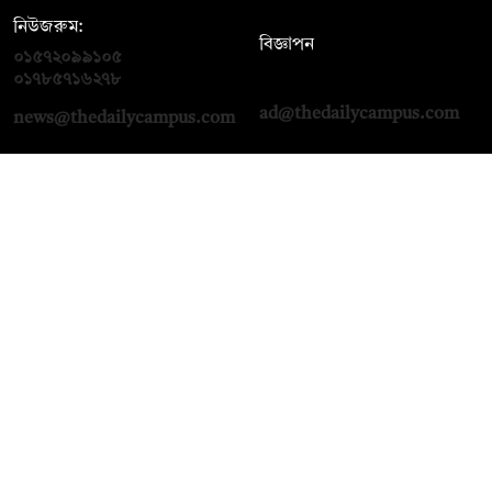
নিউজরুম:
বিজ্ঞাপন
০১৫৭২০৯৯১০৫
,
০১৭১২১৩৬৫৯৩
০১৭৮৫৭১৬২৭৮
ad@thedailycampus.com
news@thedailycampus.com
আমাদের সম্পর্কে
বিজ্ঞাপন
যোগাযোগ
ক্যারিয়ার
তথ্য দিন
টেক্সট কনভার্টার
মতামত জানান
আর্কাইভ
প্রাইভেসি পলিসি
নামাজ, সেহরি, ইফতারের
শর্তাবলি
সময়
অনুসরণ করুন