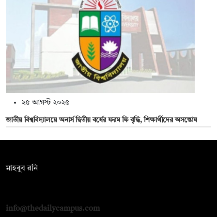
২৫ আগস্ট ২০২৫
জাতীয় বিশ্ববিদ্যালয়ে অনার্স দ্বিতীয় বর্ষের ফরম ফি বৃদ্ধি, শিক্ষার্থীদের অসন্তোষ
সম্পাদক:
মাহবুব রনি
দ্য ডেইলি ক্যাম্পাস, দ্বিতীয় তলা, হাসান হোল্ডিংস, ৫২/১ নিউ ইস্কাটন
রোড, ঢাকা ১০০০
info@thedailycampus.com