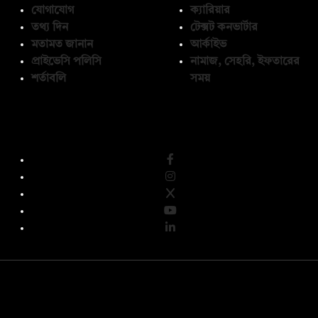
যোগাযোগ
ক্যারিয়ার
তথ্য দিন
টেক্সট কনভার্টার
মতামত জানান
আর্কাইভ
প্রাইভেসি পলিসি
নামাজ, সেহরি, ইফতারের
শর্তাবলি
সময়
অনুসরণ করুন
© কপিরাইট 2026, দ্য ডেইলি ক্যাম্পাস লিমিটেড