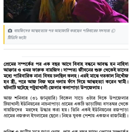
বায়জিদের আত্মহত্যার পর আহাজারি করছেন পরিবারের সদস্যরা ©
টিডিসি ফটো
প্রেমের সম্পর্কের পর এক বছর আগে বিবাহ বন্ধনে আবদ্ধ হন নাহিদা
আক্তার ও ওমর ফারুক বায়জিদ। দাম্পত্য জীবনের শুরু থেকেই তাদের
মধ্যে পারিবারিক নানা বিষয় চলছিল কলহ। এরই মাঝে গতকাল নিখোঁজ
হন স্ত্রী, পরে আজ নিজ ঘরে গলায় ফাঁস দিয়ে আত্মহত্যা করেন স্বামী।
ঘটনাটি ঘটেছে পটুয়াখালী জেলার কলাপাড়া উপজেলায়।
আজ শনিবার (৩১ জানুয়ারি) বিকেল সাড়ে ৩টার দিকে উপজেলার
টিয়াখালী ইউনিয়নের নাচনাপাড়া গ্রামের একটি ভাড়াটিয়া বসতঘর থেকে
বায়জিদের মরদেহ উদ্ধার করা হয়। তিনি একই ইউনিয়নের রজপাড়া
গ্রামের নজরুল ইসলামের ছেলে। নিহত যুবক পেশায় একজন রাজমিস্ত্রী।