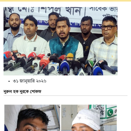
৩১ জানুয়ারি ২০২৬
নুরুল হক নুরকে শোকজ