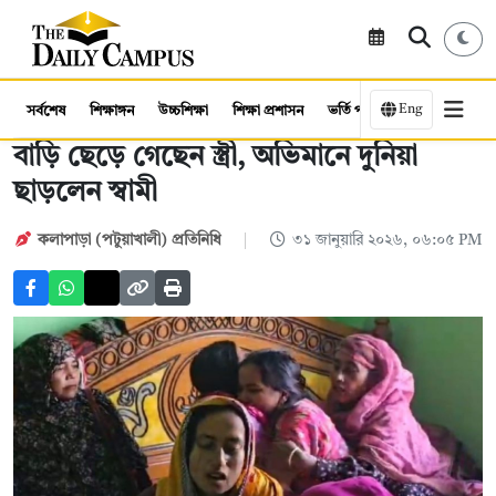
Eng
সর্বশেষ
শিক্ষাঙ্গন
উচ্চশিক্ষা
শিক্ষা প্রশাসন
ভর্তি পরীক্ষা
কর্মসংস্থান
বাড়ি ছেড়ে গেছেন স্ত্রী, অভিমানে দুনিয়া
ছাড়লেন স্বামী
কলাপাড়া (পটুয়াখালী) প্রতিনিধি
৩১ জানুয়ারি ২০২৬, ০৬:০৫ PM