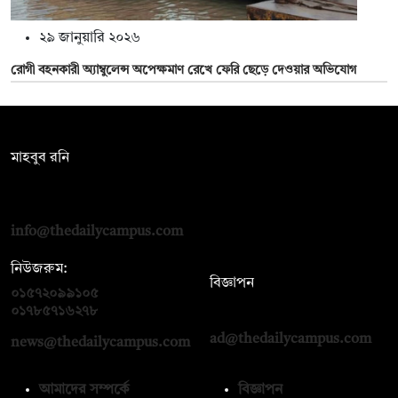
২৯ জানুয়ারি ২০২৬
রোগী বহনকারী অ্যাম্বুলেন্স অপেক্ষমাণ রেখে ফেরি ছেড়ে দেওয়ার অভিযোগ
সম্পাদক:
মাহবুব রনি
দ্য ডেইলি ক্যাম্পাস, দ্বিতীয় তলা, হাসান হোল্ডিংস, ৫২/১ নিউ ইস্কাটন
রোড, ঢাকা ১০০০
info@thedailycampus.com
নিউজরুম:
বিজ্ঞাপন
০১৫৭২০৯৯১০৫
,
০১৭১২১৩৬৫৯৩
০১৭৮৫৭১৬২৭৮
ad@thedailycampus.com
news@thedailycampus.com
আমাদের সম্পর্কে
বিজ্ঞাপন