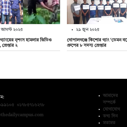
 আগস্ট ২০২৫
২৯ জুন ২০২৫
্যাংয়ের নৃশংস হামলার ভিডিও
গোপালগঞ্জে কিশোর গ্যাং ‘ডেমন ব
গ্রেপ্তার ২
গ্রুপের ৮ সদস্য গ্রেপ্তার
আমাদের
ম:
সম্পর্কে
০৯৯১০৫
,
০১৭৮৫৭১৬২৭৮
যোগাযোগ
thedailycampus.com
তথ্য দিন
মতামত