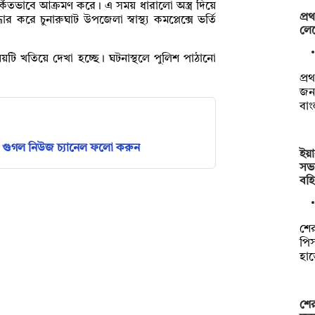
্কিতভাবে আক্রমণ করে। এ সময় ধারালো অস্ত্র দিয়ে
প্
রে চুনারুঘাট উপজেলা স্বাস্থ্য কমপ্লেক্সে ভর্তি
লেভ
য়টি খতিয়ে দেখা হচ্ছে। ঘটনাস্থলে পুলিশ পাঠানো
প্
জন
বা
গুগল নিউজ চ্যানেল ফলো করুন
ইয়
সভ
বহি
শের
পিস
হা
শের