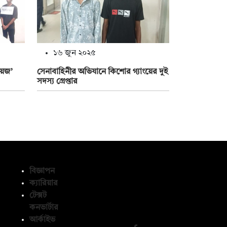
১৬ জুন ২০২৫
য়েজ’
সেনাবাহিনীর অভিযানে কিশোর গ্যাংয়ের দুই
সদস্য গ্রেপ্তার
বিজ্ঞাপন
ক্যারিয়ার
টেক্সট
অনুসরণ করুন
কনভার্টার
আর্কাইভ