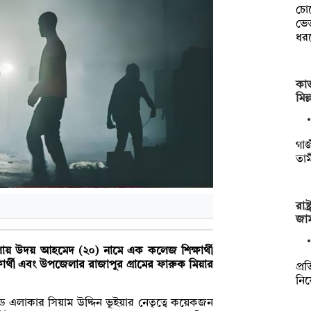
চো
ভেত
ধর
কাভ
মিল
গাজ
তাম
রাষ
জা
মলায় উদয় আহমেদ (২০) নামে এক কলেজ শিক্ষার্থী
র্থী এবং উপজেলার রাজাপুর গ্রামের ফারুক মিয়ার
প্রত
নিয়
 এলাকার সিয়াম উদ্দিন ভূইয়ার নেতৃত্বে কয়েকজন