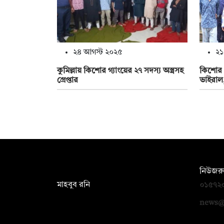
২৪ আগস্ট ২০২৫
২১
কুমিল্লায় কিশোর গ্যাংয়ের ২৭ সদস্য অস্ত্রসহ
কিশোর গ
গ্রেপ্তার
ভাইরাল, 
সম্পাদক:
নিউজরু
মাহবুব রনি
০১৫৭২
দ্য ডেইলি ক্যাম্পাস, দ্বিতীয় তলা, হাসান
news@
হোল্ডিংস, ৫২/১ নিউ ইস্কাটন রোড, ঢাকা
১০০০