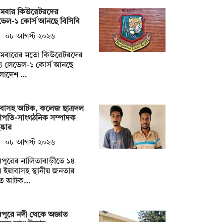
রথমবার কিউরেটরদের
েল-১ কোর্স আনছে বিসিবি
০৮ আগস্ট ২০২৬
রথমবারের মতো কিউরেটরদের
্য লেভেল-১ কোর্স আনছে
ংলাদেশ …
াবাসহ আটক, কলেজ ছাত্রদল
াপতি-সাংগঠনিক সম্পাদক
ষ্কার
০৮ আগস্ট ২০২৬
পুরের নালিতাবাড়ীতে ১৪
 ইয়াবাসহ স্থানীয় জনতার
তে আটক…
পুরে নদী থেকে অজ্ঞাত