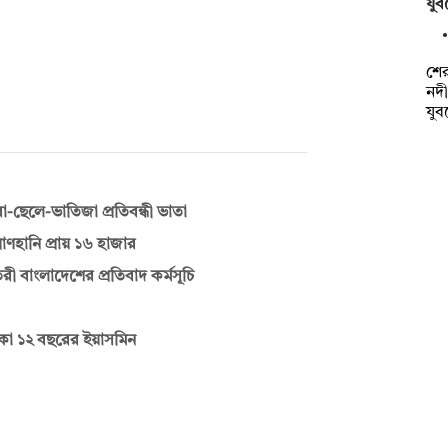
যুব
শে
নদী
যু
-ছেলে-ভাতিজা প্রতিবন্ধী ভাতা
াণহানি প্রায় ১৬ হাজার
ী বাংলাদেশের প্রতিবাদ কর্মসূচি
আটকা ১২ বছরের ইয়াসমিন