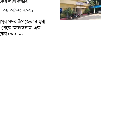
কের লাশ উদ্ধার
০৮ আগস্ট ২০২৬
রপুর সদর উপজেলার মৃগী
 থেকে অজ্ঞাতনামা এক
বকের (৩০–৩…