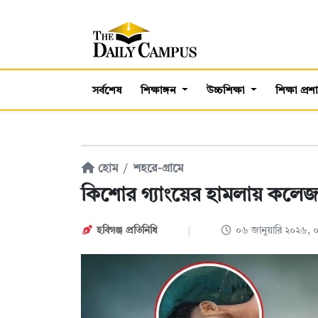
সর্বশেষ
শিক্ষাঙ্গন
উচ্চশিক্ষা
শিক্ষা প্র
হোম
শহরে-গ্রামে
কিশোর গ্যাংয়ের হামলায় কলেজ 
হবিগঞ্জ প্রতিনিধি
০৬ জানুয়ারি ২০২৬,