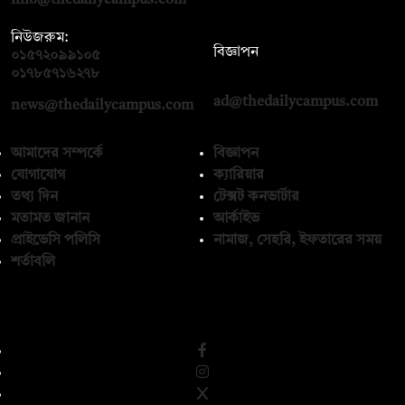
নিউজরুম:
বিজ্ঞাপন
০১৫৭২০৯৯১০৫
,
০১৭১২১৩৬৫৯৩
০১৭৮৫৭১৬২৭৮
ad@thedailycampus.com
news@thedailycampus.com
আমাদের সম্পর্কে
বিজ্ঞাপন
যোগাযোগ
ক্যারিয়ার
তথ্য দিন
টেক্সট কনভার্টার
মতামত জানান
আর্কাইভ
প্রাইভেসি পলিসি
নামাজ, সেহরি, ইফতারের সময়
শর্তাবলি
অনুসরণ করুন