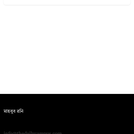
সম্পাদক:
মাহবুব রনি
দ্য ডেইলি ক্যাম্পাস, দ্বিতীয় তলা, হাসান হোল্ডিংস, ৫২/১ নিউ ইস্কাটন
রোড, ঢাকা ১০০০
info@thedailycampus.com