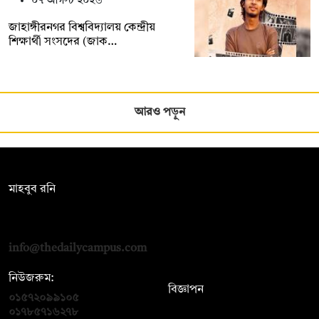
০৭ আগস্ট ২০২৬
জাহাঙ্গীরনগর বিশ্ববিদ্যালয় কেন্দ্রীয়
শিক্ষার্থী সংসদের (জাক…
আরও পড়ুন
সম্পাদক:
মাহবুব রনি
দ্য ডেইলি ক্যাম্পাস, দ্বিতীয় তলা, হাসান হোল্ডিংস, ৫২/১ নিউ ইস্কাটন
রোড, ঢাকা ১০০০
info@thedailycampus.com
নিউজরুম:
বিজ্ঞাপন
০১৫৭২০৯৯১০৫
,
০১৭১২১৩৬৫৯৩
০১৭৮৫৭১৬২৭৮