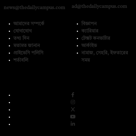
ad@thedailycampus.com
news@thedailycampus.com
আমাদের সম্পর্কে
বিজ্ঞাপন
যোগাযোগ
ক্যারিয়ার
তথ্য দিন
টেক্সট কনভার্টার
মতামত জানান
আর্কাইভ
প্রাইভেসি পলিসি
নামাজ, সেহরি, ইফতারের
শর্তাবলি
সময়
অনুসরণ করুন