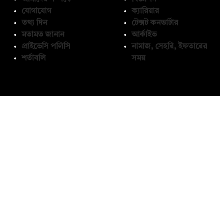
যোগাযোগ
ক্যারিয়ার
তথ্য দিন
টেক্সট কনভার্টার
মতামত জানান
আর্কাইভ
প্রাইভেসি পলিসি
নামাজ, সেহরি, ইফতারের
শর্তাবলি
সময়
অনুসরণ করুন
© কপিরাইট 2026, দ্য ডেইলি ক্যাম্পাস লিমিটেড