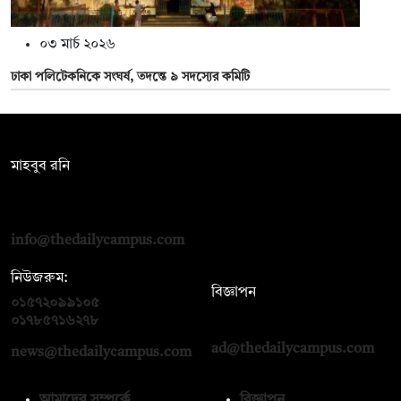
০৩ মার্চ ২০২৬
ঢাকা পলিটেকনিকে সংঘর্ষ, তদন্তে ৯ সদস্যের কমিটি
সম্পাদক:
মাহবুব রনি
দ্য ডেইলি ক্যাম্পাস, দ্বিতীয় তলা, হাসান হোল্ডিংস, ৫২/১ নিউ ইস্কাটন
রোড, ঢাকা ১০০০
info@thedailycampus.com
নিউজরুম:
বিজ্ঞাপন
০১৫৭২০৯৯১০৫
,
০১৭১২১৩৬৫৯৩
০১৭৮৫৭১৬২৭৮
ad@thedailycampus.com
news@thedailycampus.com
আমাদের সম্পর্কে
বিজ্ঞাপন