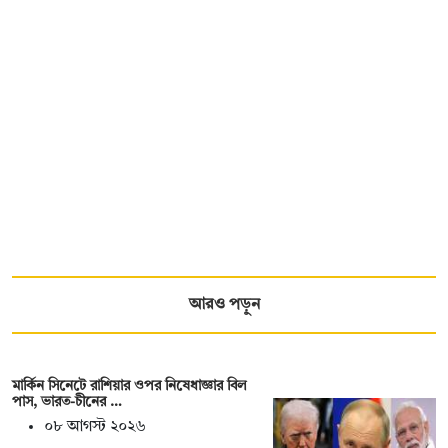
আরও পড়ুন
মার্কিন সিনেটে রাশিয়ার ওপর নিষেধাজ্ঞার বিল
পাস, ভারত-চীনের …
০৮ আগস্ট ২০২৬