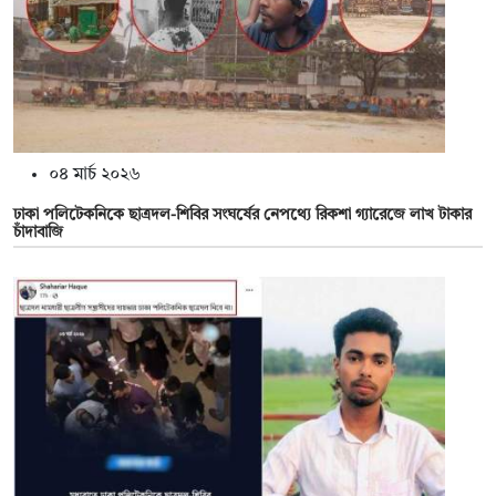
০৪ মার্চ ২০২৬
ঢাকা পলিটেকনিকে ছাত্রদল-শিবির সংঘর্ষের নেপথ্যে রিকশা গ্যারেজে লাখ টাকার
চাঁদাবাজি