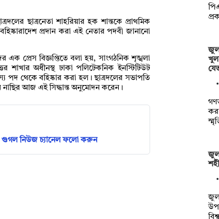
পিএ
প্র
্রদলের ছাত্রনেতা শাহরিয়ার হক শান্তকে প্রাথমিক
 বহিষ্কারাদেশ প্রদান করা এই নেতার পদবী জানানো
জুল
ের এক প্রেস বিজ্ঞপ্তিতে বলা হয়, সাংগঠনিক শৃঙ্খলা
খুল
 উত্তর শাখার অধীনস্থ ঢাকা পলিটেকনিক ইনস্টিটিউট
যে
দস্য পদ থেকে বহিষ্কার করা হল। ছাত্রদলের সভাপতি
ন নাছির আজ এই সিদ্ধান্ত অনুমোদন করেন।
গণভ
করছ
স্ম
গুগল নিউজ চ্যানেল ফলো করুন
জুল
শহী
জুল
উপল
বিশ