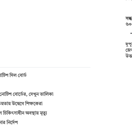
সন্
৬০
দুপ
জেল
উত্
নোটিশ দিল বোর্ড
 নোটিশ বোর্ডের, দেখুন তালিকা
য়তায় উদ্বেগে শিক্ষকেরা
চিকিৎসাধীন অবস্থায় মৃত্যু
োর নির্দেশ