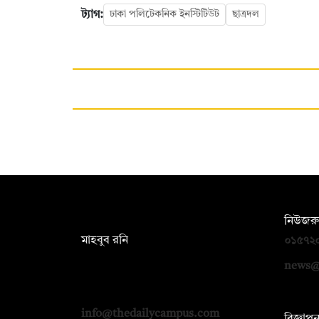
ট্যাগ:
ঢাকা পলিটেকনিক ইনস্টিটিউট
ছাত্রদল
সম্পাদক:
নিউজরু
মাহবুব রনি
০১৫৭২
দ্য ডেইলি ক্যাম্পাস, দ্বিতীয় তলা, হাসান
news@
হোল্ডিংস, ৫২/১ নিউ ইস্কাটন রোড, ঢাকা
১০০০
info@thedailycampus.com