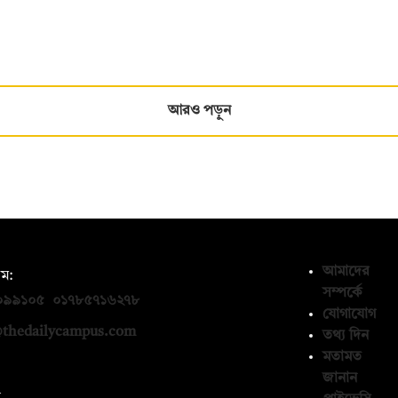
আরও পড়ুন
আমাদের
ম:
সম্পর্কে
০৯৯১০৫
,
০১৭৮৫৭১৬২৭৮
যোগাযোগ
thedailycampus.com
তথ্য দিন
মতামত
জানান