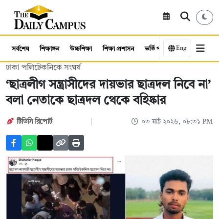
Eng
সর্বশেষ
শিক্ষাঙ্গন
উচ্চশিক্ষা
শিক্ষা প্রশাসন
ভর্তি পরীক্ষা
কর্মসংস্থান
ঢাকা পলিটেকনিকে সংঘর্ষ
‘ছাত্রলীগ সন্ত্রাসীদের দায়ভার ছাত্রদল নিবে না’
বলা নেতাকে ছাত্রদল থেকে বহিষ্কার
টিডিসি রিপোর্ট
০৩ মার্চ ২০২৬, ০৮:৩১ PM