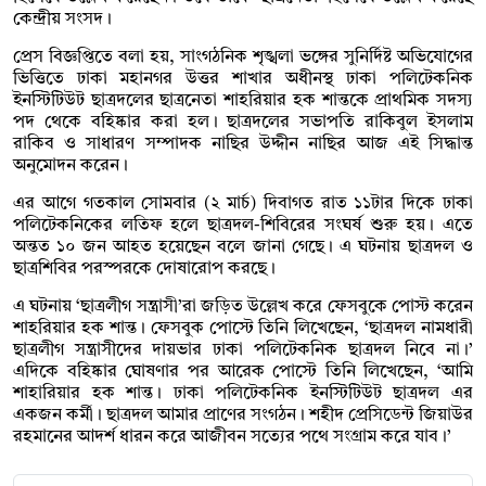
কেন্দ্রীয় সংসদ।
প্রেস বিজ্ঞপ্তিতে বলা হয়, সাংগঠনিক শৃঙ্খলা ভঙ্গের সুনির্দিষ্ট অভিযোগের
ভিত্তিতে ঢাকা মহানগর উত্তর শাখার অধীনস্থ ঢাকা পলিটেকনিক
ইনস্টিটিউট ছাত্রদলের ছাত্রনেতা শাহরিয়ার হক শান্তকে প্রাথমিক সদস্য
পদ থেকে বহিষ্কার করা হল। ছাত্রদলের সভাপতি রাকিবুল ইসলাম
রাকিব ও সাধারণ সম্পাদক নাছির উদ্দীন নাছির আজ এই সিদ্ধান্ত
অনুমোদন করেন।
এর আগে গতকাল সোমবার (২ মার্চ) দিবাগত রাত ১১টার দিকে ঢাকা
পলিটেকনিকের লতিফ হলে ছাত্রদল-শিবিরের সংঘর্ষ শুরু হয়। এতে
অন্তত ১০ জন আহত হয়েছেন বলে জানা গেছে। এ ঘটনায় ছাত্রদল ও
ছাত্রশিবির পরস্পরকে দোষারোপ করছে।
এ ঘটনায় ‘ছাত্রলীগ সন্ত্রাসী’রা জড়িত উল্লেখ করে ফেসবুকে পোস্ট করেন
শাহরিয়ার হক শান্ত। ফেসবুক পোস্টে তিনি লিখেছেন, ‘ছাত্রদল নামধারী
ছাত্রলীগ সন্ত্রাসীদের দায়ভার ঢাকা পলিটেকনিক ছাত্রদল নিবে না।’
এদিকে বহিষ্কার ঘোষণার পর আরেক পোস্টে তিনি লিখেছেন, ‘আমি
শাহারিয়ার হক শান্ত। ঢাকা পলিটেকনিক ইনস্টিটিউট ছাত্রদল এর
একজন কর্মী। ছাত্রদল আমার প্রাণের সংগঠন। শহীদ প্রেসিডেন্ট জিয়াউর
রহমানের আদর্শ ধারন করে আজীবন সত্যের পথে সংগ্রাম করে যাব।’