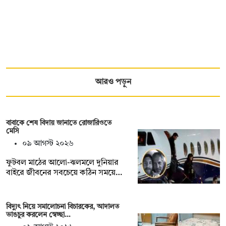
আরও পড়ুন
বাবাকে শেষ বিদায় জানাতে রোজারিওতে
মেসি
০৯ আগস্ট ২০২৬
ফুটবল মাঠের আলো-ঝলমলে দুনিয়ার
বাইরে জীবনের সবচেয়ে কঠিন সময়ে…
বিদ্যুৎ নিয়ে সমালোচনা বিচারকের, আদালত
ভাঙচুর করলেন স্বেচ্ছা…