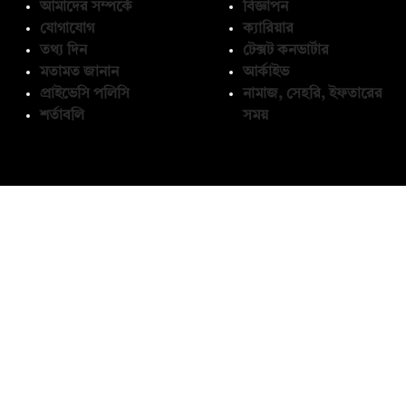
আমাদের সম্পর্কে
বিজ্ঞাপন
যোগাযোগ
ক্যারিয়ার
তথ্য দিন
টেক্সট কনভার্টার
মতামত জানান
আর্কাইভ
প্রাইভেসি পলিসি
নামাজ, সেহরি, ইফতারের
শর্তাবলি
সময়
অনুসরণ করুন
© কপিরাইট 2026, দ্য ডেইলি ক্যাম্পাস লিমিটেড