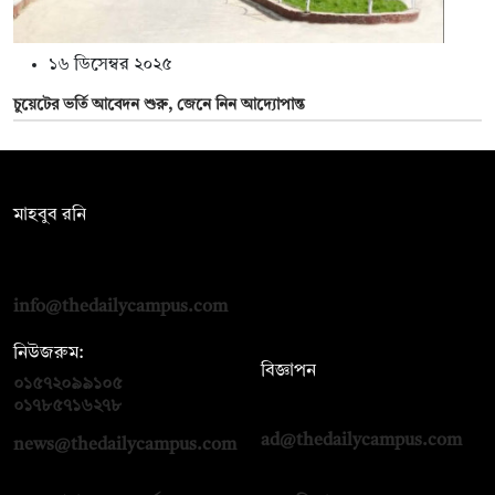
১৬ ডিসেম্বর ২০২৫
চুয়েটের ভর্তি আবেদন শুরু, জেনে নিন আদ্যোপান্ত
সম্পাদক:
মাহবুব রনি
দ্য ডেইলি ক্যাম্পাস, দ্বিতীয় তলা, হাসান হোল্ডিংস, ৫২/১ নিউ ইস্কাটন
রোড, ঢাকা ১০০০
info@thedailycampus.com
নিউজরুম:
বিজ্ঞাপন
০১৫৭২০৯৯১০৫
,
০১৭১২১৩৬৫৯৩
০১৭৮৫৭১৬২৭৮
ad@thedailycampus.com
news@thedailycampus.com