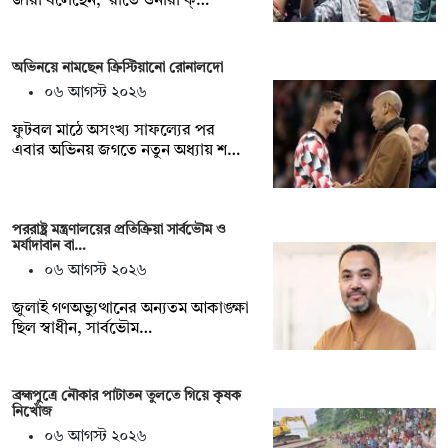
জারা বলেছেন, ‘রাতে ওনারা ক্…
অভিনয়ে নামছেন ক্রিস্টিয়ানো রোনালদো
০৬ আগস্ট ২০২৬
ফুটবল মাঠে অসংখ্য সাফল্যের পর
এবার অভিনয় জগতে নতুন অধ্যায় শ…
পররাষ্ট্র মন্ত্রণালয়ের প্রতিক্রিয়া সার্বভৌম ও
মর্যাদাবান বা…
০৬ আগস্ট ২০২৬
জুলাই গণঅভ্যুত্থানের অন্যতম আকাঙ্ক্ষা
ছিল স্বাধীন, সার্বভৌম…
ব্রহ্মপুত্রে নৌকার পাটাতন তুলতে গিয়ে কৃষক
নিখোঁজ
০৬ আগস্ট ২০২৬