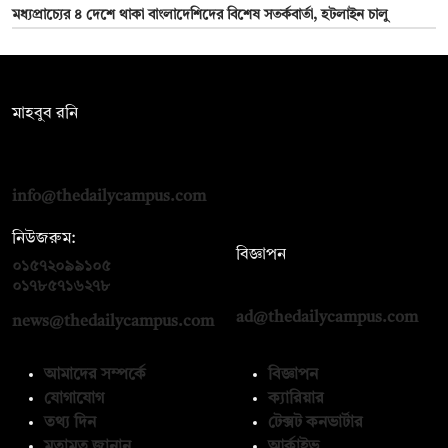
মধ্যপ্রাচ্যের ৪ দেশে থাকা বাংলাদেশিদের বিশেষ সতর্কবার্তা, হটলাইন চালু
সম্পাদক:
মাহবুব রনি
দ্য ডেইলি ক্যাম্পাস, দ্বিতীয় তলা, হাসান হোল্ডিংস, ৫২/১ নিউ ইস্কাটন
রোড, ঢাকা ১০০০
info@thedailycampus.com
নিউজরুম:
বিজ্ঞাপন
০১৫৭২০৯৯১০৫
,
০১৭১২১৩৬৫৯৩
০১৭৮৫৭১৬২৭৮
ad@thedailycampus.com
news@thedailycampus.com
আমাদের সম্পর্কে
বিজ্ঞাপন
যোগাযোগ
ক্যারিয়ার
তথ্য দিন
টেক্সট কনভার্টার
মতামত জানান
আর্কাইভ