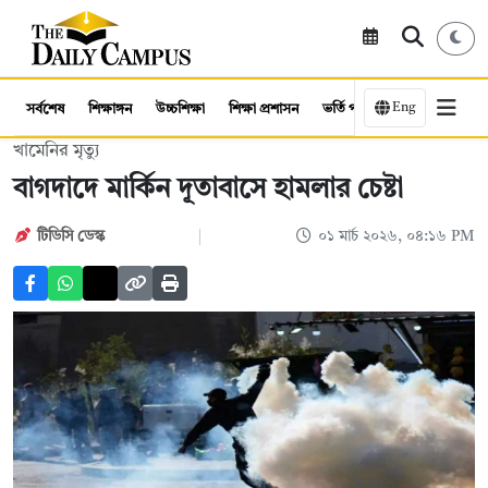
Eng
সর্বশেষ
শিক্ষাঙ্গন
উচ্চশিক্ষা
শিক্ষা প্রশাসন
ভর্তি পরীক্ষা
কর্মসংস্থান
খামেনির মৃত্যু
বাগদাদে মার্কিন দূতাবাসে হামলার চেষ্টা
টিডিসি ডেস্ক
০১ মার্চ ২০২৬, ০৪:১৬ PM