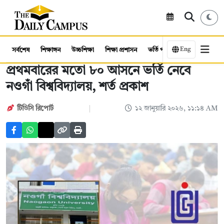
Eng
সর্বশেষ
শিক্ষাঙ্গন
উচ্চশিক্ষা
শিক্ষা প্রশাসন
ভর্তি পরীক্ষা
কর্মসংস্থান
প্রথমবারের মতো ৮০ আসনে ভর্তি নেবে
নওগাঁ বিশ্ববিদ্যালয়, শর্ত প্রকাশ
টিডিসি রিপোর্ট
১২ জানুয়ারি ২০২৬, ১১:১৪ AM