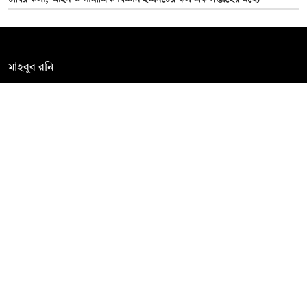
সম্পাদক:
মাহবুব রনি
দ্য ডেইলি ক্যাম্পাস, দ্বিতীয় তলা, হাসান হোল্ডিংস, ৫২/১ নিউ ইস্কাটন
রোড, ঢাকা ১০০০
info@thedailycampus.com
নিউজরুম:
বিজ্ঞাপন
০১৫৭২০৯৯১০৫
,
০১৭১২১৩৬৫৯৩
০১৭৮৫৭১৬২৭৮
ad@thedailycampus.com
news@thedailycampus.com
আমাদের সম্পর্কে
বিজ্ঞাপন
যোগাযোগ
ক্যারিয়ার
তথ্য দিন
টেক্সট কনভার্টার
মতামত জানান
আর্কাইভ