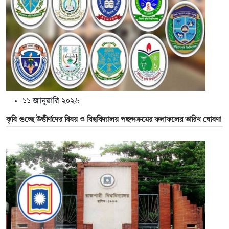
১১ জানুয়ারি ২০২৬
কৃষি গুচ্ছে উত্তীর্ণদের বিষয় ও বিশ্ববিদ্যালয় পছন্দক্রমের ফলাফলের তারিখ ঘোষণা