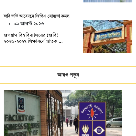
জবি ভর্তি আবেদনে জিপিএ যোগ্যতা কমল
০৯ আগস্ট ২০২৬
জগন্নাথ বিশ্ববিদ্যালয়ের (জবি)
২০২৬-২০২৭ শিক্ষাবর্ষে স্নাতক …
আরও পড়ুন