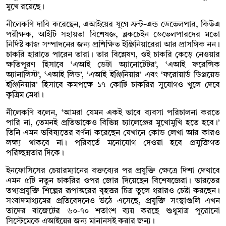
মুখে রয়েছে।
নীলেকণি দাবি করেছেন, এআইয়ের যুগে ফ্রন্ট-এন্ড ডেভেলপার, কিউএ
পরীক্ষক, আইটি সহায়তা বিশেষজ্ঞ, ব্লকচেইন ডেভেলপারদের মতো
নির্দিষ্ট কাজ সম্পাদনের জন্য প্রশিক্ষিত ইঞ্জিনিয়ারেরা আর প্রাসঙ্গিক নন।
চাকরি হারাতে পারেন তারা। তার বিশ্লেষণ, ওই চাকরি কে়ড়ে নেওয়ার
ক্ষতিপূরণ হিসাবে ‘এআই ডেটা অ্যানোটেটর’, ‘এআই ফরেন্সিক
অ্যানালিস্ট’, ‘এআই লিড’, ‘এআই ইঞ্জিনিয়ার’ এবং ‘ফরোয়ার্ড ডিপ্লয়েড
ইঞ্জিনিয়ার’ হিসাবে কমপক্ষে ১৭ কোটি চাকরির সুযোগও খুলে দেবে
কৃত্রিম মেধা।
নীলেকণি বলেন, ‘আমরা যেমন একই ভাবে ব্যবসা পরিচালনা করতে
পারি না, তেমনই প্রতিভাকেও বিভিন্ন চ্যালেঞ্জের মুখোমুখি হতে হবে।’
তিনি এমন ভবিষ্যতের বর্ণনা করেছেন যেখানে কোড লেখা আর কারও
লক্ষ্য থাকবে না। পরিবর্তে মনোযোগ দেওয়া হবে প্রযুক্তিগত
পরিচ্ছন্নতার দিকে।
ইনফোসিসের চেয়ারম্যানের বক্তব্যের পর প্রযুক্তি ক্ষেত্রে দিশা দেখাবে
এমন ৫টি নতুন চাকরির ওপর জোর দিয়েছেন বিশেষজ্ঞেরা। ভারতের
তথ্যপ্রযুক্তি শিল্পের রূপান্তরের বৃহত্তর চিত্র তুলে ধরারও চেষ্টা করছেন।
সংবাদমাধ্যমের প্রতিবেদনেও উঠে এসেছে, প্রযুক্তি সংস্থাগুলি এখন
তাদের বাজেটের ৬০-৭০ শতাংশ ব্যয় করছে শুধুমাত্র পুরোনো
সিস্টেমেকে এআইয়ের জন্য মানানসই করার জন্য।