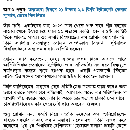
আরও পড়ুন:
মাতৃভাষা দিবসে ২১ টাকায় ২.১ জিবি ইন্টারনেট কেনার
সুযোগ, জেনে নিন নিয়ম
তাঁর দাবি, এআইয়ের জন্য ২০২৭ সাল থেকে শুরু করে পাঁচ বছরের
বাজার থেকে উধাও হয়ে যাবে ৯৯ শতাংশ চাকরি। কেবল ৫টি চাকরিই
টিকে থাকতে পারে। ওই এআই বিশেষজ্ঞের নাম রোমান ইয়াম্পোলস্কি।
তিনি লাটভীয় বংশোদ্ভূত রোমান কম্পিউটার বিজ্ঞানী। লুইসভিল
বিশ্ববিদ্যালয়ে অধ্যাপনার কাজও তিনি করেন।
রোমান দাবি করেছেন, ২০২৭ সালের প্রথম দিকে আসতে পারে
আর্টিফিশিয়াল জেনারেল ইন্টেলিজেন্স বা এজিআই। এর ফলে বিশ্বজুড়ে
কর্মসংস্থান কমতে পারে ব্যাপক হারে। একটি পডকাস্টে স্টিভেন
বার্টলেটের সঙ্গে কথোপকথনের সময় ওই দাবি করেছেন রোমান।
তিনি জানিয়েছেন, মানুষের চেয়ে প্রতিটি মেধা সংক্রান্ত কাজ আরও ভাল
ভাবে করতে সক্ষম হবে এজিআই। রোমানের মতে, এর পরিণতিস্বরূপ
আগামী পাঁচ বছরের মধ্যে বাজার থেকে ৯৯ শতাংশ চাকরি চলে যাবে।
চাকরিজীবীদের চাকরি খেয়ে সেই কাজ করবে এজিআই।
শুধু রোমান নন, এআই নিয়ে সম্প্রতি উদ্বেগের কথা শুনিয়েছিলেন
মাইক্রোসফ্‌টের এআই প্রধান মুস্তাফা সুলেমানও। তিনি সতর্ক করে
বলেছেন, খুব খুব শিগগিরই বেশিরভাগ ‘হোয়াইট কলার’ চাকরি কেড়ে