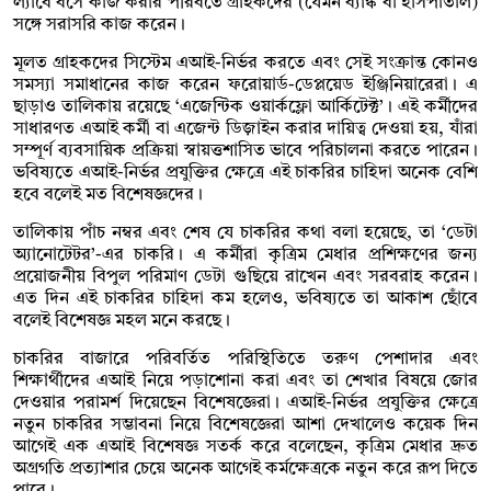
ল্যাবে বসে কাজ করার পরিবর্তে গ্রাহকদের (যেমন ব্যাঙ্ক বা হাসপাতাল)
সঙ্গে সরাসরি কাজ করেন।
মূলত গ্রাহকদের সিস্টেম এআই-নির্ভর করতে এবং সেই সংক্রান্ত কোনও
সমস্যা সমাধানের কাজ করেন ফরোয়ার্ড-ডেপ্লয়েড ইঞ্জিনিয়ারেরা। এ
ছাড়াও তালিকায় রয়েছে ‘এজেন্টিক ওয়ার্কফ্লো আর্কিটেক্ট’। এই কর্মীদের
সাধারণত এআই কর্মী বা এজেন্ট ডিজ়াইন করার দায়িত্ব দেওয়া হয়, যাঁরা
সম্পূর্ণ ব্যবসায়িক প্রক্রিয়া স্বায়ত্তশাসিত ভাবে পরিচালনা করতে পারেন।
ভবিষ্যতে এআই-নির্ভর প্রযুক্তির ক্ষেত্রে এই চাকরির চাহিদা অনেক বেশি
হবে বলেই মত বিশেষজ্ঞদের।
তালিকায় পাঁচ নম্বর এবং শেষ যে চাকরির কথা বলা হয়েছে, তা ‘ডেটা
অ্যানোটেটর’-এর চাকরি। এ কর্মীরা কৃত্রিম মেধার প্রশিক্ষণের জন্য
প্রয়োজনীয় বিপুল পরিমাণ ডেটা গুছিয়ে রাখেন এবং সরবরাহ করেন।
এত দিন এই চাকরির চাহিদা কম হলেও, ভবিষ্যতে তা আকাশ ছোঁবে
বলেই বিশেষজ্ঞ মহল মনে করছে।
চাকরির বাজারে পরিবর্তিত পরিস্থিতিতে তরুণ পেশাদার এবং
শিক্ষার্থীদের এআই নিয়ে পড়াশোনা করা এবং তা শেখার বিষয়ে জোর
দেওয়ার পরামর্শ দিয়েছেন বিশেষজ্ঞেরা। এআই-নির্ভর প্রযুক্তির ক্ষেত্রে
নতুন চাকরির সম্ভাবনা নিয়ে বিশেষজ্ঞেরা আশা দেখালেও কয়েক দিন
আগেই এক এআই বিশেষজ্ঞ সতর্ক করে বলেছেন, কৃত্রিম মেধার দ্রুত
অগ্রগতি প্রত্যাশার চেয়ে অনেক আগেই কর্মক্ষেত্রকে নতুন করে রূপ দিতে
পারে।