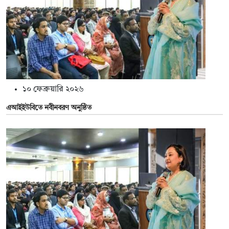
১০ ফেব্রুয়ারি ২০২৬
এআইইউবিতে নবীনবরণ অনুষ্ঠিত