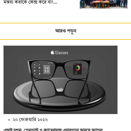
মন্তব্য করাকে কেন্দ্র করে বাং…
আরও পড়ুন
২০ ফেব্রুয়ারি ২০২৬
এআই চশমা, পেনড্যান্ট ও ক্যামেরাযুক্ত এয়ারপডস আনছে অ্যাপল