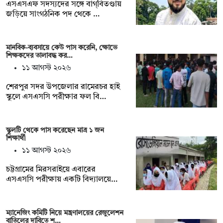
এসএসএফ সদস্যদের সঙ্গে বাগ্‌বিতণ্ডায়
জড়িয়ে সাংগঠনিক পদ থেকে …
মানবিক-ব্যবসায়ে কেউ পাস করেনি, ক্ষোভে
শিক্ষকদের তালাবদ্ধ কর…
১১ আগস্ট ২০২৬
শেরপুর সদর উপজেলার রামেরচর হাই
স্কুলে এসএসসি পরীক্ষার ফল বি…
স্কুলটি থেকে পাস করেছেন মাত্র ১ জন
শিক্ষার্থী
১১ আগস্ট ২০২৬
চট্টগ্রামের মিরসরাইয়ে এবারের
এসএসসি পরীক্ষায় একটি বিদ্যালয়ে…
ম্যানেজিং কমিটি নিয়ে মন্ত্রণালয়ের রেজুলেশন
বাতিলের দাবিতে শ…