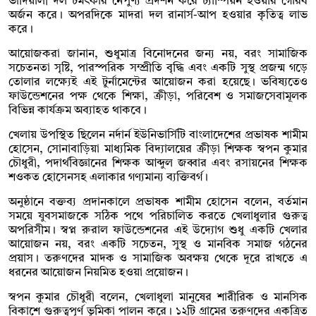
ভাদিয়ালী দল চমৎকার নৈপুণ্য প্রদর্শন করে চ্যাম্পিয়ন হওয়ার গৌরব
অর্জন করে। অপরদিকে মাদরা দল রানার্স-আপ হওয়ার কৃতিত্ব লাভ
করে।
আয়োজকরা জানান, শুধুমাত্র বিনোদনের জন্য নয়, বরং সামাজিক
সচেতনতা সৃষ্টি, পারস্পরিক সম্প্রীতি বৃদ্ধি এবং একটি সুস্থ প্রজন্ম গড়ে
তোলার লক্ষ্যেই এই টুর্নামেন্টের আয়োজন করা হয়েছে। ভবিষ্যতেও
ফাউন্ডেশনের পক্ষ থেকে শিক্ষা, ক্রীড়া, পরিবেশ ও সমাজসেবামূলক
বিভিন্ন কার্যক্রম অব্যাহত থাকবে।
খেলায় উপস্থিত ছিলেন নর্দার্ন ইউনিভার্সিটি বাংলাদেশের প্রভাষক শামীম
হোসেন, সোনাবাড়িয়া মাধ্যমিক বিদ্যালয়ের ক্রীড়া শিক্ষক স্বপন কুমার
চৌধুরী, পদার্থবিজ্ঞানের শিক্ষক আব্দুল জব্বার এবং রসায়নের শিক্ষক
শওকত হোসেনসহ এলাকার গণ্যমান্য ব্যক্তিবর্গ।
অনুষ্ঠানে বক্তব্য প্রদানকালে প্রভাষক শামীম হোসেন বলেন, বর্তমান
সময়ে যুবসমাজকে সঠিক পথে পরিচালিত করতে খেলাধুলার গুরুত্ব
অপরিসীম। স্বপ্ন রুরাল ফাউন্ডেশনের এই উদ্যোগ শুধু একটি খেলার
আয়োজন নয়, বরং একটি সচেতন, সুস্থ ও মানবিক সমাজ গঠনের
প্রয়াস। তরুণদের মাদক ও সামাজিক অবক্ষয় থেকে দূরে রাখতে এ
ধরনের আয়োজন নিয়মিত হওয়া প্রয়োজন।
স্বপন কুমার চৌধুরী বলেন, খেলাধুলা মানুষের শারীরিক ও মানসিক
বিকাশে গুরুত্বপূর্ণ ভূমিকা পালন করে। ১২টি গ্রামের তরুণদের একত্রিত