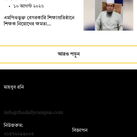
১০ আগস্ট ২০২৬
এমপিওভুক্ত বেসরকারি শিক্ষাপ্রতিষ্ঠানে
শিক্ষক নিয়োগের ক্ষমতা…
আরও পড়ুন
সম্পাদক:
মাহবুব রনি
দ্য ডেইলি ক্যাম্পাস, দ্বিতীয় তলা, হাসান হোল্ডিংস, ৫২/১ নিউ ইস্কাটন
রোড, ঢাকা ১০০০
info@thedailycampus.com
নিউজরুম:
বিজ্ঞাপন
০১৫৭২০৯৯১০৫
,