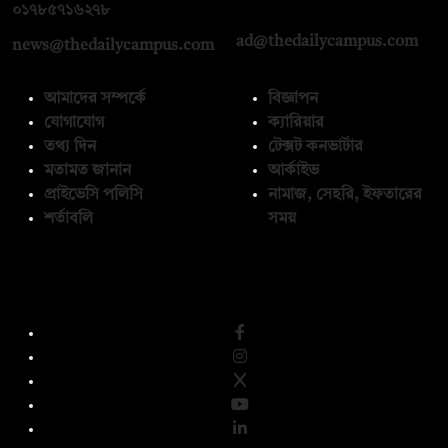
০১৭১২১৩৬৫৯৩
০১৭৮৫৭১৬২৭৮
ad@thedailycampus.com
news@thedailycampus.com
আমাদের সম্পর্কে
বিজ্ঞাপন
যোগাযোগ
ক্যারিয়ার
তথ্য দিন
টেক্সট কনভার্টার
মতামত জানান
আর্কাইভ
প্রাইভেসি পলিসি
নামাজ, সেহরি, ইফতারের
শর্তাবলি
সময়
অনুসরণ করুন