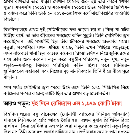
প্রথম ব্যর্থতার তীব্র ধাক্কা। সেখান থেকেই শুরু হয় তার কঠিন ‘শিক্ষা
যুদ্ধ’। এসএসসি (২০১১) ও এইচএসসি (২০১৩) উভয় পরীক্ষায় জিপিএ–
৫ অর্জন করে তিনি ভর্তি হন ২০১৪–১৫ শিক্ষাবর্ষে মাভাবিপ্রবির আইসিটি
বিভাগে।
বিশ্ববিদ্যালয়ে প্রথম দুই সেমিস্টারের ফল ভালো হয় না। কিন্তু যা ঘটল
দ্বিতীয় বর্ষে; তা তার জীবনের সবচেয়ে কঠিন মুহূর্ত। তিনি সেমিস্টার ড্রপ
করেছিলেন। এই সময়টিই ছিল তাঁর জীবনের সবচেয়ে অন্ধকার সময়।
বন্ধুরা, সহপাঠীরা যখন এগিয়ে যাচ্ছে, তিনি তখন পিছিয়ে পড়েছেন;
এমন বাস্তবতা মানা ছিল অত্যন্ত কষ্টকর। রিঅ্যাডমিশন নিয়ে জুনিয়রদের
সঙ্গে ক্লাস শুরু করেন। নতুন করে বন্ধুহীন পরিবেশ, নতুন মুখ, নতুন
লড়াই—সবকিছু মিলিয়ে পরিস্থিতি কঠিন ছিল। তবে সিনিয়র–
জুনিয়রদের সহায়তা এবং নিজের দৃঢ় মানসিকতায় তিনি ধীরে ধীরে ঘুরে
দাঁড়ান।
শেষ পর্যন্ত সেমিস্টার ড্রপ থেকে উঠে এসে তিনি ২.৭৯ সিজিপিএ নিয়ে
ব্যাচেলর সম্পন্ন করেন; এটিই ছিল তার প্রথম বড় প্রত্যাবর্তন।
আরও পড়ুন:
দুই দিনে রেমিট্যান্স এল ১,৯৭৯ কোটি টাকা
বিশ্ববিদ্যালয়ের বন্ধু রাকেশের (সোনালী ব্যাংকের সিনিয়র অফিসার)
মাধ্যমে বিসিএসের প্রতি আগ্রহ তৈরি হয়। প্রথম দুবার প্রিলিমিনারিতে
ব্যর্থ হন। কিন্তু সেমিস্টার ড্রপ পার করা মানুষের কাছে ব্যর্থতা নতুন কিছু
ছিল না; তিনি আবারও লড়াই চালিয়ে যান। তৃতীয়বার সুযোগ পান ৪৫তম