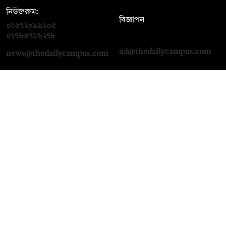
নিউজরুম:
বিজ্ঞাপন
০১৫৭২০৯৯১০৫
,
০১৭১২১৩৬৫৯৩
০১৭৮৫৭১৬২৭৮
ad@thedailycampus.com
news@thedailycampus.com
আমাদের সম্পর্কে
বিজ্ঞাপন
যোগাযোগ
ক্যারিয়ার
তথ্য দিন
টেক্সট কনভার্টার
মতামত জানান
আর্কাইভ
প্রাইভেসি পলিসি
নামাজ, সেহরি, ইফতারের
শর্তাবলি
সময়
অনুসরণ করুন