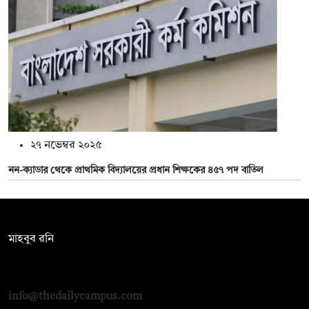
২৭ নভেম্বর ২০২৫
নন-ক্যাডার থেকে প্রাথমিক বিদ্যালয়ের প্রধান শিক্ষকের ৪৫৭ পদ বাতিল
সম্পাদক:
মাহবুব রনি
দ্য ডেইলি ক্যাম্পাস, দ্বিতীয় তলা, হাসান হোল্ডিংস, ৫২/১ নিউ ইস্কাটন
রোড, ঢাকা ১০০০
info@thedailycampus.com