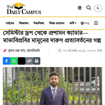
Eng
সর্বশেষ
শিক্ষাঙ্গন
উচ্চশিক্ষা
শিক্ষা প্রশাসন
ভর্তি পরীক্ষা
কর্মসংস্থান
সেমিস্টার ড্রপ থেকে প্রশাসন ক্যাডার—
মাভাবিপ্রবির মামুনের দারুণ প্রত্যাবর্তনের গল্প
সুজন চন্দ্র দাস
,
মাভাবিপ্রবি
৩০ নভেম্বর ২০২৫, ০৭:৩৬ PM