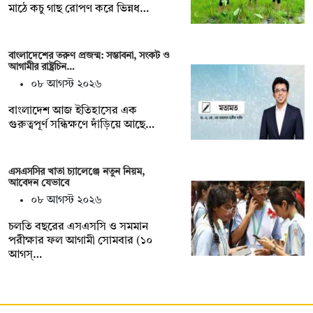
মাঠে কচু গাছ রোপণ করে ভিন্নধ…
বাংলাদেশের তরুণ প্রজন্ম: সম্ভাবনা, সংকট ও
আগামীর রাষ্ট্রচিন…
০৮ আগস্ট ২০২৬
বাংলাদেশ আজ ইতিহাসের এক
গুরুত্বপূর্ণ সন্ধিক্ষণে দাঁড়িয়ে আছে…
এসএসসির খাতা চ্যালেঞ্জে নতুন নিয়ম,
আবেদন যেভাবে
০৮ আগস্ট ২০২৬
চলতি বছরের এসএসসি ও সমমান
পরীক্ষার ফল আগামী সোমবার (১০
আগস্…