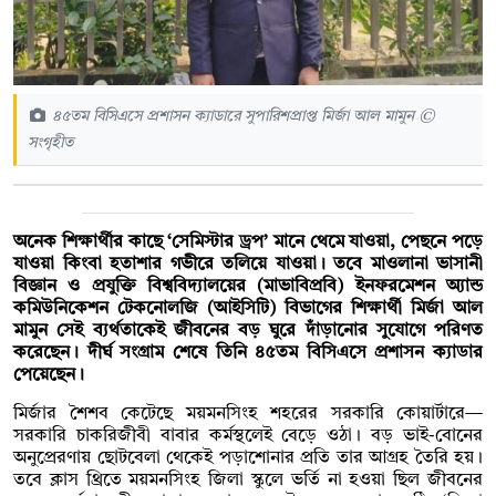
৪৫তম বিসিএসে প্রশাসন ক্যাডারে সুপারিশপ্রাপ্ত মির্জা আল মামুন ©
সংগৃহীত
অনেক শিক্ষার্থীর কাছে ‘সেমিস্টার ড্রপ’ মানে থেমে যাওয়া, পেছনে পড়ে
যাওয়া কিংবা হতাশার গভীরে তলিয়ে যাওয়া। তবে মাওলানা ভাসানী
বিজ্ঞান ও প্রযুক্তি বিশ্ববিদ্যালয়ের (মাভাবিপ্রবি) ইনফরমেশন অ্যান্ড
কমিউনিকেশন টেকনোলজি (আইসিটি) বিভাগের শিক্ষার্থী মির্জা আল
মামুন সেই ব্যর্থতাকেই জীবনের বড় ঘুরে দাঁড়ানোর সুযোগে পরিণত
করেছেন। দীর্ঘ সংগ্রাম শেষে তিনি ৪৫তম বিসিএসে প্রশাসন ক্যাডার
পেয়েছেন।
মির্জার শৈশব কেটেছে ময়মনসিংহ শহরের সরকারি কোয়ার্টারে—
সরকারি চাকরিজীবী বাবার কর্মস্থলেই বেড়ে ওঠা। বড় ভাই-বোনের
অনুপ্রেরণায় ছোটবেলা থেকেই পড়াশোনার প্রতি তার আগ্রহ তৈরি হয়।
তবে ক্লাস থ্রিতে ময়মনসিংহ জিলা স্কুলে ভর্তি না হওয়া ছিল জীবনের