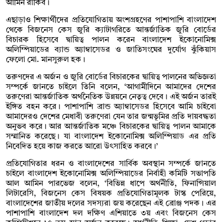
আমিন রাকিব।
এছাড়াও শিক্ষার্থীদের প্রতিযোগিতায় অংশগ্রহণের পাশাপাশি বাংলাদেশ
থেকে বিজনেস কেস জুরি ক্যাটাগরিতে আন্তর্জাতিক জুরি বোর্ডের
বিচারক হিসেবে দ্বায়িত্ব পালন করেন বাংলাদেশ ইকোনোমিক্স
অলিম্পিয়াডের ব্যান্ড অ্যাম্বাসেডর ও জাতিসংঘের দুর্যোগ ঝুঁকিয়াস
ফেলো মো. মানসুরুল হক।
তরুণদের এ অর্জন ও জুরি বোর্ডের বিচারকের দ্বায়িত্ব পালনের অভিজ্ঞতা
সম্পর্কে জানতে চাইলে তিনি বলেন, ‘আগামীদিনে আমাদের দেশের
তরুণেরা আন্তর্জাতিক অর্থনৈতিক উন্নয়নে নেতৃত্ব দেবে। এই অর্জন তারই
ইঙ্গিত বহন করে। পাশাপাশি ব্রান্ড অ্যাম্বাসেডর হিসেবে আমি চাইবো
আমাদেরও দেশের মেধাবী তরুণেরা যেন তার জন্মভূমির প্রতি দায়বদ্ধতা
অনুভব করে। আর আন্তর্জাতিক মঞ্চে বিচারকের দ্বায়িত্ব পালন আমাকে
সম্মানিত করেছে। যা বাংলাদেশ ইকোনোমিক্স অলিম্পিয়াড এর প্রতি
নিবেদিত হয়ে কাজ করতে আরো উৎসাহিত করবে।’
প্রতিযোগিতার ধরন ও বাংলাদেশের সার্বিক অবস্থান সম্পর্কে জানতে
চাইলে বাংলাদেশ ইকোনোমিক্স অলিম্পিয়াডের নির্বাহী কমিটি সভাপতি
আল আমিন পারভেজ বলেন, ‘বিভিন্ন ধাপে অর্থনীতি, ফিনান্সিয়াল
লিটারেসি, বিজনেস কেস বিষয়ক প্রতিযোগিতামূলক টাস্ক পেরিয়ে,
বাংলাদেশের জাতীয় দলের সদস্যরা জয় করেছেন এই ব্রোঞ্জ পদক। এর
পাশাপাশি বাংলাদেশ দল দক্ষিণ এশিয়াতে ৩য় এবং বিজনেস কেস