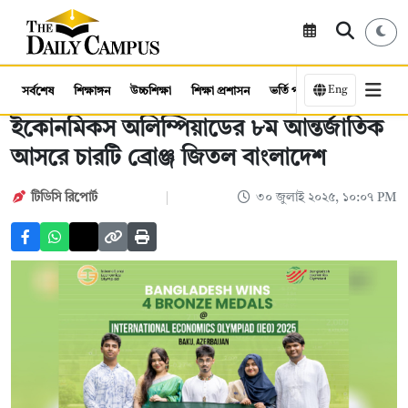
Eng
সর্বশেষ
শিক্ষাঙ্গন
উচ্চশিক্ষা
শিক্ষা প্রশাসন
ভর্তি পরীক্ষা
কর্মসংস্থান
ইকোনমিকস অলিম্পিয়াডের ৮ম আন্তর্জাতিক
আসরে চারটি ব্রোঞ্জ জিতল বাংলাদেশ
টিডিসি রিপোর্ট
৩০ জুলাই ২০২৫, ১০:০৭ PM