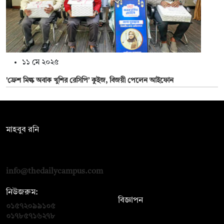
১১ মে ২০২৫
'ফ্রেশ মিল্ক অবাক খুশির রেসিপি’ কুইজ, বিজয়ী পেলেন আইফোন
সম্পাদক:
মাহবুব রনি
দ্য ডেইলি ক্যাম্পাস, দ্বিতীয় তলা, হাসান হোল্ডিংস, ৫২/১ নিউ ইস্কাটন
রোড, ঢাকা ১০০০
info@thedailycampus.com
নিউজরুম:
বিজ্ঞাপন
০১৫৭২০৯৯১০৫
,
০১৭১২১৩৬৫৯৩
০১৭৮৫৭১৬২৭৮