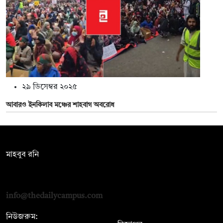
২৯ ডিসেম্বর ২০২৫
আবারও ইনকিলাব মঞ্চের শাহবাগ অবরোধ
সম্পাদক:
মাহবুব রনি
দ্য ডেইলি ক্যাম্পাস, দ্বিতীয় তলা, হাসান হোল্ডিংস, ৫২/১ নিউ ইস্কাটন
রোড, ঢাকা ১০০০
info@thedailycampus.com
নিউজরুম: