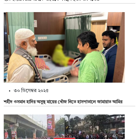
৩০ ডিসেম্বর ২০২৫
শহীদ ওসমান হাদির অসুস্থ মায়ের খোঁজ নিতে হাসপাতালে জামায়াত আমির