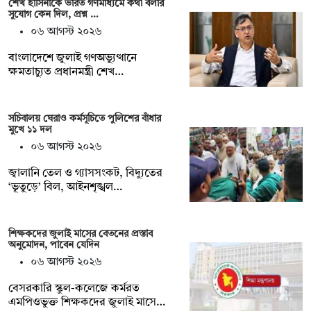
শেখ হাসিনাকে ভারত গণমাধ্যমে কথা বলার
সুযোগ কেন দিল, প্রশ্ন …
০৬ আগস্ট ২০২৬
বাংলাদেশে জুলাই গণঅভ্যুত্থানে
ক্ষমতাচ্যুত প্রধানমন্ত্রী শেখ…
সচিবালয় ঘেরাও কর্মসূচিতে পুলিশের বাঁধার
মুখে ১১ দল
০৬ আগস্ট ২০২৬
জ্বালানি তেল ও গ্যাসসংকট, বিদ্যুতের
‘ভূতুড়ে’ বিল, আইনশৃঙ্খল…
শিক্ষকদের জুলাই মাসের বেতনের প্রস্তাব
অনুমোদন, পাবেন যেদিন
০৬ আগস্ট ২০২৬
বেসরকারি স্কুল-কলেজে কর্মরত
এমপিওভুক্ত শিক্ষকদের জুলাই মাসে…