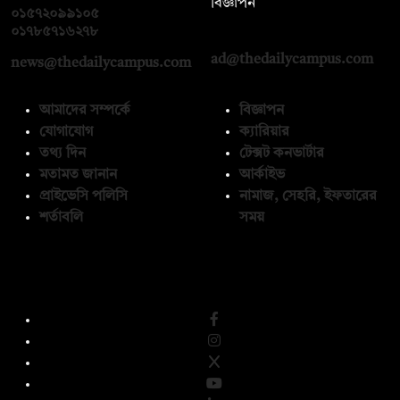
বিজ্ঞাপন
০১৫৭২০৯৯১০৫
,
০১৭১২১৩৬৫৯৩
০১৭৮৫৭১৬২৭৮
ad@thedailycampus.com
news@thedailycampus.com
আমাদের সম্পর্কে
বিজ্ঞাপন
যোগাযোগ
ক্যারিয়ার
তথ্য দিন
টেক্সট কনভার্টার
মতামত জানান
আর্কাইভ
প্রাইভেসি পলিসি
নামাজ, সেহরি, ইফতারের
শর্তাবলি
সময়
অনুসরণ করুন