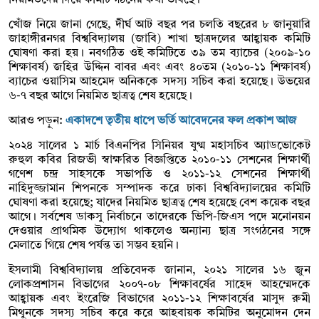
খোঁজ নিয়ে জানা গেছে, দীর্ঘ আট বছর পর চলতি বছরের ৮ জানুয়ারি
জাহাঙ্গীরনগর বিশ্ববিদ্যালয় (জাবি) শাখা ছাত্রদলের আহ্বায়ক কমিটি
ঘোষণা করা হয়। নবগঠিত ওই কমিটিতে ৩৯ তম ব্যাচের (২০০৯-১০
শিক্ষাবর্ষ) জহির উদ্দিন বাবর এবং এবং ৪০তম (২০১০-১১ শিক্ষাবর্ষ)
ব্যাচের ওয়াসিম আহমেদ অনিককে সদস্য সচিব করা হয়েছে। উভয়ের
৬-৭ বছর আগে নিয়মিত ছাত্রত্ব শেষ হয়েছে।
আরও পড়ুন:
একাদশে তৃতীয় ধাপে ভর্তি আবেদনের ফল প্রকাশ আজ
২০২৪ সালের ১ মার্চ বিএনপির সিনিয়র যুগ্ম মহাসচিব অ্যাডভোকেট
রুহুল কবির রিজভী স্বাক্ষরিত বিজ্ঞপ্তিতে ২০১০-১১ সেশনের শিক্ষার্থী
গণেশ চন্দ্র সাহসকে সভাপতি ও ২০১১-১২ সেশনের শিক্ষার্থী
নাহিদুজ্জামান শিপনকে সম্পাদক করে ঢাকা বিশ্ববিদ্যালয়ের কমিটি
ঘোষণা করা হয়েছে; যাদের নিয়মিত ছাত্রত্ব শেষ হয়েছে বেশ কয়েক বছর
আগে। সর্বশেষ ডাকসু নির্বাচনে তাদেরকে ভিপি-জিএস পদে মনোনয়ন
দেওয়ার প্রাথমিক উদ্যোগ থাকলেও অন্যান্য ছাত্র সংগঠনের সঙ্গে
মেলাতে গিয়ে শেষ পর্যন্ত তা সম্ভব হয়নি।
ইসলামী বিশ্ববিদ্যালয় প্রতিবেদক জানান, ২০২১ সালের ১৬ জুন
লোকপ্রশাসন বিভাগের ২০০৭-০৮ শিক্ষাবর্ষের সাহেদ আহম্মেদকে
আহ্বায়ক এবং ইংরেজি বিভাগের ২০১১-১২ শিক্ষাবর্ষের মাসুদ রুমী
মিথুনকে সদস্য সচিব করে করে আহবায়ক কমিটির অনুমোদন দেন