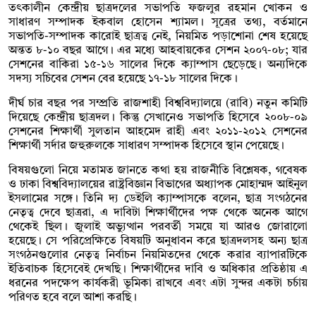
তৎকালীন কেন্দ্রীয় ছাত্রদলের সভাপতি ফজলুর রহমান খোকন ও
সাধারণ সম্পাদক ইকবাল হোসেন শ্যামল। সূত্রের তথ্য, বর্তমানে
সভাপতি-সম্পাদক কারোই ছাত্রত্ব নেই, নিয়মিত পড়াশোনা শেষ হয়েছে
অন্তত ৮-১০ বছর আগে। এর মধ্যে আহবায়কের সেশন ২০০৭-০৮; যার
সেশনের বাকিরা ১৫-১৬ সালের দিকে ক্যাম্পাস ছেড়েছে। অন্যদিকে
সদস্য সচিবের সেশন বের হয়েছে ১৭-১৮ সালের দিকে।
দীর্ঘ চার বছর পর সম্প্রতি রাজশাহী বিশ্ববিদ্যালয়ে (রাবি) নতুন কমিটি
দিয়েছে কেন্দ্রীয় ছাত্রদল। কিন্তু সেখানেও সভাপতি হিসেবে ২০০৮-০৯
সেশনের শিক্ষার্থী সুলতান আহমেদ রাহী এবং ২০১১-২০১২ সেশনের
শিক্ষার্থী সর্দার জহুরুলকে সাধারণ সম্পাদক হিসেবে স্থান পেয়েছে।
বিষয়গুলো নিয়ে মতামত জানতে কথা হয় রাজনীতি বিশ্লেষক, গবেষক
ও ঢাকা বিশ্ববিদ্যালয়ের রাষ্ট্রবিজ্ঞান বিভাগের অধ্যাপক মোহাম্মদ আইনুল
ইসলামের সঙ্গে। তিনি দ্য ডেইলি ক্যাম্পাসকে বলেন, ছাত্র সংগঠনের
নেতৃত্ব দেবে ছাত্ররা, এ দাবিটা শিক্ষার্থীদের পক্ষ থেকে অনেক আগে
থেকেই ছিল। জুলাই অভ্যুত্থান পরবর্তী সময়ে যা আরও জোরালো
হয়েছে। সে পরিপ্রেক্ষিতে বিষয়টি অনুধাবন করে ছাত্রদলসহ অন্য ছাত্র
সংগঠনগুলোর নেতৃত্ব নির্বাচন নিয়মিতদের থেকে করার ব্যাপারটিকে
ইতিবাচক হিসেবেই দেখছি। শিক্ষার্থীদের দাবি ও অধিকার প্রতিষ্ঠায় এ
ধরনের পদক্ষেপ কার্যকরী ভূমিকা রাখবে এবং এটা সুন্দর একটা চর্চায়
পরিণত হবে বলে আশা করছি।