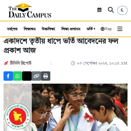
Eng
সর্বশেষ
শিক্ষাঙ্গন
উচ্চশিক্ষা
শিক্ষা প্রশাসন
ভর্তি পরীক্ষা
কর্মসংস্থান
একাদশে তৃতীয় ধাপে ভর্তি আবেদনের ফল
প্রকাশ আজ
টিডিসি রিপোর্ট
০৩ সেপ্টেম্বর ২০২৫, ১০:১৫ AM