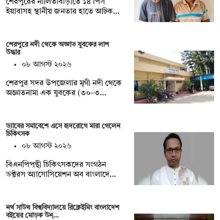
শেরপুরের নালিতাবাড়ীতে ১৪ পিস
ইয়াবাসহ স্থানীয় জনতার হাতে আটক…
শেরপুরে নদী থেকে অজ্ঞাত যুবকের লাশ
উদ্ধার
০৮ আগস্ট ২০২৬
শেরপুর সদর উপজেলার মৃগী নদী থেকে
অজ্ঞাতনামা এক যুবকের (৩০–৩…
ড্যাবের সমাবেশে এসে হৃদরোগে মারা গেলেন
চিকিৎসক
০৮ আগস্ট ২০২৬
বিএনপিপন্থী চিকিৎসকদের সংগঠন
ডক্টরস অ্যাসোসিয়েশন অব বাংলাদে…
নর্থ সাউথ বিশ্ববিদ্যালয়ে রিক্লেইমিং বাংলাদেশ
বইয়ের মোড়ক উন্…