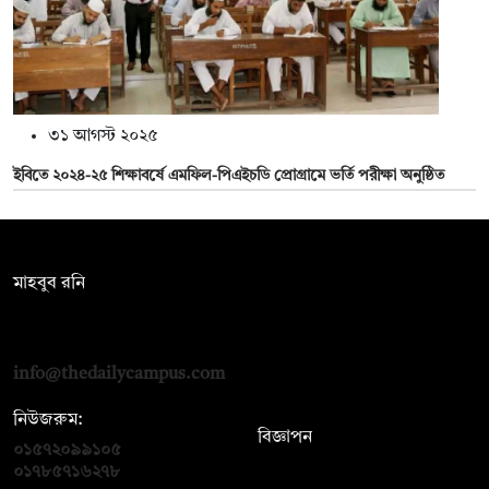
৩১ আগস্ট ২০২৫
ইবিতে ২০২৪-২৫ শিক্ষাবর্ষে এমফিল-পিএইচডি প্রোগ্রামে ভর্তি পরীক্ষা অনুষ্ঠিত
সম্পাদক:
মাহবুব রনি
দ্য ডেইলি ক্যাম্পাস, দ্বিতীয় তলা, হাসান হোল্ডিংস, ৫২/১ নিউ ইস্কাটন
রোড, ঢাকা ১০০০
info@thedailycampus.com
নিউজরুম:
বিজ্ঞাপন
০১৫৭২০৯৯১০৫
,
০১৭১২১৩৬৫৯৩
০১৭৮৫৭১৬২৭৮