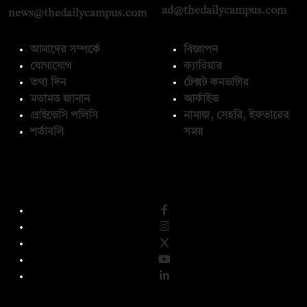
ad@thedailycampus.com
news@thedailycampus.com
আমাদের সম্পর্কে
বিজ্ঞাপন
যোগাযোগ
ক্যারিয়ার
তথ্য দিন
টেক্সট কনভার্টার
মতামত জানান
আর্কাইভ
প্রাইভেসি পলিসি
নামাজ, সেহরি, ইফতারের
শর্তাবলি
সময়
অনুসরণ করুন