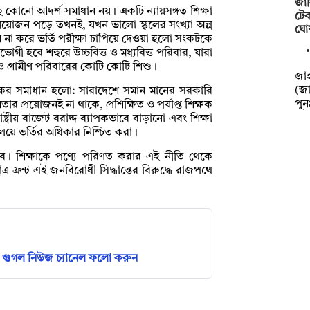
জাব
োনো আদর্শ সমাধান নয়। একটি ন্যায়সঙ্গত শিক্ষা
টেক
প্রয়োজন পড়ে তখনই, যখন ভালো স্কুলের সংখ্যা অল্প
ঘো
 না করে ভর্তি পরীক্ষা চাপিয়ে দেওয়া হলো সংকটকে
গী হবে শহুরে উচ্চবিত্ত ও মধ্যবিত্ত পরিবার, যারা
্র ও গ্রামীণ পরিবারের কোটি কোটি শিশু।
‎‎জ
(জা
কার্যকর সমাধান হলো: সারাদেশে সমান মানের সরকারি
পু
ার প্রয়োজনই না থাকে, প্রশিক্ষিত ও পর্যাপ্ত শিক্ষক
ষ্ট্রীয় বাজেট বরাদ্দ ব্যাপকভাবে বাড়ানো এবং শিক্ষা
ালয়ে ভর্তির অধিকার নিশ্চিত করা।
 হবে। শিক্ষাকে পণ্যে পরিণত করার এই নীতি থেকে
 ফ্রন্ট এই জনবিরোধী সিদ্ধান্তের বিরুদ্ধে রাজপথে
গুগল নিউজ চ্যানেল ফলো করুন