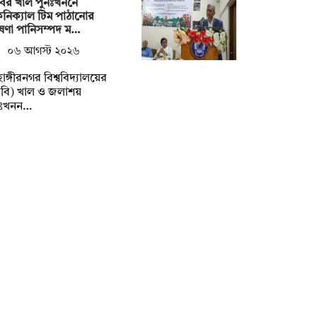
ির খাল পুনঃখননে
নিক্যাল টিম পাঠানোর
ষণা পানিসম্পদ ম…
০৬ আগস্ট ২০২৬
াহাঙ্গীরনগর বিশ্ববিদ্যালয়ের
বি) খাল ও জলাশয়
নঃখনন…