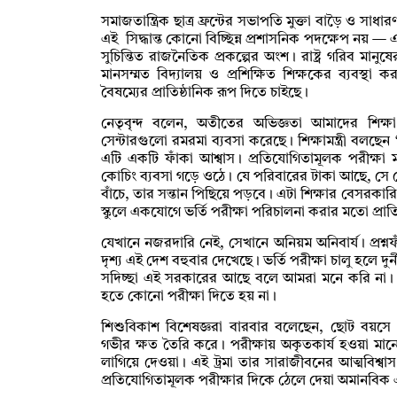
সমাজতান্ত্রিক ছাত্র ফ্রন্টের সভাপতি মুক্তা বাড়ৈ ও সাধ
এই সিদ্ধান্ত কোনো বিচ্ছিন্ন প্রশাসনিক পদক্ষেপ নয় 
সুচিন্তিত রাজনৈতিক প্রকল্পের অংশ। রাষ্ট্র গরিব মানু
মানসম্মত বিদ্যালয় ও প্রশিক্ষিত শিক্ষকের ব্যবস্থা ক
বৈষম্যের প্রাতিষ্ঠানিক রূপ দিতে চাইছে।
নেতৃবৃন্দ বলেন, অতীতের অভিজ্ঞতা আমাদের শিক্ষ
সেন্টারগুলো রমরমা ব্যবসা করেছে। শিক্ষামন্ত্রী বলছে
এটি একটি ফাঁকা আশ্বাস। প্রতিযোগিতামূলক পরীক্ষা 
কোচিং ব্যবসা গড়ে ওঠে। যে পরিবারের টাকা আছে, সে ক
বাঁচে, তার সন্তান পিছিয়ে পড়বে। এটা শিক্ষার বেসরক
স্কুলে একযোগে ভর্তি পরীক্ষা পরিচালনা করার মতো প্রাত
যেখানে নজরদারি নেই, সেখানে অনিয়ম অনিবার্য। প্রশ্ন
দৃশ্য এই দেশ বহুবার দেখেছে। ভর্তি পরীক্ষা চালু হলে দুর
সদিচ্ছা এই সরকারের আছে বলে আমরা মনে করি না। পৃথ
হতে কোনো পরীক্ষা দিতে হয় না।
শিশুবিকাশ বিশেষজ্ঞরা বারবার বলেছেন, ছোট বয়সে 
গভীর ক্ষত তৈরি করে। পরীক্ষায় অকৃতকার্য হওয়া 
লাগিয়ে দেওয়া। এই ট্রমা তার সারাজীবনের আত্মবিশ্ব
প্রতিযোগিতামূলক পরীক্ষার দিকে ঠেলে দেয়া অমানবিক এব