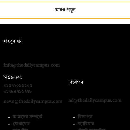
আরও পড়ুন
সম্পাদক:
মাহবুব রনি
দ্য ডেইলি ক্যাম্পাস, দ্বিতীয় তলা, হাসান হোল্ডিংস, ৫২/১ নিউ ইস্কাটন
রোড, ঢাকা ১০০০
info@thedailycampus.com
নিউজরুম:
বিজ্ঞাপন
০১৫৭২০৯৯১০৫
,
০১৭১২১৩৬৫৯৩
০১৭৮৫৭১৬২৭৮
ad@thedailycampus.com
news@thedailycampus.com
আমাদের সম্পর্কে
বিজ্ঞাপন
যোগাযোগ
ক্যারিয়ার