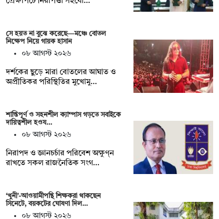
প্রেক্ষাপটে নিরাপত্তা সহযো…
সে হয়ত না ‍বুঝে করেছে—মঞ্চে বোতল
নিক্ষেপ নিয়ে গায়ক হাসান
০৮ আগস্ট ২০২৬
দর্শকের ছুড়ে মারা বোতলের আঘাত ও
অপ্রীতিকর পরিস্থিতির মুখোমু…
শান্তিপূর্ণ ও সহনশীল ক্যাম্পাস গড়তে সবাইকে
দায়িত্বশীল হওয…
০৮ আগস্ট ২০২৬
নিরাপদ ও জ্ঞানচর্চার পরিবেশ অক্ষুণ্ন
রাখতে সকল রাজনৈতিক সংগ…
‘খুনী’-আওয়ামীপন্থি শিক্ষকরা থাকছেন
সিনেটে, বয়কটের ঘোষণা দিল…
০৮ আগস্ট ২০২৬