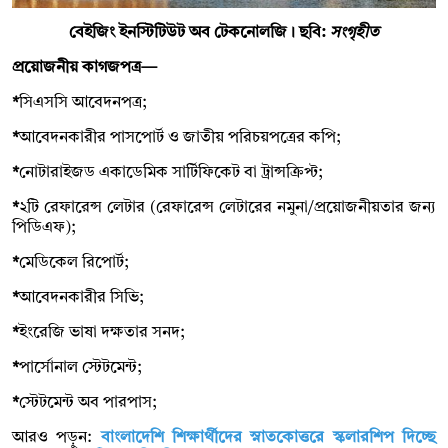
বেইজিং ইনস্টিটিউট অব টেকনোলজি । ছবি:
সংগৃহীত
প্রয়োজনীয় কাগজপত্র—
*
সিএসসি আবেদনপত্র;
*
আবেদনকারীর পাসপোর্ট ও জাতীয় পরিচয়পত্রের কপি;
*
নোটারাইজড একাডেমিক সার্টিফিকেট বা ট্রান্সক্রিপ্ট;
*
২টি রেফারেন্স লেটার (রেফারেন্স লেটারের নমুনা/প্রয়োজনীয়তার জন্য
পিডিএফ);
*
মেডিকেল রিপোর্ট;
*
আবেদনকারীর সিভি;
*
ইংরেজি ভাষা দক্ষতার সনদ;
*
পার্সোনাল স্টেটমেন্ট;
*
স্টেটমেন্ট অব পারপাস;
আরও পড়ুন:
বাংলাদেশি শিক্ষার্থীদের স্নাতকোত্তরে স্কলারশিপ দিচ্ছে