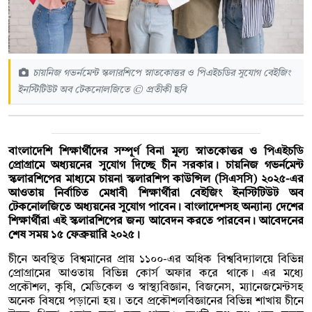
চায়নিজ গভর্নমেন্ট স্কলারশিপে স্নাতকোত্তর ও পিএইচডির সুযোগ বেইজিং
ইনস্টিটিউট অব টেকনোলজিতে © প্রতীকী ছবি
বাংলাদেশি শিক্ষার্থীদের সম্পূর্ণ বিনা মূল্য স্নাতকোত্তর ও পিএইচডি
প্রোগ্রামে অধ্যয়নের সুযোগ দিচ্ছে চীন সরকার। চায়নিজ গভর্নমেন্ট
স্কলারশিপের মাধ্যমে চায়না স্কলারশিপ কাউন্সিল (সিএসসি) ২০২৫-এর
আওতায় নির্বাচিত মেধাবী শিক্ষার্থীরা বেইজিং ইনস্টিটিউট অব
টেকনোলজিতে অধ্যয়নের সুযোগ পাবেন। বাংলাদেশসহ অন্যান্য দেশের
শিক্ষার্থীরা এই স্কলারশিপের জন্য আবেদন করতে পারবেন। আবেদনের
শেষ সময় ১৫ ফেব্রুয়ারি ২০২৫।
চীনে অবস্থিত বিশ্বমানের প্রায় ১১০০-এর অধিক বিশ্ববিদ্যালয়ে বিভিন্ন
প্রোগ্রামের আওতায় বিভিন্ন কোর্স অফার করে থাকে। এর মধ্যে
প্রকৌশল, কৃষি, মেডিকেল ও স্বাস্থ্যবিজ্ঞান, বিজনেস, ম্যানেজমেন্টসহ
অনেক বিষয়ে পড়ানো হয়। তবে প্রকৌশলবিজ্ঞানের বিভিন্ন শাখায় চীনে