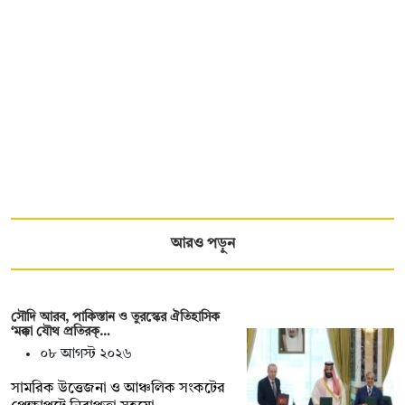
আরও পড়ুন
সৌদি আরব, পাকিস্তান ও তুরস্কের ঐতিহাসিক
‘মক্কা যৌথ প্রতিরক্…
০৮ আগস্ট ২০২৬
সামরিক উত্তেজনা ও আঞ্চলিক সংকটের