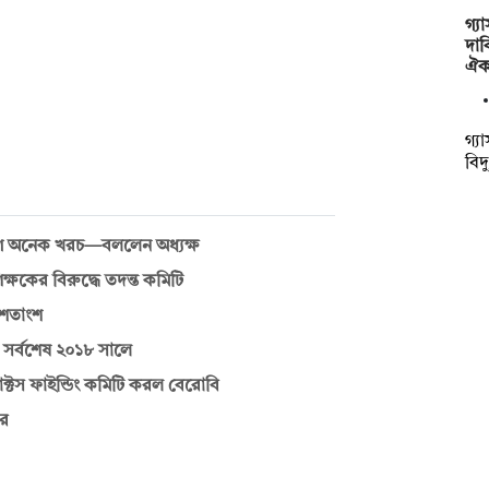
গ্য
দাব
ঐক
গ্য
বিদ্
িয়োগে অনেক খরচ—বললেন অধ্যক্ষ
্ষকের বিরুদ্ধে তদন্ত কমিটি
 শতাংশ
, সর্বশেষ ২০১৮ সালে
্টস ফাইন্ডিং কমিটি করল বেরোবি
তর