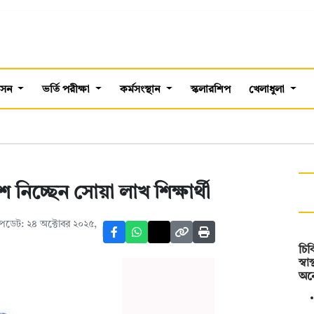
শাসন
ভর্তি পরীক্ষা
কর্মসংস্থান
স্কলারশিপ
খেলাধুলা
নিচ্ছেন সোয়া লাখ শিক্ষার্থী
পডেট: ২৪ অক্টোবর ২০২৫,
চি
স্বা
অন