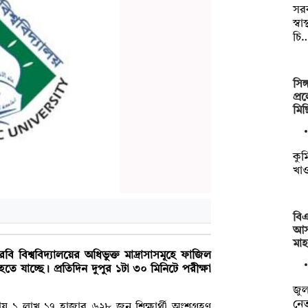
সর
স্বা
চি
সিঙ
প্র
মি
কুমি
খা
বিএ
আস
মা
বিশ্ববিদ্যালয়ের অধিভুক্ত মাদ্রাসাসমূহে ফাজিল
 হতে যাচ্ছে। প্রতিদিন দুপুর ১টা ৩০ মিনিটে পরীক্ষা
জুল
নে
রায় ১ লাখ ১৭ হাজার ৬২৮ জন শিক্ষার্থী অংশগ্রহণ