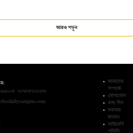
আরও পড়ুন
আমাদের
ম:
সম্পর্কে
০৯৯১০৫
,
০১৭৮৫৭১৬২৭৮
যোগাযোগ
thedailycampus.com
তথ্য দিন
মতামত
জানান
ন
প্রাইভেসি
পলিসি
১৩৬৫৯৩