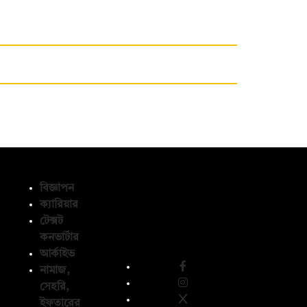
বিজ্ঞাপন
ক্যারিয়ার
টেক্সট
অনুসরণ করুন
কনভার্টার
আর্কাইভ
নামাজ,
সেহরি,
ইফতারের