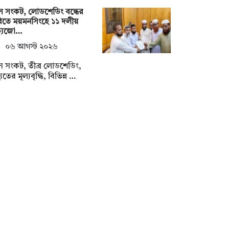
াস সংকট, লোডশেডিং বন্ধের
িতে ময়মনসিংহে ১১ দলীয়
্যজো…
০৬ আগস্ট ২০২৬
াস সংকট, তীব্র লোডশেডিং,
যুতের মূল্যবৃদ্ধি, বিভিন্ন …