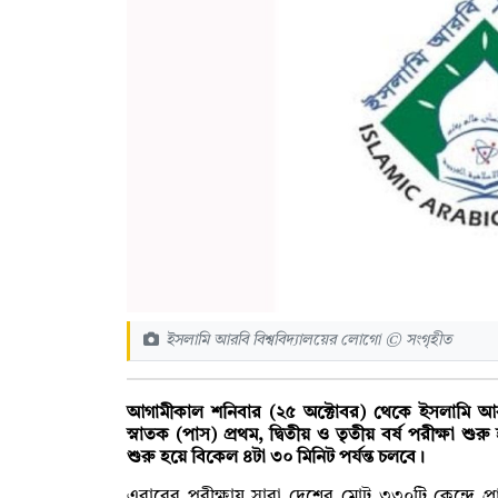
ইসলামি আরবি বিশ্ববিদ্যালয়ের লোগো © সংগৃহীত
আগামীকাল শনিবার (২৫ অক্টোবর) থেকে ইসলামি আরবি 
স্নাতক (পাস) প্রথম, দ্বিতীয় ও তৃতীয় বর্ষ পরীক্ষা শুরু
শুরু হয়ে বিকেল ৪টা ৩০ মিনিট পর্যন্ত চলবে।
এবারের পরীক্ষায় সারা দেশের মোট ৩৩০টি কেন্দ্রে প্