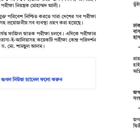
ভূঁ
ীক্ষা নিয়ন্ত্রক মোহাম্মদ আলী।
পযুক্ত পরিবেশ নিশ্চিত করতে সারা দেশের সব পরীক্ষা
স্থাসহ প্রয়োজনীয় সব ব্যবস্থা গ্রহণ করা হয়েছে।
ঢাক
বাস
্যন্ত ফাজিল স্নাতক পরীক্ষা চলবে। এদিকে পরীক্ষার
হা
রাসা-ই-আলিয়াসহ কয়েকটি পরীক্ষা কেন্দ্র পরিদর্শন
েসর ড. মো. শামছুল আলম।
রাজ
হা
অগ্
গুগল নিউজ চ্যানেল ফলো করুন
জগন
সংস
জগন
দ্ব