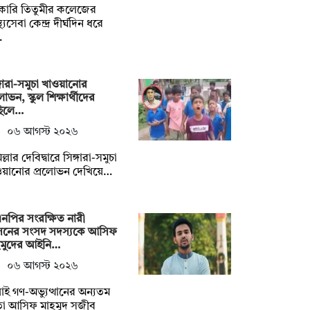
কারি তিতুমীর কলেজের
স্থ্যসেবা কেন্দ্র দীর্ঘদিন ধরে
…
্গারা-সমুচা খাওয়ানোর
লোভন, স্কুল শিক্ষার্থীদের
ছিলে…
০৬ আগস্ট ২০২৬
ল্লার দেবিদ্বারে সিঙ্গারা-সমুচা
ওয়ানোর প্রলোভন দেখিয়ে…
নপির সংরক্ষিত নারী
নের সংসদ সদস্যকে আসিফ
হমুদের আইনি…
০৬ আগস্ট ২০২৬
াই গণ-অভ্যুত্থানের অন্যতম
তা আসিফ মাহমুদ সজীব