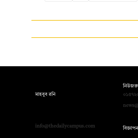
সম্পাদক:
নিউজরু
মাহবুব রনি
০১৫৭২
দ্য ডেইলি ক্যাম্পাস, দ্বিতীয় তলা, হাসান
news@
হোল্ডিংস, ৫২/১ নিউ ইস্কাটন রোড, ঢাকা
১০০০
info@thedailycampus.com
বিজ্ঞাপ
০১৭১২