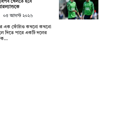
াইপর্ব খেলতে হবে
রল্যান্ডকে
০৫ আগস্ট ২০২৬
্টির এক ফোঁটাও কখনো কখনো
লে দিতে পারে একটি দলের
্বক…