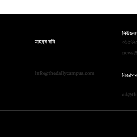
সম্পাদক:
নিউজরু
মাহবুব রনি
০১৫৭২
দ্য ডেইলি ক্যাম্পাস, দ্বিতীয় তলা, হাসান
news@
হোল্ডিংস, ৫২/১ নিউ ইস্কাটন রোড, ঢাকা
১০০০
info@thedailycampus.com
বিজ্ঞাপ
০১৭১২
ad@th