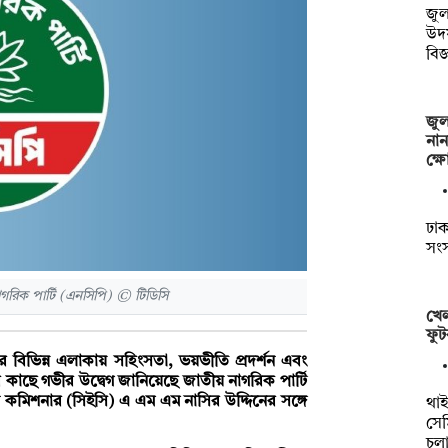
জুল
উদ
বিজ
জুল
নান
ক্
ঢাকা
সংস
গরিক পার্টি (এনসিপি) © টিডিসি
খেল
ফুট
 বিভিন্ন এলাকায় সহিংসতা, ভয়ভীতি প্রদর্শন এবং
 কাছে গভীর উদ্বেগ জানিয়েছে জাতীয় নাগরিক পার্টি
ন কমিশনার (সিইসি) এ এম এম নাসির উদ্দিনের সঙ্গে
থাইল
সেম
চল