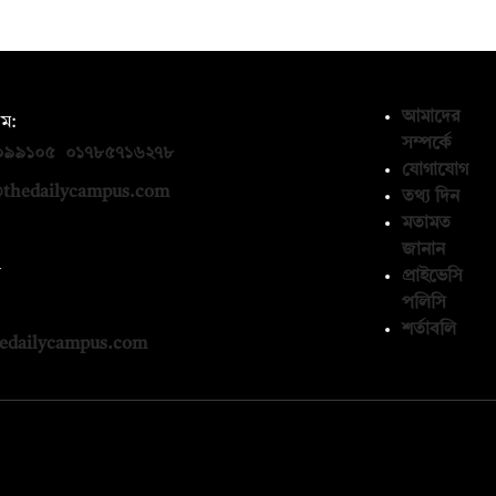
আমাদের
ম:
সম্পর্কে
০৯৯১০৫
,
০১৭৮৫৭১৬২৭৮
যোগাযোগ
thedailycampus.com
তথ্য দিন
মতামত
জানান
ন
প্রাইভেসি
পলিসি
১৩৬৫৯৩
শর্তাবলি
edailycampus.com
© কপিরাইট 2026, দ্য ডেইলি ক্যাম্পাস লিমিটেড