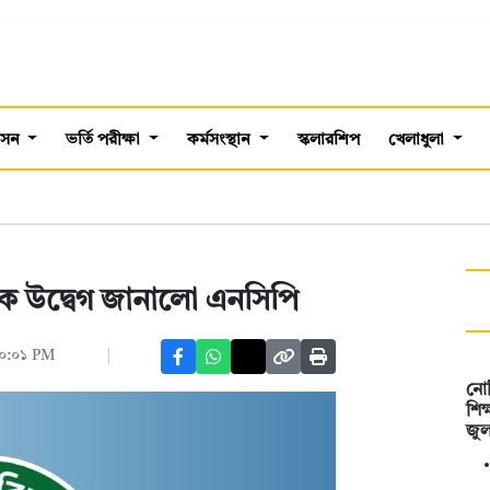
শাসন
ভর্তি পরীক্ষা
কর্মসংস্থান
স্কলারশিপ
খেলাধুলা
কে উদ্বেগ জানালো এনসিপি
 ১০:০১ PM
নোব
শিক
জু