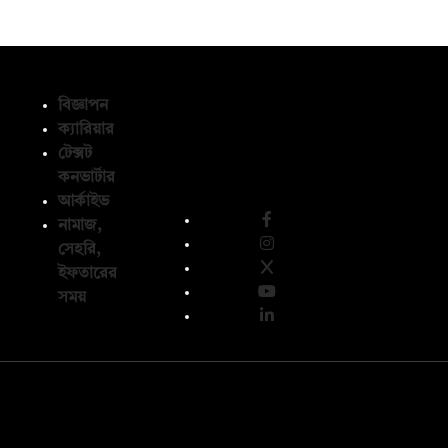
বিজ্ঞাপন
ক্যারিয়ার
টেক্সট
অনুসরণ করুন
কনভার্টার
আর্কাইভ
নামাজ,
সেহরি,
ইফতারের
সময়