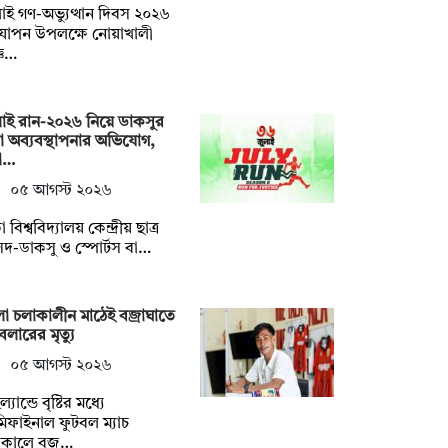
াই গণ-অভ্যুত্থান দিবস ২০২৬
যাপন উপলক্ষে নোয়াখালী
্ঞ…
াই রান-২০২৬ নিয়ে ডাকসুর
া অব্যবস্থাপনার অভিযোগ,
ষো…
০৫ আগস্ট ২০২৬
 বিশ্ববিদ্যালয় কেন্দ্রীয় ছাত্র
দ-ডাকসু ও স্পোর্টস বা…
া চলাকালীন মাঠেই বজ্রাঘাতে
বলারের মৃত্যু
০৫ আগস্ট ২০২৬
্যান্ডে বৃষ্টির মধ্যে
িফাইনাল ফুটবল ম্যাচ
াকালে বজ…