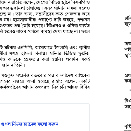
 আয়মান রাহাত বলেন, দেশের বিভিন্ন স্থানে বিএনপি ও
ংঘবদ্ধ হামলা চালাচ্ছে। এসব ঘটনায় মামলা হলেও
ে না। তার ভাষ্য, সন্ত্রাসীদের দ্রুত গ্রেফতার করে
ঢাব
ম্ভব নয়। হামলাকারীরা প্রকাশ্যে দাবি করছে, প্রশাসন
জুলা
গুরুতর প্রশ্ন তৈরি হয়েছে। ইউএনও ও ওসিরা কার্যত
ি হলেও বাস্তব কোনো ব্যবস্থা দেখা যাচ্ছে না। ফলে
ঢাক
ওই ঘটনায় এনসিপি, জামায়াতে ইসলামী এবং স্থানীয়
শহী
া সশস্ত্র হামলা চালায়। ঘটনার ভিডিও ফুটেজ
স্ম
যন্ত কাউকে গ্রেফতার করা হয়নি। পরদিন একই
 জানান তিনি।
প্র
ওকুফ সংক্রান্ত বক্তব্যের পর বাংলাদেশ ব্যাংকের
কর্
 কমিশনের নজরে আনা হয়েছে রাহাত বলেন, একটি
নের কর্মকর্তাদের আগাম তৎপরতা নির্বাচনি আচরণবিধির
বিএ
তা
গুগল নিউজ চ্যানেল ফলো করুন
বৃষ