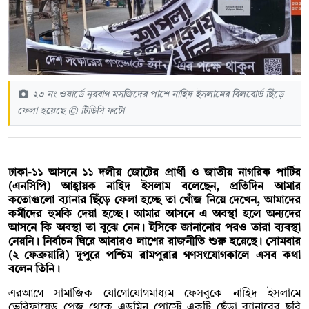
২৩ নং ওয়ার্ডে নূরবাগ মসজিদের পাশে নাহিদ ইসলামের বিলবোর্ড ছিঁড়ে
ফেলা হয়েছে © টিডিসি ফটো
ঢাকা-১১ আসনে ১১ দলীয় জোটের প্রার্থী ও জাতীয় নাগরিক পার্টির
(এনসিপি) আহ্বায়ক নাহিদ ইসলাম বলেছেন, প্রতিদিন আমার
কতোগুলো ব্যানার ছিঁড়ে ফেলা হচ্ছে তা খোঁজ নিয়ে দেখেন, আমাদের
কর্মীদের হুমকি দেয়া হচ্ছে। আমার আসনে এ অবস্থা হলে অন্যদের
আসনে কি অবস্থা তা বুঝে নেন। ইসিকে জানানোর পরও তারা ব্যবস্থা
নেয়নি। নির্বাচন ঘিরে আবারও লাশের রাজনীতি শুরু হয়েছে। সোমবার
(২ ফেব্রুয়ারি) দুপুরে পশ্চিম রামপুরার গণসংযোগকালে এসব কথা
বলেন তিনি।
এরআগে সামাজিক যোগোযোগমাধ্যম ফেসবুকে নাহিদ ইসলামে
ভেরিফায়েড পেজ থেকে এডমিন পোস্টে একটি ছেঁড়া ব্যানারের ছবি