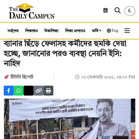
Eng
সর্বশেষ
শিক্ষাঙ্গন
উচ্চশিক্ষা
শিক্ষা প্রশাসন
ভর্তি পরীক্ষা
কর্মসংস্থান
ব্যানার ছিঁড়ে ফেলাসহ কর্মীদের হুমকি দেয়া
হচ্ছে, জানানোর পরও ব্যবস্থা নেয়নি ইসি:
নাহিদ
টিডিসি রিপোর্ট
০২ ফেব্রুয়ারি ২০২৬, ০৪:০৭ PM