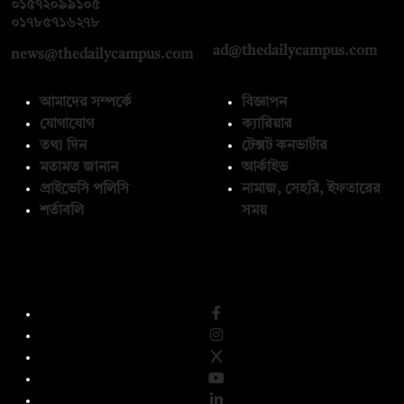
০১৫৭২০৯৯১০৫
,
০১৭১২১৩৬৫৯৩
০১৭৮৫৭১৬২৭৮
ad@thedailycampus.com
news@thedailycampus.com
আমাদের সম্পর্কে
বিজ্ঞাপন
যোগাযোগ
ক্যারিয়ার
তথ্য দিন
টেক্সট কনভার্টার
মতামত জানান
আর্কাইভ
প্রাইভেসি পলিসি
নামাজ, সেহরি, ইফতারের
শর্তাবলি
সময়
অনুসরণ করুন