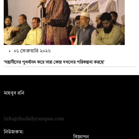
০১ ফেব্রুয়ারি ২০২৬
‘সন্ত্রাসীদের পুনর্বাসন করে তারা কেন্দ্র দখলের পরিকল্পনা করছে’
সম্পাদক:
মাহবুব রনি
দ্য ডেইলি ক্যাম্পাস, দ্বিতীয় তলা, হাসান হোল্ডিংস, ৫২/১ নিউ ইস্কাটন
রোড, ঢাকা ১০০০
info@thedailycampus.com
নিউজরুম:
বিজ্ঞাপন