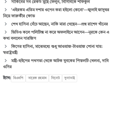
সাকিবের সব রেকর্ড মুছে ফেলুন, বিসিবিকে শফিকুল
‘এইরকম এতিম দশায় ওপেন করা হইলো কেনো’—জুলাই জাদুঘর
নিয়ে ফারুকীর ক্ষোভ
শেখ হাসিনা বেঁচে আছেন, নাকি মারা গেছেন—প্রশ্ন রাশেদ খাঁনের
ভিডিও কলে পলিটিক্স না করে অফলাইনে আসেন—নুরকে কেন এ
কথা বললেন সারজিস
কিসের হাসিনা, মাঝেমধ্যে শুধু আওয়াজ-টাওয়াজ শোনা যায়:
স্বরাষ্ট্রমন্ত্রী
মন্ত্রী-হুইপের পথসভা থেকে আটক যুবকের পিস্তলটি খেলনা, দাবি
ওসির
ট্যাগ:
বিএনপি
তারেক রহমান
সিলেট
দুলাভাই