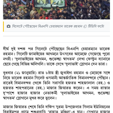
সিলেটে পৌঁছেছেন বিএনপি চেয়ারম্যান তারেক রহমান © টিডিসি ফটো
দীর্ঘ দুই দশক পর সিলেটে পৌঁছেছেন বিএনপি চেয়ারম্যান তারেক
রহমান। সিলেটি জামাইয়ের আগমনে উৎসবের আমেজে সেজেছে পুরো
নগরী। ‘দুলাভাইয়ের আগমন, শুভেচ্ছা স্বাগতম’ লেখা ফেস্টুন ব্যানারে
ছেয়ে গেছে বিভিন্ন অলিগলি। তাকে দেখে ‘দুলাভাই’ স্লোগান দেন তারা।
বুধবার (২১ জানুয়ারি) রাত ৮টায় স্ত্রী জুবাইদা রহমান ও মেয়েকে সঙ্গে
নিয়ে তারেক রহমান সিলেট ওসমানী আন্তর্জাতিক বিমানবন্দরে পৌঁছান।
রাতেই বিমানবন্দর থেকে তিনি সরাসরি হজরত শাহজালাল (রহ.) ও
হজরত শাহপরানের (রহ.) মাজার জিয়ারত করেন। এ সময় রাস্তার
দু’পাশে হাজার হাজার নেতাকর্মী ‘দুলাভাইয়ের আগমন, শুভেচ্ছা
স্বাগতম’ স্লোগানে মুখর করে তুলেন।
মাজার জিয়ারত শেষে তিনি দক্ষিণ সুরমা উপজেলার সিলাম ইউনিয়নের
বিরাইমপুর গ্রামে শশুরবাড়ি ‘রাহাত মঞ্জিল’-এ যান। সেখানে হাজার