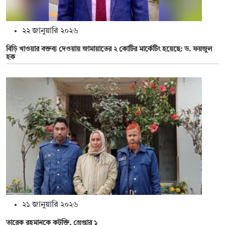
২২ জানুয়ারি ২০২৬
বিড়ি খাওয়ার বক্তব্য দেওয়ায় জামায়াতের ২ কোটির মার্কেটিং হয়েছে: ড. ফয়জুল
হক
২১ জানুয়ারি ২০২৬
তারেক রহমানকে কটূক্তি, গ্রেপ্তার ১