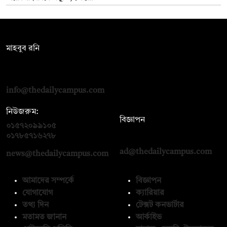
সম্পাদক:
মাহবুব রনি
দ্য ডেইলি ক্যাম্পাস, দ্বিতীয় তলা, হাসান হোল্ডিংস, ৫২/১ নিউ ইস্কাটন
রোড, ঢাকা ১০০০
info@thedailycampus.com
নিউজরুম:
বিজ্ঞাপন
০১৫৭২০৯৯১০৫
,
০১৭১২১৩৬৫৯৩
০১৭৮৫৭১৬২৭৮
ad@thedailycampus.com
news@thedailycampus.com
আমাদের সম্পর্কে
বিজ্ঞাপন
যোগাযোগ
ক্যারিয়ার
তথ্য দিন
টেক্সট কনভার্টার
মতামত জানান
আর্কাইভ