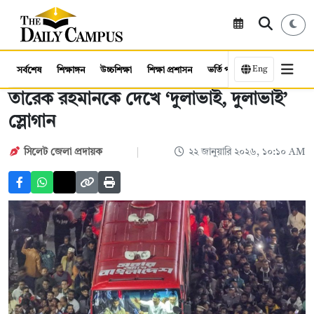
Eng
সর্বশেষ
শিক্ষাঙ্গন
উচ্চশিক্ষা
শিক্ষা প্রশাসন
ভর্তি পরীক্ষা
কর্মসংস্থান
তারেক রহমানকে দেখে ‘দুলাভাই, দুলাভাই’
স্লোগান
সিলেট জেলা প্রদায়ক
২২ জানুয়ারি ২০২৬, ১০:১০ AM