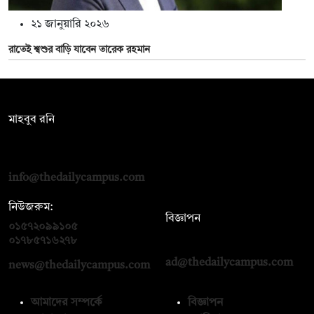
২১ জানুয়ারি ২০২৬
রাতেই শ্বশুর বাড়ি যাবেন তারেক রহমান
সম্পাদক:
মাহবুব রনি
দ্য ডেইলি ক্যাম্পাস, দ্বিতীয় তলা, হাসান হোল্ডিংস, ৫২/১ নিউ ইস্কাটন
রোড, ঢাকা ১০০০
info@thedailycampus.com
নিউজরুম:
বিজ্ঞাপন
০১৫৭২০৯৯১০৫
,
০১৭১২১৩৬৫৯৩
০১৭৮৫৭১৬২৭৮
ad@thedailycampus.com
news@thedailycampus.com
আমাদের সম্পর্কে
বিজ্ঞাপন