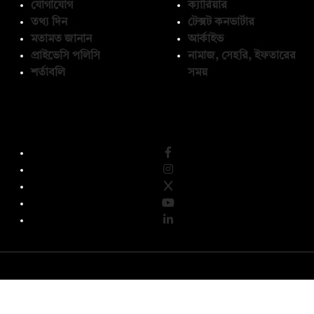
যোগাযোগ
ক্যারিয়ার
তথ্য দিন
টেক্সট কনভার্টার
মতামত জানান
আর্কাইভ
প্রাইভেসি পলিসি
নামাজ, সেহরি, ইফতারের
শর্তাবলি
সময়
অনুসরণ করুন
© কপিরাইট 2026, দ্য ডেইলি ক্যাম্পাস লিমিটেড