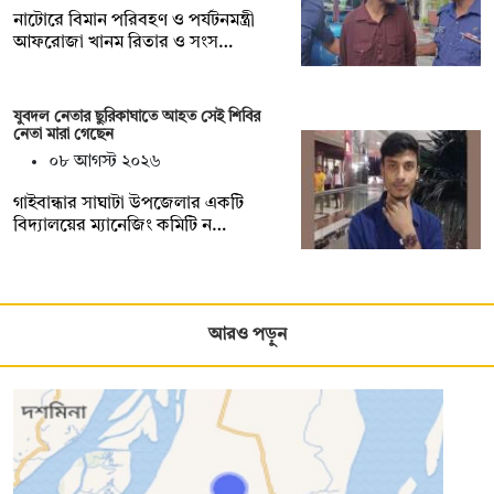
নাটোরে বিমান পরিবহণ ও পর্যটনমন্ত্রী
আফরোজা খানম রিতার ও সংস…
যুবদল নেতার ছুরিকাঘাতে আহত সেই শিবির
নেতা মারা গেছেন
০৮ আগস্ট ২০২৬
গাইবান্ধার সাঘাটা উপজেলার একটি
বিদ্যালয়ের ম্যানেজিং কমিটি ন…
আরও পড়ুন