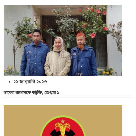
২১ জানুয়ারি ২০২৬
তারেক রহমানকে কটূক্তি, গ্রেপ্তার ১