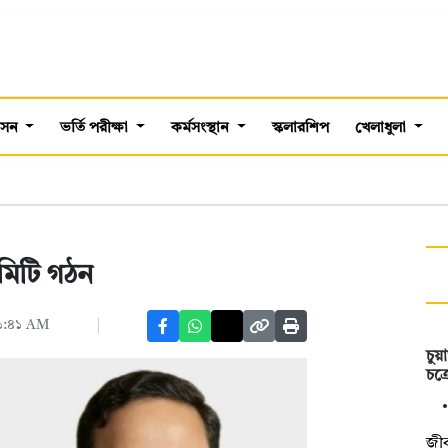
শাসন
ভর্তি পরীক্ষা
কর্মসংস্থান
স্কলারশিপ
খেলাধুলা
কমিটি গঠন
১১:৪১ AM
চুয়
চক্
জীব