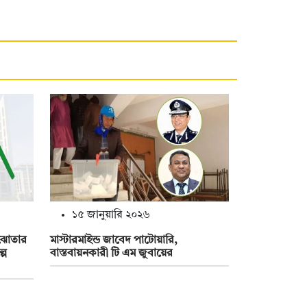
১৫ জানুয়ারি ২০২৬
ঝোতার
মাস্টারমাইন্ড জাবেদ পাটোয়ারি,
্প
বাস্তবায়নকারী টি এম জুবায়ের