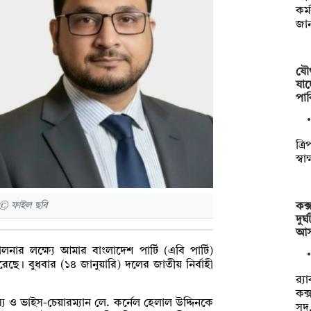
কর্
জা
যৌথ
যাচ
পাক
ত্রি
স্ব
টি © ফাইল ছবি
কক্
দুর
আস
লনার লক্ষ্যে আমার বাংলাদেশ পার্টি (এবি পার্টি)
করেছে। বুধবার (১৪ জানুয়ারি) দলের জাতীয় নির্বাহী
র‌্
কক্
্য ও ভাইস-চেয়ারম্যান লে. কর্নেল হেলাল উদ্দিনকে
সদ