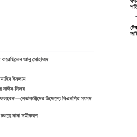
গণম
শক্
টেকস
দায়
তাব করেছিলেন আনু মোহাম্মদ
ন নাহিদ ইসলাম
বে নাঈম-নিলয়
েলবেন’—নেতাকর্মীদের উদ্দেশ্যে বিএনপির সংসদ
তে চলছে নানা সমীকরণ