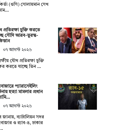
মকর্তা (ওসি) সোলায়মান সেখ
নাম…
 প্রতিরক্ষা চুক্তি করতে
্ছে সৌদি আরব-তুরস্ক-
িস্তান
০৭ আগস্ট ২০২৬
পক্ষীয় যৌথ প্রতিরক্ষা চুক্তি
াক্ষর করতে যাচ্ছে তিন …
সবাজারে প্যারাসেইলিং
্ঘটনায় হত্যা মামলার প্রধান
ামি…
০৭ আগস্ট ২০২৬
যাব জানায়, ব্যাটালিয়ন সদর
সবাজার ও র‌্যাব-৪, ঢাকার
…