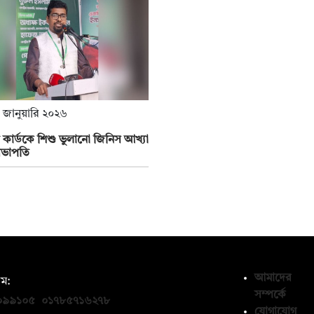
 জানুয়ারি ২০২৬
ি কার্ডকে শিশু ভুলানো জিনিস আখ্যা
সভাপতি
আমাদের
ম:
সম্পর্কে
০৯৯১০৫
,
০১৭৮৫৭১৬২৭৮
যোগাযোগ